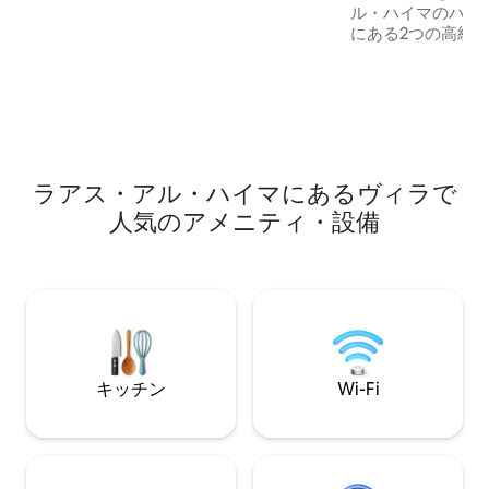
ル・ハイマのハヤ
ール、遊び場、安全ゲートがあります。
にある2つの高級
ペット同伴可で、敷地内に無料の専用駐
ビーチ、プール、
車場があります。
ミュニティのみ）
す。サンゴ礁とオ
す。スーパーマー
で徒歩5分。ヴィ
遊び場、バスケッ
分の駐車場があり
ラアス・アル・ハイマにあるヴィラで
でフレッシュな外
人気のアメニティ・設備
ィを備えた、家族
楽しめる素晴らし
キッチン
Wi-Fi