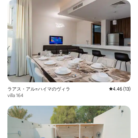
ラアス・アル=ハイマのヴィラ
レビュー13件
4.46 (13)
villa 164