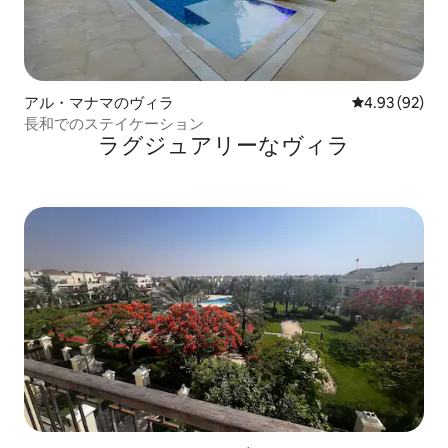
アル・マナマのヴィラ
レビュー92件
4.93 (92)
長和でのステイケーション
ラグジュアリーなヴィラ