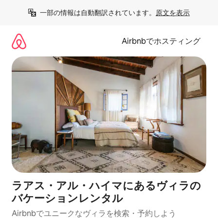
コ
一部の情報は自動翻訳されています。
原文を表示
ン
テ
ン
Airbnbでホスティング
ツ
に
ス
キ
ッ
プ
ラアス・アル・ハイマにあるヴィラの
バケーションレンタル
Airbnbでユニークなヴィラを検索・予約しよう