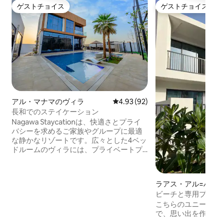
ゲストチョイス
ゲストチョイス
ゲストチョイス
ゲストチョイス
アル・マナマのヴィラ
レビュー92件、5つ星中4.93
4.93 (92)
長和でのステイケーション
Nagawa Staycationは、快適さとプライ
バシーを求めるご家族やグループに最適
な静かなリゾートです。広々とした4ベッ
ドルームのヴィラには、プライベートプ
ール、ホットタブ、庭園があり、設備の
整ったキッチン、5つのバスルーム、モダ
ンなアメニティが備わっています。ゲス
ラアス・アル=ハ
トは、バーベキューグリルを備えた屋外
ビーチと専用プー
ダイニングと、山の景色を一望できるテ
こちらのユニーク
ラスを楽しむことができます。子ども向
で、思い出を作り
けのアメニティ・設備には、子ども用プ