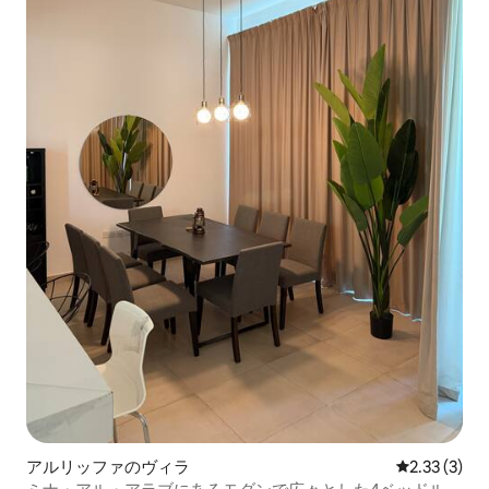
アルリッファのヴィラ
レビュー3件
2.33 (3)