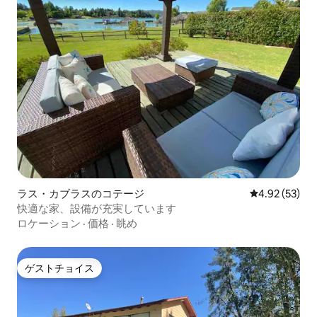
ラス・カブラスのコテージ
レビュー53件
4.92 (53)
快適な家、設備が充実しています
ロケーション
·
価格
·
眺め
ゲストチョイス
ゲストチョイス