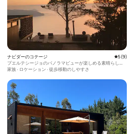
ナビダーのコテージ
レビュー
5 (9)
プエルテシージョのパノラマビューが楽しめる素晴らしい
家です
家族
·
ロケーション
·
徒歩移動のしやすさ