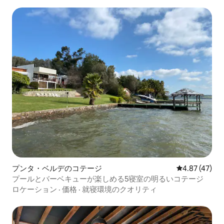
プンタ・ベルデのコテージ
レビュー47件
4.87 (47)
プールとバーベキューが楽しめる5寝室の明るいコテージ
ロケーション
·
価格
·
就寝環境のクオリティ