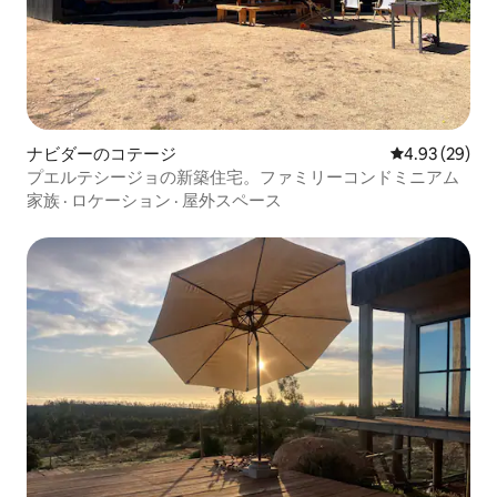
ナビダーのコテージ
レビュー29件
4.93 (29)
プエルテシージョの新築住宅。ファミリーコンドミニアム
家族
·
ロケーション
·
屋外スペース