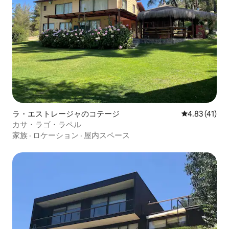
ラ・エストレージャのコテージ
レビュー41件
4.83 (41)
カサ・ラゴ・ラペル
家族
·
ロケーション
·
屋内スペース