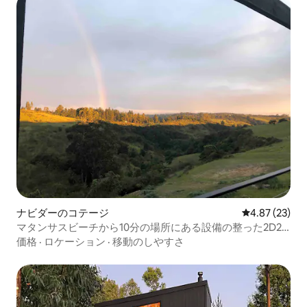
ナビダーのコテージ
レビュー23件
4.87 (23)
マタンサスビーチから10分の場所にある設備の整った2D2B
の家
価格
·
ロケーション
·
移動のしやすさ