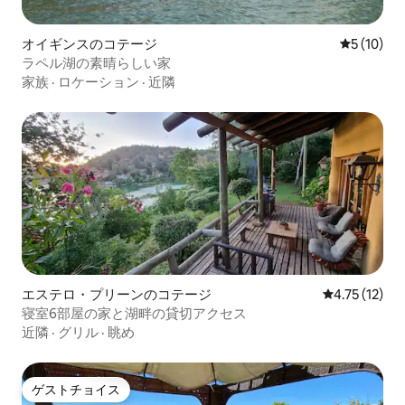
オイギンスのコテージ
レビュー1
5 (10)
ラペル湖の素晴らしい家
家族
·
ロケーション
·
近隣
エステロ・プリーンのコテージ
レビュー12件
4.75 (12)
寝室6部屋の家と湖畔の貸切アクセス
近隣
·
グリル
·
眺め
ゲストチョイス
ゲストチョイス