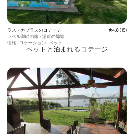
ラス・カブラスのコテージ
レビュー15
4.8 (15)
ラペル湖畔の家 - 湖畔の埠頭
価格
·
ロケーション
·
ペット
ペットと泊まれるコテージ