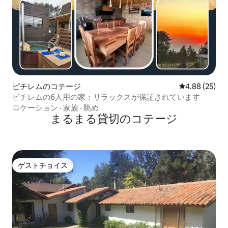
ピチレムのコテージ
レビュー25件
4.88 (25)
ピチレムの6人用の家：リラックスが保証されています
ロケーション
·
家族
·
眺め
まるまる貸切のコテージ
ゲストチョイス
ゲストチョイス