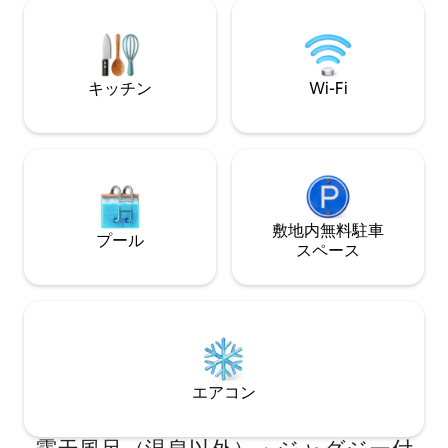
Beach.
キッチン
Wi-Fi
敷地内無料駐⁠車
プール
ス⁠ペ⁠ー⁠ス
エアコン