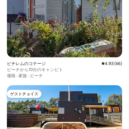
ピチレムのコテージ
レビュー46件
4.93 (46)
ビーチから10分のキャンピト
価格
·
家族
·
ビーチ
ゲストチョイス
ゲストチョイス