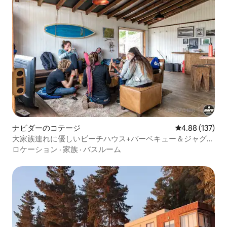
ナビダーのコテージ
レビュー137件
4.88 (137)
大家族連れに優しいビーチハウス+バーベキュー＆ジャグジ
ー
ロケーション
·
家族
·
バスルーム