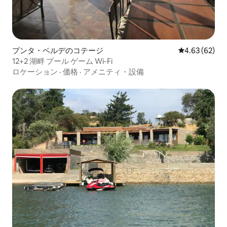
プンタ・ベルデのコテージ
レビュー62件
4.63 (62)
12+2 湖畔 プール ゲーム Wi-Fi
ロケーション
·
価格
·
アメニティ・設備