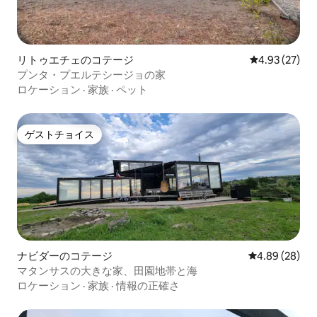
リトゥエチェのコテージ
レビュー27件
4.93 (27)
プンタ・プエルテシージョの家
ロケーション
·
家族
·
ペット
ゲストチョイス
ゲストチョイス
ナビダーのコテージ
レビュー28件
4.89 (28)
マタンサスの大きな家、田園地帯と海
ロケーション
·
家族
·
情報の正確さ