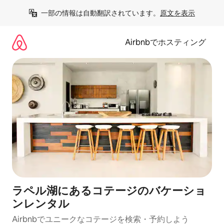
コ
一部の情報は自動翻訳されています。
原文を表示
ン
テ
ン
Airbnbでホスティング
ツ
に
ス
キ
ッ
プ
ラペル湖にあるコテージのバケーショ
ンレンタル
Airbnbでユニークなコテージを検索・予約しよう