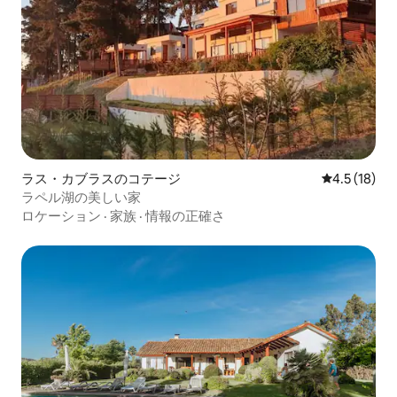
ラス・カブラスのコテージ
レビュー18
4.5 (18)
ラペル湖の美しい家
ロケーション
·
家族
·
情報の正確さ