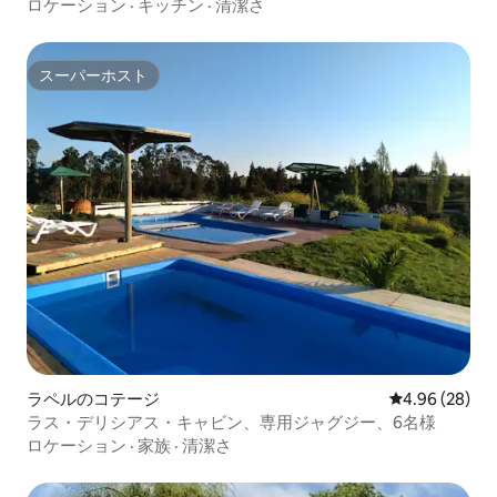
ロケーション
·
キッチン
·
清潔さ
スーパーホスト
スーパーホスト
ラペルのコテージ
レビュー28件
4.96 (28)
ラス・デリシアス・キャビン、専用ジャグジー、6名様
ロケーション
·
家族
·
清潔さ