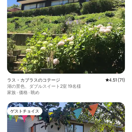
ラス・カブラスのコテージ
レビュー71件
4.51 (71)
湖の景色、ダブルスイート2室 19名様
家族
·
価格
·
眺め
ゲストチョイス
ゲストチョイス