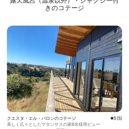
露天風呂（温泉以外）・ジャグジー付
きのコテージ
クエスタ・エル・パロンのコテージ
レビュー
5 (5)
美しく広々としたマタンサスの家8名様用ビュー