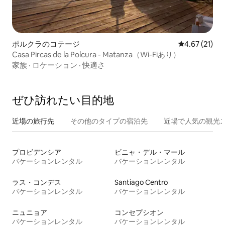
ポルクラのコテージ
レビュー21件
4.67 (21)
Casa Pircas de la Polcura - Matanza（Wi-Fiあり）
家族
·
ロケーション
·
快適さ
ぜひ訪⁠れ⁠た⁠い目⁠的⁠地
近場の旅行先
その他のタ⁠イ⁠プ⁠の宿⁠泊⁠先
近場で人気の観光
プロビデンシア
ビニャ・デル・マール
バケーションレンタル
バケーションレンタル
ラス・コンデス
Santiago Centro
バケーションレンタル
バケーションレンタル
ニュニョア
コンセプシオン
バケーションレンタル
バケーションレンタル