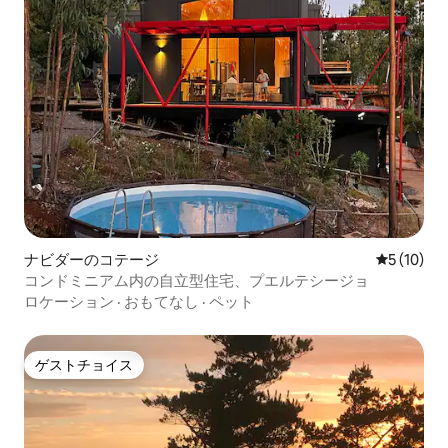
ナビダーのコテージ
レビュー1
5 (10)
コンドミニアム内の自立型住宅、プエルテシージョ
ロケーション
·
おもてなし
·
ペット
ゲストチョイス
ゲストチョイス