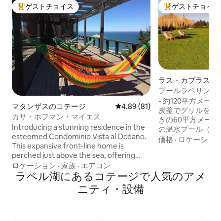
ゲストチョイス
ゲストチョイス
大好評のゲストチョイスです。
大好評のゲストチ
ラス・カブラスの
プールラペリング
ど。
- 約120平方メートルの家 - 冷
マタンザスのコテージ
レビュー81件、5つ星中4.89
4.89 (81)
炭釜でグリルを焼
カサ・ホフマン・マイエス
きの60平方メートル
Introducing a stunning residence in the
の温水プール（水深
esteemed Condominio Vista al Océano.
間前までにご予約
価格
·
ロケーショ
This expansive front-line home is
温度をご希望に合
perched just above the sea, offering
す。 - 春は25 ～ 27度 -夏 28 ～ 30° - 複数
breathtaking views and easy access to
ロケーション
·
家族
·
エアコン
台分の駐車場 - 
the beach. Meticulously furnished with
ラペル湖にあるコテージで人気のアメ
いリビング/ダイニ
love to detail by the owner, this cosy
クセスできるコン
ニティ・設備
property exudes charm and comfort.
The condominium features a
playground and a picturesque walking
path leading to the beautiful Matanzas