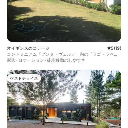
オイギンスのコテージ
レビュー1
5 (19)
コンドミニアム「プンタ・ヴェルデ」内の「ラゴ・ラペ
ル」の家
家族
·
ロケーション
·
徒歩移動のしやすさ
ゲストチョイス
ゲストチョイス