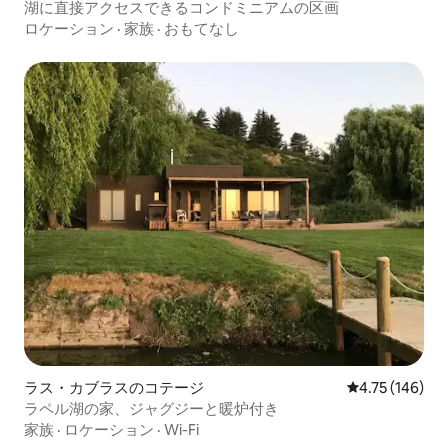
湖に直接アクセスできるコンドミニアムの区画
ロケーション
·
家族
·
おもてなし
ラス・カブラスのコテージ
レビュー146件
4.75 (146)
ラペル湖の家、ジャグジーと暖炉付き
家族
·
ロケーション
·
Wi-Fi