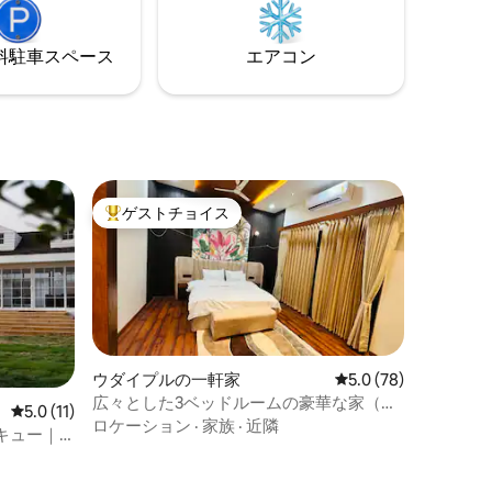
ガゼボ 🧹 高品質のリネン類と基本的な清
掃用品
⁠車ス⁠ペ⁠ー⁠ス
エアコン
ゲストチョイス
大好評のゲストチョイスです。
ウダイプルの一軒家
レビュー78件、5つ星
5.0 (78)
広々とした3ベッドルームの豪華な家（専
レビュー11件、5つ星中5.0つ星の平均評価
5.0 (11)
用プール付き）
ロケーション
·
家族
·
近隣
キュー｜