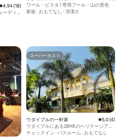
ワール・ビスタ | 専用プール・山の景色
レビュー18件、5つ星中4.94つ星の平均評価
4.94 (18)
家族
·
おもてなし
·
清潔さ
ューディ
スーパーホスト
スーパーホスト
ウダイプルの一軒家
レビュー4件、5つ星
5.0 (4)
ウダイプルにある2BHKのヘリテージアパ
ートメント貸切
チェックイン
·
バスルーム
·
おもてなし