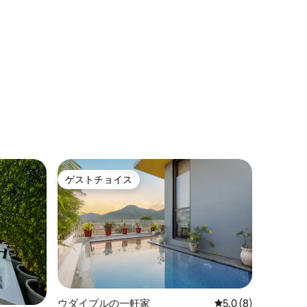
ゲストチョイス
ゲストチョイス
ウダイプルの一軒家
レビュー8件、5つ星
5.0 (8)