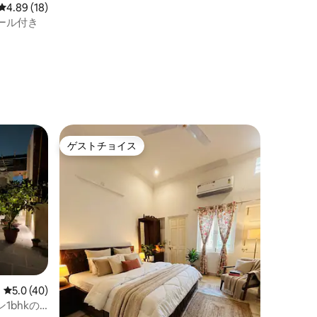
レビュー18件、5つ星中4.89つ星の平均評価
4.89 (18)
ール付き
ゲストチョイス
ゲストチョイス
レビュー40件、5つ星中5.0つ星の平均評価
5.0 (40)
1bhkの