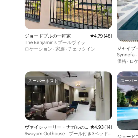
ジョードプルの一軒家
レビュー48件、5つ星中
4.79 (48)
The Benjamin's プールヴィラ
ジャイプ
ロケーション
·
家族
·
チェックイン
Synnef
オ付きプ
価格
·
ロ
スーパーホスト
スーパー
スーパーホスト
スーパー
ヴァイシャーリー・ナガルの
レビュー14件、5つ星中
4.93 (14)
一軒家
Swayam Outhouse - プール付き3ベッド
ジョード