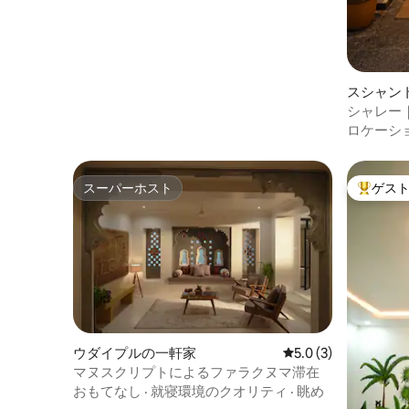
スシャン
シャレー
ィラ｜
ロケーシ
スーパーホスト
ゲス
スーパーホスト
大好評の
ウダイプルの一軒家
レビュー3件、5つ星
5.0 (3)
マヌスクリプトによるファラクヌマ滞在
おもてなし
·
就寝環境のクオリティ
·
眺め