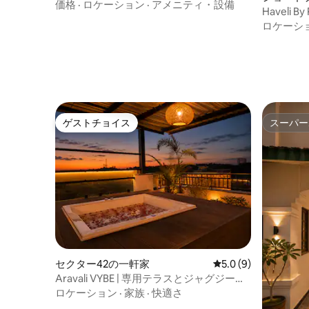
ルームヴィラ
価格
·
ロケーション
·
アメニティ・設備
Haveli B
ロケーシ
ゲストチョイス
スーパー
ゲストチョイス
スーパー
セクター42の一軒家
レビュー9件、5つ星
5.0 (9)
Aravali VYBE | 専用テラスとジャグジー付
きのワンルーム
ロケーション
·
家族
·
快適さ