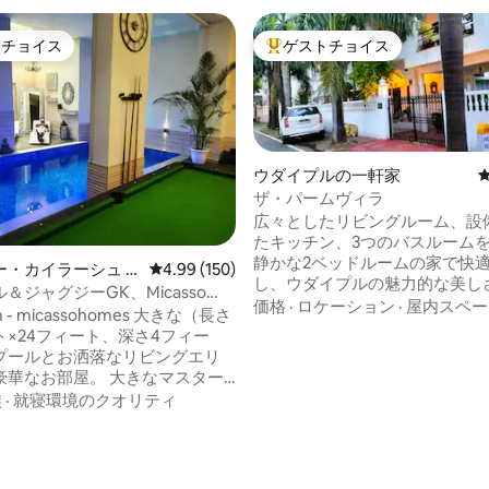
トチョイス
ゲストチョイス
ゲストチョイスです。
大好評のゲストチョイスです。
ウダイプルの一軒家
ザ・パームヴィラ
広々としたリビングルーム、設
たキッチン、3つのバスルーム
静かな2ベッドルームの家で快
・カイラーシュ II
レビュー150件、5つ星中4.99つ星の平均評価
4.99 (150)
し、ウダイプルの魅力的な美し
＆ジャグジーGK、Micasso
してください。 楽しいラジプートの家族
価格
·
ロケーション
·
屋内スペー
中4.87つ星の平均評価
| パーティー禁止
 micassohomes 大きな（長さ
と一緒に、最高のラジャスタン
ト×24フィート、深さ4フィー
なしをお楽しみください！ ファテーハー
プールとお洒落なリビングエリ
サガー湖、サヘリヨンキバリ、
お部屋。 大きなマスター
ィアサークル、モティマグリ、
ームには、スイート内のバスル
族
·
就寝環境のクオリティ
ハーマタ寺院などの観光スポッ
ライベートジャグジーがありま
km圏内にあります。 ロマンティックな休
暇を求めている場合でも、家族
便利です。ロータステンプル、
めている場合でも、私たちの居
・ミナール、ハウズ・カースな