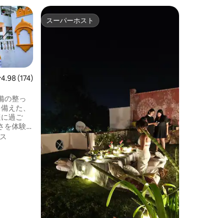
セクター
スーパーホスト
ゲスト
スーパーホスト
ゲスト
クダラッ
ブネスト
Kudar
バシーを
ジプール
提供して
スタイル
ロケーシ
レビュー174件、5つ星中4.98つ星の平均評価
4.98 (174)
んでいる
クな雰囲
備の整っ
物、天然
を備えた、
まれた屋
適に過ご
く、親密
さを体験
自然から
ス
れたKud
のおもて
うな雰囲
ルや特別
スクハデ
ニーマッ
トが半径5
旅行を求
心地の良