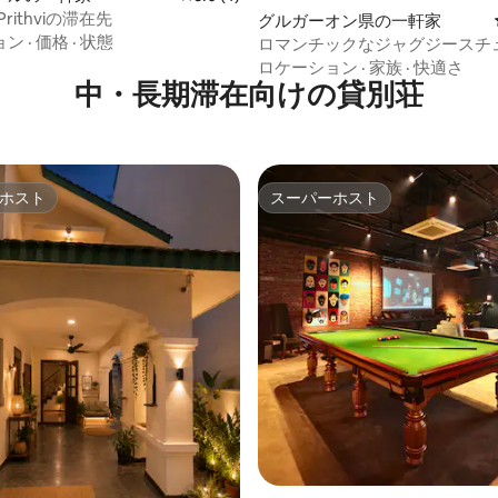
y Prithviの滞在先
グルガーオン県の一軒家
ョン
·
価格
·
状態
ロマンチックなジャグジースチ
オ｜専用テラス
ロケーション
·
家族
·
快適さ
中・長期滞在向けの貸別荘
ホスト
スーパーホスト
ホスト
スーパーホスト
中5.0つ星の平均評価