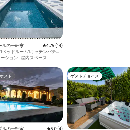
4.79つ星の平均評価
ールの一軒家
レビュー19件、5つ星中4.79つ星の平均評価
4.79 (19)
a - 1ベッドルーム1キッチンパティ
ライベートプールヴィラ
ケーション
·
屋内スペース
ホスト
ゲストチョイス
ホスト
ゲストチョイス
4.93つ星の平均評価
プルの一軒家
レビュー4件、5つ星中5.0つ星の平均評価
5.0 (4)