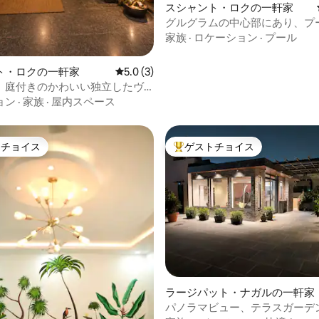
スシャント・ロクの一軒家
グルグラムの中心部にあり、プ
家族
·
ロケーション
·
プール
ト・ロクの一軒家
レビュー3件、5つ星中5.0つ星の平均評価
5.0 (3)
｜庭付きのかわいい独立したヴ
ョン
·
家族
·
屋内スペース
トチョイス
ゲストチョイス
ゲストチョイスです。
大好評のゲストチョイスです。
中5.0つ星の平均評価
ラージパット・ナガルの一軒家
パノラマビュー、テラスガーデン