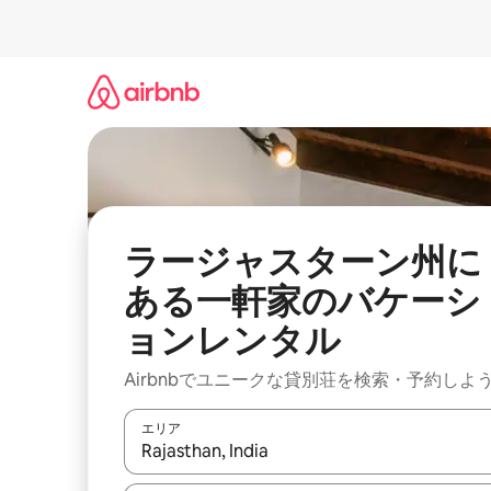
コ
ン
テ
ン
ツ
に
ス
キ
ッ
プ
ラージャスターン州に
ある一軒家のバケーシ
ョンレンタル
Airbnbでユニークな貸別荘を検索・予約しよ
エリア
検索結果が表示されたら、上下の矢印キーを使っ