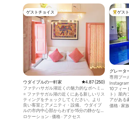
ゲストチョイス
ゲス
ゲストチョイス
大好評の
グレーター
の一軒家
専用プール
ウダイプルの一軒家
レビュー250件、5つ星
4.87 (250)
Homes 
Instagram -
ファテハサガル湖近くの魅力的なボヘミ
10フィー
アンな隠れ家
ト）屋内
⭐️ ファテサガル湖の近くにある新しいリス
アがある豪華な
ティングをチェックしてください。より
ベッドル
良い客室とアメニティ・設備。 ウダイプ
価格
·
家
ームにプ
ルの市内中心部からわずか15分の静かな住
す。 ポッシュサウスデリー地区に位置し
宅地にある、ファテサガル湖の近くの家
ロケーション
·
価格
·
アクセス
ており、
でボヘミアンの魅力を体験してくださ
クトゥブ
い。 ✅アマゾンFireStickTV （プライム込