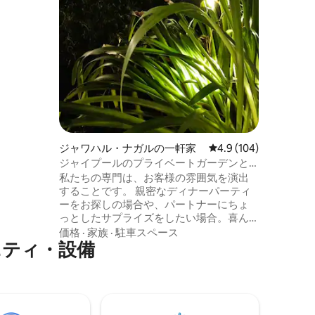
適な選択
ジャワハル・ナガルの一軒家
レビュー104件、5つ
4.9 (104)
ジャイプールのプライベートガーデンと
スタジオルーム
私たちの専門は、お客様の雰囲気を演出
することです。 親密なディナーパーティ
ーをお探しの場合や、パートナーにちょ
っとしたサプライズをしたい場合。喜ん
でお手伝いさせていただきます。 特長：
価格
·
家族
·
駐車スペース
ニティ・設備
🛏️寝室：クイーンベッド1台、シングルベ
ッド1台 🛁 バスタブ、清潔なタオル、洗面
用品を備えた広々としたバスルーム 🧺 洗
濯機 🍳ガスコンロ、器具、調理器具、ケ
トルを備えたキッチン 💻 ワークデスクと
高速Wi-Fi 🌿 庭園 + 親密な時間を過ごせる