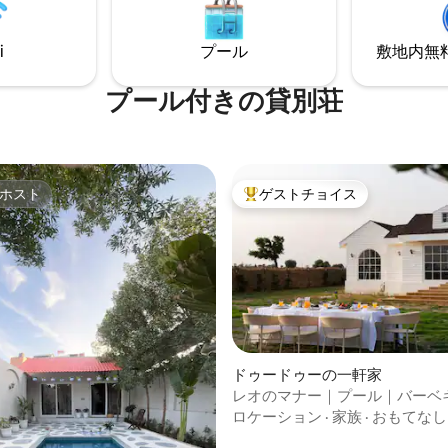
i
プール
敷地内無料駐
プール付きの貸別荘
ホスト
ゲストチョイス
ホスト
大好評のゲストチョイスです。
ドゥードゥーの一軒家
レオのマナー｜プール｜バーベ
専属シェフ
ロケーション
·
家族
·
おもてなし