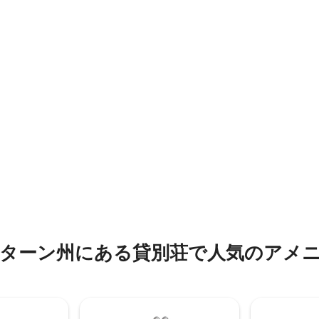
い家はウダイプルの逃避行に最
な観光スポットに近いです。セ
です
ティモール、GK、シャープルジ
のショッピングハブ。 地下鉄
分 空港からUberで30～40分。
もアクセス可能。
ターン州にある貸別荘で人気のアメ