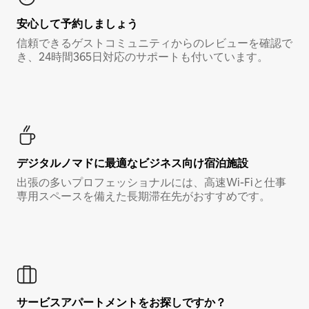
安心して予約しましょう
信頼できるゲストコミュニティからのレビューを確認で
き、24時間365日対応のサポートも付いています。
デジタルノマド⁠に最⁠適⁠なビ⁠ジ⁠ネ⁠ス⁠向⁠け宿⁠泊⁠施⁠設
出張の多いプロフェッショナルには、高速Wi-Fiと仕事
専用スペースを備えた長期滞在先がおすすめです。
サービスアパートメントをお探しですか？