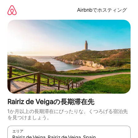
コ
ン
Airbnbでホスティング
テ
ン
ツ
に
ス
キ
ッ
プ
Rairiz de Veigaの長期滞在先
1か月以上の長期滞在にぴったりな、くつろげる宿泊先
を見つけましょう。
エリア
検索結果が表示されたら、上下の矢印キーを使って移動するか、