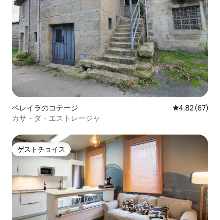
ペレイラのコテージ
レビュー67件
4.82 (67)
カサ・ダ・エストレージャ
ゲストチョイス
ゲストチョイス