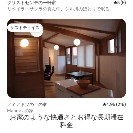
クリストセンデの一軒家
レビュー
5 (5)
リベイラ・サクラの真ん中、シル川のほとりで眠る
ゲストチョイス
ゲストチョイス
アミアドソの土の家
レビュー216件
4.95 (216)
Manuelaの家
お家のような快⁠適⁠さ⁠とお⁠得⁠な長⁠期⁠滞⁠在
料⁠金