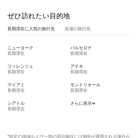
ぜひ訪⁠れ⁠た⁠い目⁠的⁠地
長期滞在に人気の旅行先
近場の旅行先
ニューヨーク
バルセロナ
長期滞在
長期滞在
フィレンツェ
アテネ
長期滞在
長期滞在
マイアミ
モントリオール
長期滞在
長期滞在
シアトル
さらに表示
長期滞在
*特定の地域および一部の宿泊施設には例外が適用される場合が