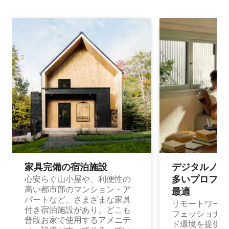
家具完備の宿⁠泊⁠施⁠設
デジタルノマド
多⁠いプ⁠ロ⁠フ⁠ェ⁠
心安らぐ山小屋や、利便性の
高い都市部のマンション・ア
最⁠適
パートなど、さまざまな家具
リモートワーク
付き宿泊施設があり、どこも
フェッショナル
普段お家で使用するアメニテ
ド環境を提供する