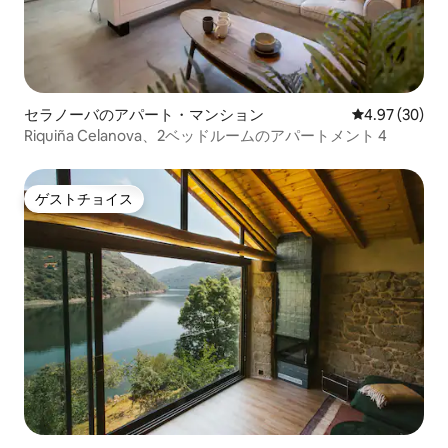
セラノーバのアパート・マンション
レビュー30件
4.97 (30)
Riquiña Celanova、2ベッドルームのアパートメント 4
ゲストチョイス
ゲストチョイス