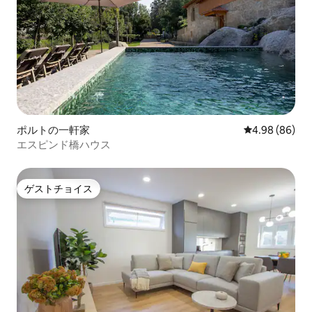
ポルトの一軒家
レビュー86件
4.98 (86)
エスピンド橋ハウス
ゲストチョイス
ゲストチョイス