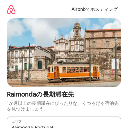
コ
ン
Airbnbでホスティング
テ
ン
ツ
に
ス
キ
ッ
プ
Raimondaの長期滞在先
1か月以上の長期滞在にぴったりな、くつろげる宿泊先
を見つけましょう。
エリア
検索結果が表示されたら、上下の矢印キーを使って移動するか、