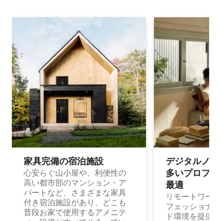
家具完備の宿⁠泊⁠施⁠設
デジタルノマド
多⁠いプ⁠ロ⁠フ⁠ェ⁠
心安らぐ山小屋や、利便性の
高い都市部のマンション・ア
最⁠適
パートなど、さまざまな家具
リモートワーク
付き宿泊施設があり、どこも
フェッショナル
普段お家で使用するアメニテ
ド環境を提供する