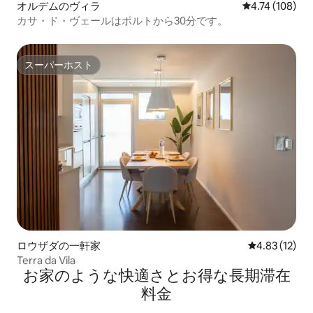
オルデムのヴィラ
レビュー108件
4.74 (108)
カサ・ド・ヴェールはポルトから30分です。
スーパーホスト
スーパーホスト
ロウザダの一軒家
レビュー12件
4.83 (12)
Terra da Vila
お家のような快⁠適⁠さ⁠とお⁠得⁠な長⁠期⁠滞⁠在
料⁠金