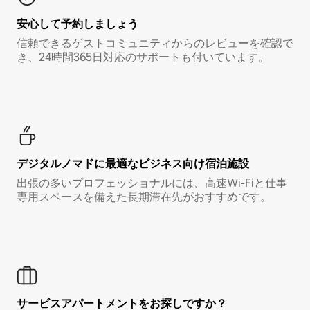
安心して予約しましょう
信頼できるゲストコミュニティからのレビューを確認で
き、24時間365日対応のサポートも付いています。
デジタルノマド⁠に最⁠適⁠なビ⁠ジ⁠ネ⁠ス⁠向⁠け宿⁠泊⁠施⁠設
出張の多いプロフェッショナルには、高速Wi-Fiと仕事
専用スペースを備えた長期滞在先がおすすめです。
サービスアパートメントをお探しですか？