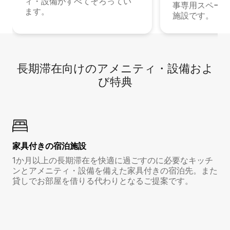
ィ・設備がすべてそろってい
事専用スペース
ます。
施設です。
長期滞在向け⁠のア⁠メ⁠ニ⁠テ⁠ィ⁠・設⁠備⁠およ
び特⁠典
家具付き⁠の宿⁠泊⁠施⁠設
1か月以上の長期滞在を快適に過ごすのに必要なキッチ
ンとアメニティ・設備を備えた家具付きの宿泊先。また
貸しでお部屋を借りる代わりとなるご提案です。