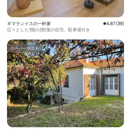
ギマランイスの一軒家
レビュー39件
4.87 (39)
広々とした1階の3部屋の住宅、駐車場付き
スーパーホスト
スーパーホスト