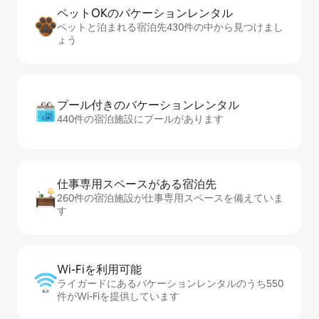
ペットOKのバ⁠ケ⁠ー⁠シ⁠ョ⁠ンレ⁠ン⁠タ⁠ル
ペットと泊まれる宿泊先430件の中から見つけまし
ょう
プール付きのバ⁠ケ⁠ー⁠シ⁠ョ⁠ンレ⁠ン⁠タ⁠ル
440件の宿泊施設にプールがあります
仕事専用ス⁠ペ⁠ー⁠スがあ⁠る宿⁠泊⁠先
260件の宿泊施設が仕事専用スペースを備えていま
す
Wi-Fiを利⁠用⁠可⁠能
ライガードにあるバケーションレンタルのうち550
件がWi-Fiを提供しています