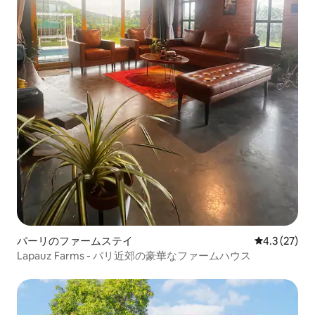
パーリのファームステイ
レビュー27
4.3 (27)
Lapauz Farms - パリ近郊の豪華なファームハウス