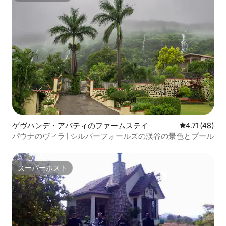
ゲヴハンデ・アパティのファームステイ
レビュー48件
4.71 (48)
パウナのヴィラ | シルバーフォールズの渓谷の景色とプール
スーパーホスト
スーパーホスト