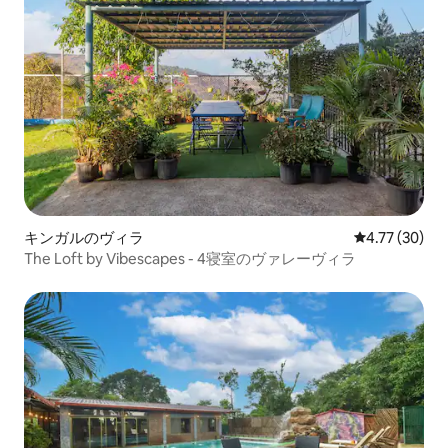
キンガルのヴィラ
レビュー30件
4.77 (30)
The Loft by Vibescapes - 4寝室のヴァレーヴィラ