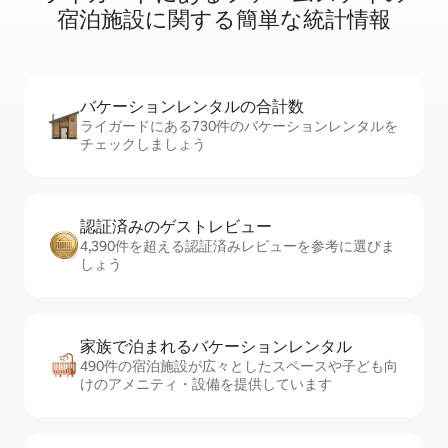
宿⁠泊⁠施⁠設⁠に関⁠す⁠る簡⁠単⁠な統⁠計⁠情⁠報
バケーションレ⁠ン⁠タ⁠ル⁠の合⁠計⁠数
ライガードにある730件のバケーションレンタルを
チェックしましょう
認証済みのゲ⁠ス⁠ト⁠レ⁠ビ⁠ュ⁠ー
4,390件を超える認証済みレビューを参考に選びま
しょう
家族で泊まれるバ⁠ケ⁠ー⁠シ⁠ョ⁠ンレ⁠ン⁠タ⁠ル
490件の宿泊施設が広々としたスペースや子ども向
けのアメニティ・設備を提供しています