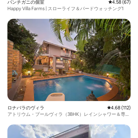
パンチガニの個室
レビュー67件
4.58 (67)
Happy Villa Farms | スローライフ＆バードウォッチング1
ロナバラのヴィラ
レビュー112件
4.68 (112)
アトリウム・プールヴィラ（3BHK）レインシャワー＆専用
庭