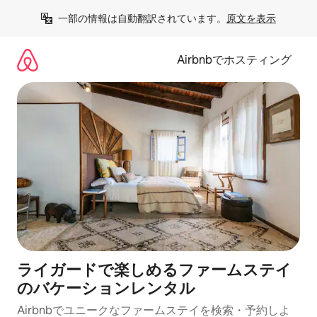
コ
一部の情報は自動翻訳されています。
原文を表示
ン
テ
ン
Airbnbでホスティング
ツ
に
ス
キ
ッ
プ
ライガードで楽しめるファームステイ
のバケーションレンタル
Airbnbでユニークなファームステイを検索・予約しよ