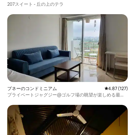
207スイート - 丘の上のテラ
プネーのコンドミニアム
レビュー127件
4.87 (127)
プライベートジャグジー@ゴルフ場の眺望が楽しめる最上
階の家