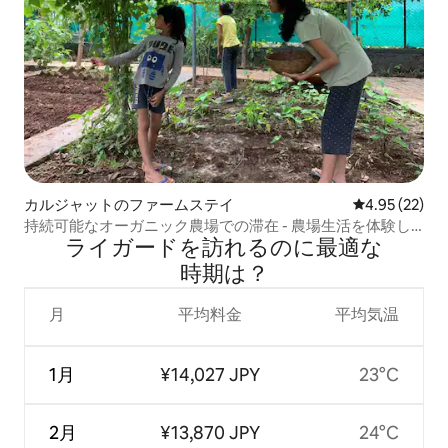
カルジャットのファームステイ
レビュー22件
4.95 (22)
持続可能なオーガニック農場での滞在 - 農場生活を体験し
ライガードを訪⁠れ⁠るの⁠に最⁠適⁠な
よう
時⁠期⁠は⁠？
月
平均料金
平均気温
1月
¥14,027 JPY
23°C
2月
¥13,870 JPY
24°C