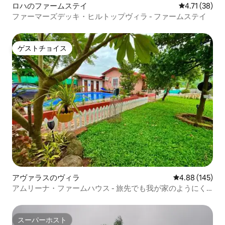
ロハのファームステイ
レビュー38件
4.71 (38)
ファーマーズデッキ・ヒルトップヴィラ - ファームステイ
ゲストチョイス
ゲストチョイス
アヴァラスのヴィラ
レビュー145件
4.88 (145)
アムリーナ・ファームハウス - 旅先でも我が家のようにく
つろげる場所
スーパーホスト
スーパーホスト