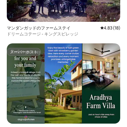
マンダンガッドのファームステイ
レビュー18件
4.83 (18)
ドリームコテージ - キングスビレッジ
スーパーホスト
スーパーホスト