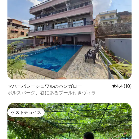
マハーバレーシュワルのバンガロー
レビュー10
4.4 (10)
ポルスバーグ、谷にあるプール付きヴィラ
ゲストチョイス
ゲストチョイス