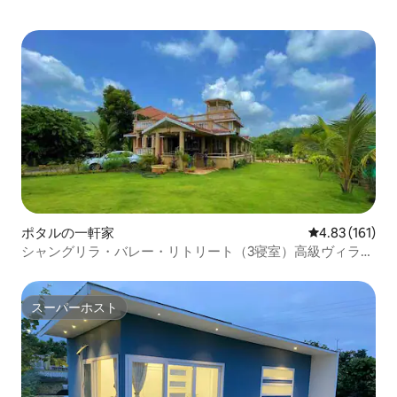
ポタルの一軒家
レビュー161件
4.83 (161)
シャングリラ・バレー・リトリート（3寝室）高級ヴィラ、
カルジャット
スーパーホスト
スーパーホスト