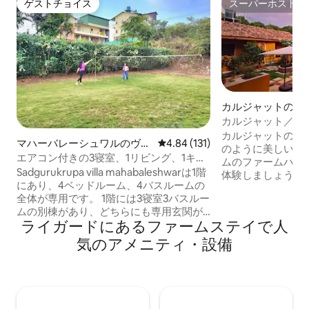
ゲストチョイス
スーパーホスト
ゲストチョイス
スーパーホスト
カルジャットのヴ
カルジャット／マ
ュなリバーサイド
カルジャットのナ
マハーバレーシュワルのヴィ
レビュー131件、5つ星中4.84
4.84 (131)
のように美しい3
ラ
エアコン付きの3寝室、1リビング、1キッ
ムのファームハウ
チンのマハーブレシュワールバレービュ
Sadgurukrupa villa mahabaleshwarは1階
体験しましょう。
ーのヴィラ
にあり、4ベッドルーム、4バスルームの
には、プール、流れる
全体が専用です。 1階には3寝室3バスルー
Indiaにも掲載
ムの別棟があり、どちらにも専用玄関が
て作られた素朴な
ライガードにあるファームステイで人
あります。両フロアとも同じタイプのゲ
たオープンエリア
ストをお迎えしております。緑豊かなイ
と自然との交わり
気のアメニティ・設備
チゴ農園に囲まれ、広大な渓谷の景色を
トックスに理想的
見渡せるサドグルクルパ・ヴィラは、複
続可能性への取り
数の部屋と独立したバスルームを備えた
す。 このヴィラは、15名様が宿泊可能
広々とした4寝室3バスルームのリトリー
で、日中は30名
トです。喧騒から離れて静かでプライベ
パーティーにも最