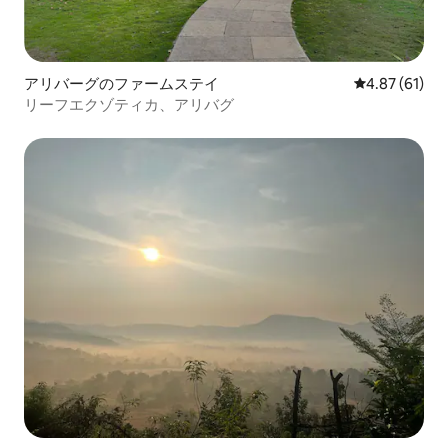
アリバーグのファームステイ
レビュー61件
4.87 (61)
リーフエクゾティカ、アリバグ