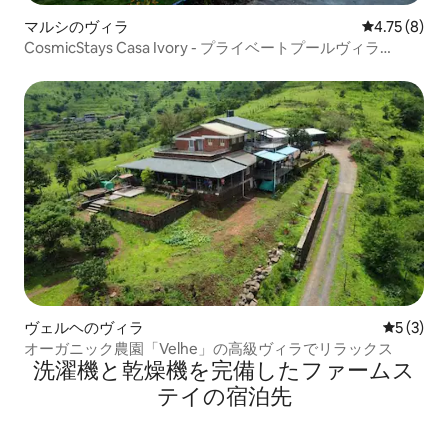
マルシのヴィラ
レビュー8件
4.75 (8)
CosmicStays Casa Ivory - プライベートプールヴィラ
Mulshi
ヴェルヘのヴィラ
レビュー
5 (3)
オーガニック農園「Velhe」の高級ヴィラでリラックス
洗濯機と乾燥機を完備したファームス
テイの宿泊先