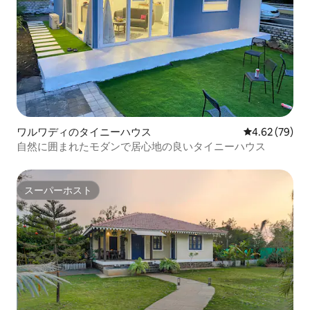
ワルワディのタイニーハウス
レビュー79件
4.62 (79)
自然に囲まれたモダンで居心地の良いタイニーハウス
スーパーホスト
スーパーホスト