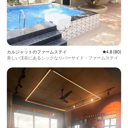
カルジャットのファームステイ
レビュー80
4.8 (80)
美しい渓谷にあるシックなリバーサイド・ファームステイ