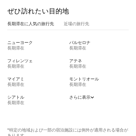
ぜひ訪⁠れ⁠た⁠い目⁠的⁠地
長期滞在に人気の旅行先
近場の旅行先
ニューヨーク
バルセロナ
長期滞在
長期滞在
フィレンツェ
アテネ
長期滞在
長期滞在
マイアミ
モントリオール
長期滞在
長期滞在
シアトル
さらに表示
長期滞在
*特定の地域および一部の宿泊施設には例外が適用される場合が
あります。