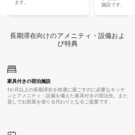
ます。
施設です。
長期滞在向け⁠のア⁠メ⁠ニ⁠テ⁠ィ⁠・設⁠備⁠およ
び特⁠典
家具付き⁠の宿⁠泊⁠施⁠設
1か月以上の長期滞在を快適に過ごすのに必要なキッチ
ンとアメニティ・設備を備えた家具付きの宿泊先。また
貸しでお部屋を借りる代わりとなるご提案です。