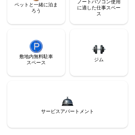
ノートパソコン使用
ペットと一緒に泊ま
に適した仕事スペー
ろう
ス
敷地内無料駐⁠車
ジム
ス⁠ペ⁠ー⁠ス
サービスアパートメント