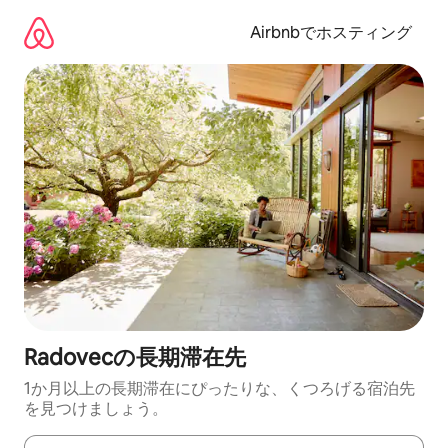
コ
ン
Airbnbでホスティング
テ
ン
ツ
に
ス
キ
ッ
プ
Radovecの長期滞在先
1か月以上の長期滞在にぴったりな、くつろげる宿泊先
を見つけましょう。