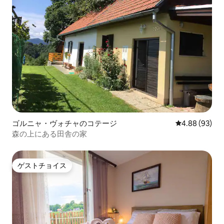
ゴルニャ・ヴォチャのコテージ
レビュー93件
4.88 (93)
森の上にある田舎の家
ゲストチョイス
ゲストチョイス