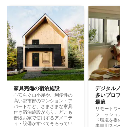
家具完備の宿⁠泊⁠施⁠設
デジタルノマド
多⁠いプ⁠ロ⁠フ⁠ェ⁠
心安らぐ山小屋や、利便性の
高い都市部のマンション・ア
最⁠適
パートなど、さまざまな家具
リモートワーク
付き宿泊施設があり、どこも
フェッショナル
普段お家で使用するアメニテ
ド環境を提供する
ィ・設備がすべてそろってい
事専用スペース