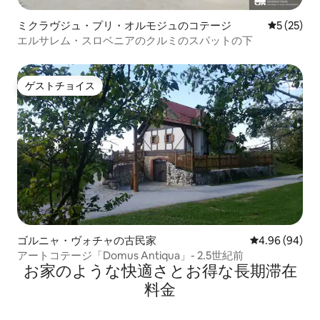
ミクラヴジュ・プリ・オルモジュのコテージ
レビュー2
5 (25)
エルサレム・スロベニアのクルミのスパットの下
ゲストチョイス
ゲストチョイス
ゴルニャ・ヴォチャの古民家
レビュー94件
4.96 (94)
アートコテージ「Domus Antiqua」- 2.5世紀前
お家のような快⁠適⁠さ⁠とお⁠得⁠な長⁠期⁠滞⁠在
料⁠金