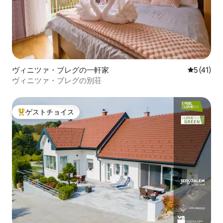
ヴィニツァ・ブレグの一軒家
レビュー4
5 (41)
ヴィニツァ・ブレグの別荘
ゲストチョイス
大好評のゲストチョイスです。