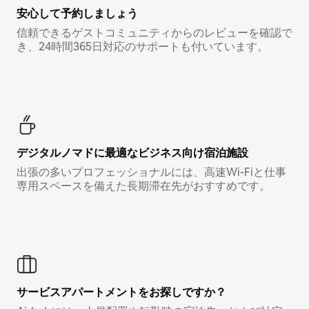
安心して予約しましょう
信頼できるゲストコミュニティからのレビューを確認で
き、24時間365日対応のサポートも付いています。
デジタルノマド⁠に最⁠適⁠なビ⁠ジ⁠ネ⁠ス⁠向⁠け宿⁠泊⁠施⁠設
出張の多いプロフェッショナルには、高速Wi-Fiと仕事
専用スペースを備えた長期滞在先がおすすめです。
サービスアパートメントをお探しですか？