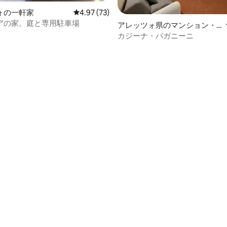
ォの一軒家
レビュー73件、5つ星中4.97つ星の平均評価
4.97 (73)
アの家。庭と専用駐車場
アレッツォ県のマンション・
アパート
カジーナ・パガニーニ