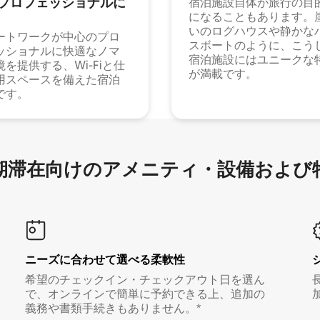
⁠ロ⁠フ⁠ェ⁠ッ⁠シ⁠ョ⁠ナ⁠ル⁠に
宿泊施設自体が旅行の目
になることもあります。
いのログハウスや静かな
ートワークが中心のプロ
スボートのように、こう
ッショナルに快適なノマ
宿泊施設にはユニークな
境を提供する、Wi-Fiと仕
が満載です。
用スペースを備えた宿泊
です。
滞在向け⁠のア⁠メ⁠ニ⁠テ⁠ィ⁠・設⁠備⁠および
ニーズに合わせて選べる柔軟性
希望のチェックイン・チェックアウト日を選ん
で、オンラインで簡単に予約できる上、追加の
義務や書類手続きもありません。*