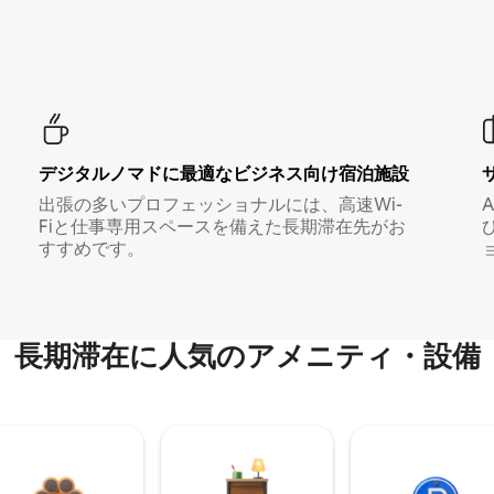
デジタルノマド⁠に最⁠適⁠なビ⁠ジ⁠ネ⁠ス⁠向⁠け宿⁠泊⁠施⁠設
出張の多いプロフェッショナルには、高速Wi-
Fiと仕事専用スペースを備えた長期滞在先がお
すすめです。
長期滞在に人気のアメニティ・設備