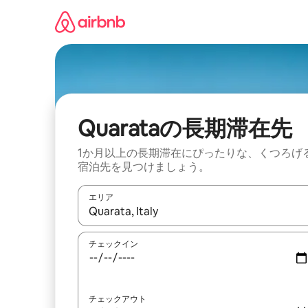
コ
ン
テ
ン
ツ
に
ス
キ
ッ
Quarataの長期滞在先
プ
1か月以上の長期滞在にぴったりな、くつろげ
宿泊先を見つけましょう。
エリア
検索結果が表示されたら、上下の矢印キーを使っ
チェックイン
チェックアウト