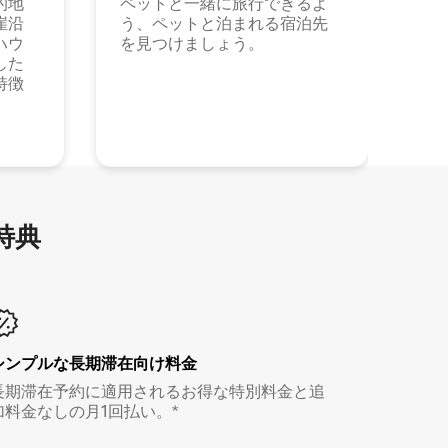
的地
ペットと一緒に旅行できるよ
崖沿
う、ペットと泊まれる宿泊先
ハウ
を見つけましょう。
した
特徴
特⁠典
シンプルな長期滞在向け料金
長期滞在予約に適用されるお得な特別料金と追
加料金なしの月1回払い。*