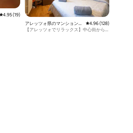
レビュー19件、5つ星中4.95つ星の平均評価
4.95 (19)
アレッツォ県のマンション・
レビュー128件、5つ星
4.96 (128)
アパート
【アレッツォでリラックス】中心街から
徒歩5分