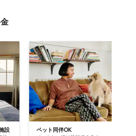
⁠金
施⁠設
ペット同⁠伴OK