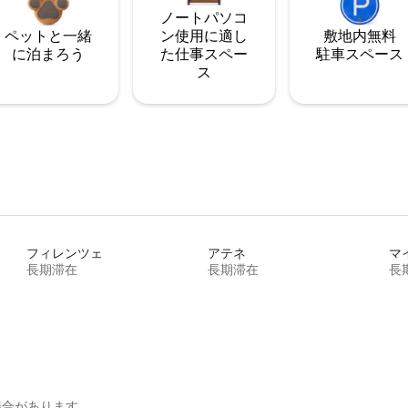
ノートパソコ
ペットと一緒
ン使用に適し
敷地内無料
に泊まろう
た仕事スペー
駐⁠車ス⁠ペ⁠ー⁠ス
ス
フィレンツェ
アテネ
マ
長期滞在
長期滞在
長
場合があります。