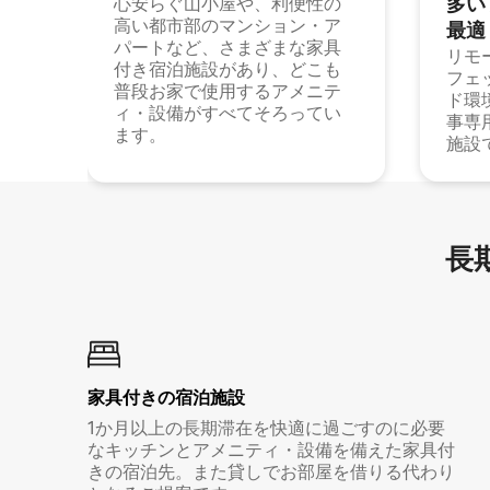
多⁠いプ
心安らぐ山小屋や、利便性の
高い都市部のマンション・ア
最⁠適
パートなど、さまざまな家具
リモ
付き宿泊施設があり、どこも
フェ
普段お家で使用するアメニテ
ド環
ィ・設備がすべてそろってい
事専
ます。
施設
長期
家具付き⁠の宿⁠泊⁠施⁠設
1か月以上の長期滞在を快適に過ごすのに必要
なキッチンとアメニティ・設備を備えた家具付
きの宿泊先。また貸しでお部屋を借りる代わり