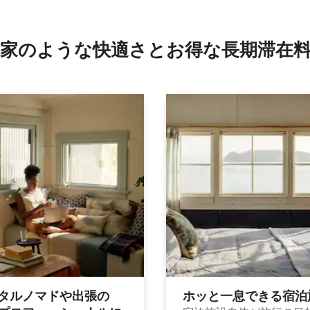
4.91つ星の平均評価
家のような快⁠適⁠さ⁠とお⁠得⁠な長⁠期⁠滞⁠在料
タルノマドや出⁠張⁠の
ホッと一⁠息⁠で⁠き⁠る宿⁠泊