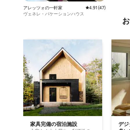
アレッツォの一軒家
レビュー47件、5つ星中
4.91 (47)
ヴェネレ・バケーションハウス
お
家具完備の宿⁠泊⁠施⁠設
デジ