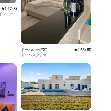
レビュー3件、5つ星中4.67つ星の平均評価
4.67 (3)
インルー
ドーハの一軒家
レビュー15件、5つ星
4.53 (15)
ドーハスタジオ