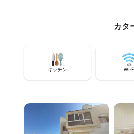
静かな滞在など、Villa 4は快適さ、プライ
住宅団地
バシー、そしてくつろぐために必要なも
す。 地
のをすべて揃えています。
通過しま
カタ
キッチン
Wi-F