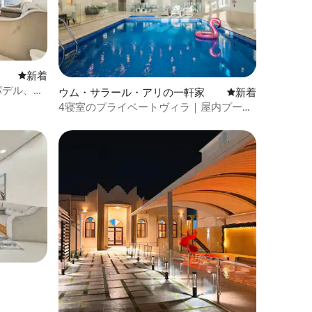
新しい宿泊先
新着
パデル、温
ウム・サラール・アリの一軒家
新しい宿泊先
新着
4寝室のプライベートヴィラ｜屋内プール
2つと庭園