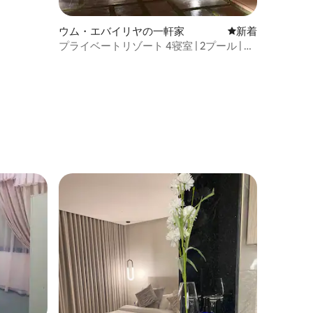
ウム・エバイリヤの一軒家
新しい宿泊先
新着
プライベートリゾート 4寝室 | 2プール | 屋
外マジュリス | バーベキュー