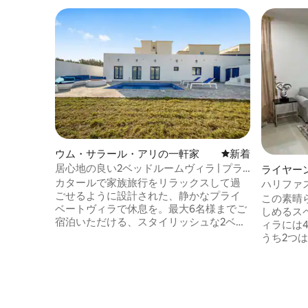
ウム・サラール・アリの一軒家
新しい宿泊先
新着
居心地の良い2ベッドルームヴィラ | プラ
ライヤー
イベートプール、バーベキュー、マジュ
カタールで家族旅行をリラックスして過
ハリファ
リス
ごせるように設計された、静かなプライ
この素晴
ベートヴィラで休息を。最大6名様までご
しめるスペ
宿泊いただける、スタイリッシュな2ベッ
ィラには
ドルームのリトリートには、プライベー
うち2つ
ト屋外プール、伝統的なマジュリス、
台のベッドがあり
広々とした庭、バーベキューエリア、焚
シングル
き火コーナー、フーズボールテーブル、
があり、1
設備の整ったキッチンがあります。週末
は、アス
のお出かけ、ファミリー旅行、友人との
ール、ハ