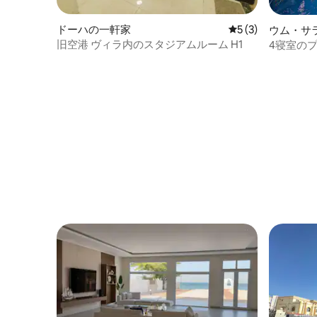
ドーハの一軒家
レビュー3件、5
5 (3)
ウム・サ
旧空港 ヴィラ内のスタジアムルーム H1
4寝室の
2つと庭園