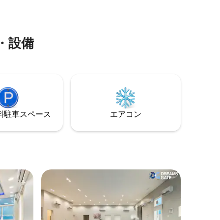
ージョモ
店、ドラ
くにあり
のにとて
探しの方
・設備
⁠車ス⁠ペ⁠ー⁠ス
エアコン