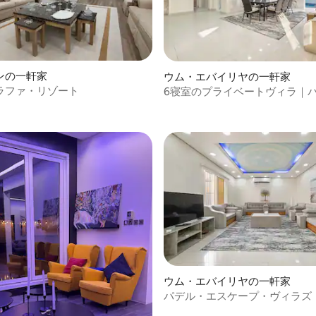
ンの一軒家
ウム・エバイリヤの一軒家
ラファ・リゾート
6寝室のプライベートヴィラ｜
4.33つ星の平均評価
水プール2つ、マジュリス
ウム・エバイリヤの一軒家
パデル・エスケープ・ヴィラズ