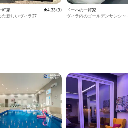
一軒家
レビュー9件、5つ星中4.33つ星の平均評価
4.33 (9)
ドーハの一軒家
った新しいヴィラ27
ヴィラ内のゴールデンサンシャ
ム