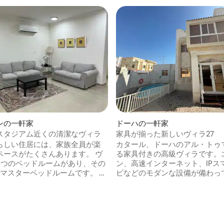
ンの一軒家
ドーハの一軒家
スタジアム近くの清潔なヴィラ
家具が揃った新しいヴィラ27
らしい住居には、家族全員が楽
カタール、ドーハのアル・トゥ
ースがたくさんあります。 ヴ
る家具付きの高級ヴィラです。
4つのベッドルームがあり、その
ン、高速インターネット、IPス
はマスターベッドルームです。 6
ビなどのモダンな設備が備わっ
ます。 キングサイズ2台
す。広々としたリビングルーム
ベッド4台。 上階に2つのホール
ングエリア、キッチン、5ベッ
階にも1つあります。 ヴィラ
5バスルームを備えています。
パイアパーク、ヴィラージュモ
ットやアンサーギャラリーなど
リファ国際スタジアムの近くの
ショッピングセンター、ハマド