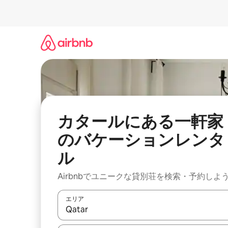
コ
ン
テ
ン
ツ
に
ス
キ
ッ
プ
カタールにある一軒家
のバケーションレンタ
ル
Airbnbでユニークな貸別荘を検索・予約しよ
エリア
検索結果が表示されたら、上下の矢印キーを使っ