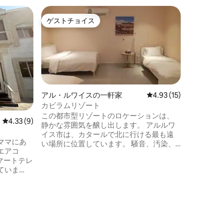
ゲストチョイス
スーパ
ゲストチョイス
スーパ
アル・ルワイスの一軒家
レビュー15件、5つ星
4.93 (15)
カビラムリゾート
この都市型リゾートのロケーションは、
レビュー9件、5つ星中4.33つ星の平均評価
4.33 (9)
ドーハの
静かな雰囲気を醸し出します。 アルルワ
旧空港 
イス市は、カタールで北に行ける最も遠
ママにあ
カタール
い場所に位置しています。 騒音、汚染、
エアコ
予約 温
人混みから離れています。 ドーハから約
マートテレ
たお部屋
85 kmですが、間違いなく試す価値のある
ていま
す。 素晴らしいロケーション、空港近
旅です。 まともな距離（カタールのよう
、ダイニ
く、交通
なサイズでは50 km以上）を移動しない限
ドルーム、
下鉄バス
り、計画した旅の一部として道を走って
ルルマーケ
時間、ア
いるとは感じられません。 3つの異なるパ
の人気の
部、海辺の
ーゴラと4つのベッドルームがあります。
国際空
あり便利
プールもあります