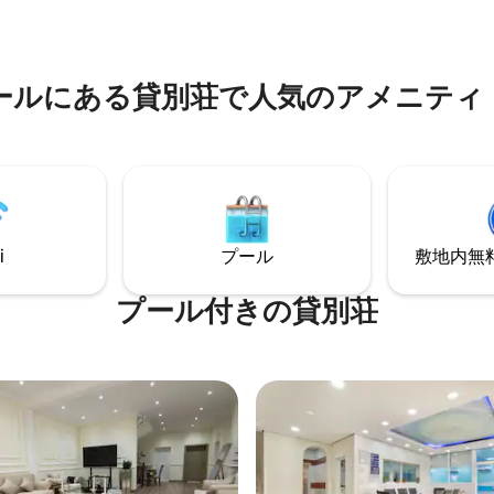
の非常に静かな場所にありま
港、アスパイアパークやヴィラ
下鉄駅へのバスが宿泊施設の前を
ールなどのアトラクションの近
す。 プールとジムもあります
ます。ドーハで高級な滞在をお
には最適な選択肢です。
ールにある貸別荘で人気のアメニティ
i
プール
敷地内無料駐
プール付きの貸別荘