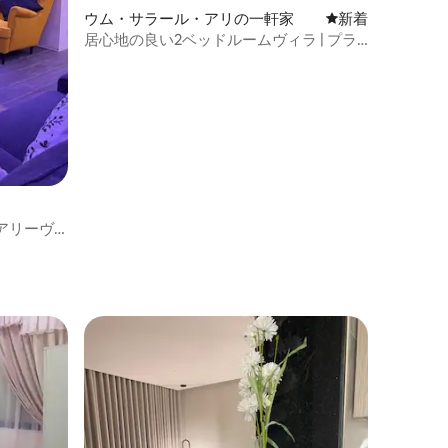
ウム・サラール・アリの一軒家
新しい宿泊先
新着
居心地の良い2ベッドルームヴィラ | プラ
イベートプール、バーベキュー、マジュ
リス
アリーヴ