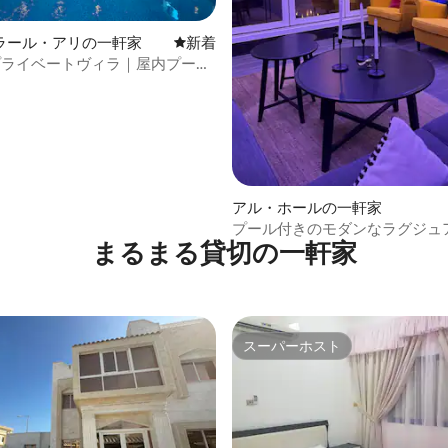
つ星中5つ星の平均評価
ラール・アリの一軒家
新しい宿泊先
新着
プライベートヴィラ｜屋内プール
アル・ホールの一軒家
プール付きのモダンなラグジュ
まるまる貸切の一軒家
ィラ
スーパーホスト
スーパーホスト