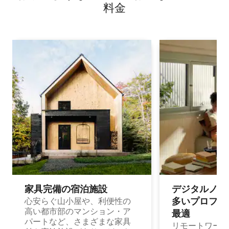
料⁠金
家具完備の宿⁠泊⁠施⁠設
デジタルノマド
多⁠いプ⁠ロ⁠フ⁠ェ⁠
心安らぐ山小屋や、利便性の
高い都市部のマンション・ア
最⁠適
パートなど、さまざまな家具
リモートワーク