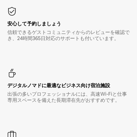
安心して予約しましょう
信頼できるゲストコミュニティからのレビューを確認で
き、24時間365日対応のサポートも付いています。
デジタルノマド⁠に最⁠適⁠なビ⁠ジ⁠ネ⁠ス⁠向⁠け宿⁠泊⁠施⁠設
出張の多いプロフェッショナルには、高速Wi-Fiと仕事
専用スペースを備えた長期滞在先がおすすめです。