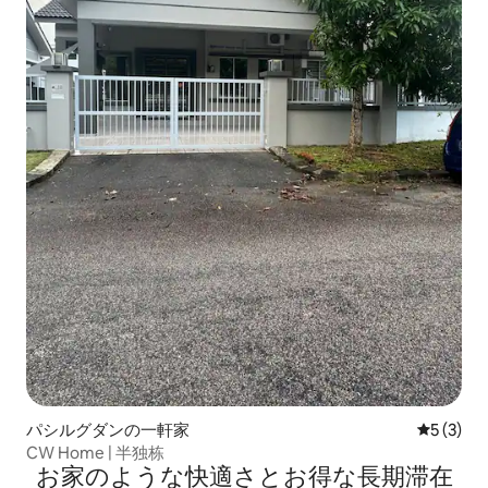
パシルグダンの一軒家
レビュー
5 (3)
CW Home | 半独栋
お家のような快⁠適⁠さ⁠とお⁠得⁠な長⁠期⁠滞⁠在