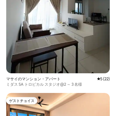
マサイのマンション・アパート
レビュー2
5 (22)
ミダス SA トロピカル スタジオ@2 ～ 3 名様
ゲストチョイス
ゲストチョイス