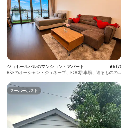
ジョホールバルのマンション・アパート
レビュー
5 (7)
R&Fのオーシャン・ジュネーブ、FOC駐車場、遮るものの
ない海の眺め
スーパーホスト
スーパーホスト