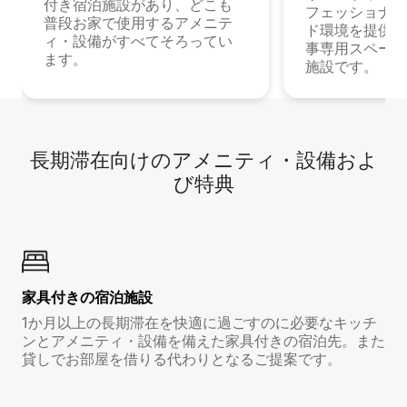
付き宿泊施設があり、どこも
フェッショナル
普段お家で使用するアメニテ
ド環境を提供する
ィ・設備がすべてそろってい
事専用スペース
ます。
施設です。
長期滞在向け⁠のア⁠メ⁠ニ⁠テ⁠ィ⁠・設⁠備⁠およ
び特⁠典
家具付き⁠の宿⁠泊⁠施⁠設
1か月以上の長期滞在を快適に過ごすのに必要なキッチ
ンとアメニティ・設備を備えた家具付きの宿泊先。また
貸しでお部屋を借りる代わりとなるご提案です。