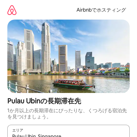
コ
ン
Airbnbでホスティング
テ
ン
ツ
に
ス
キ
ッ
プ
Pulau Ubinの長期滞在先
1か月以上の長期滞在にぴったりな、くつろげる宿泊先
を見つけましょう。
エリア
検索結果が表示されたら、上下の矢印キーを使って移動するか、