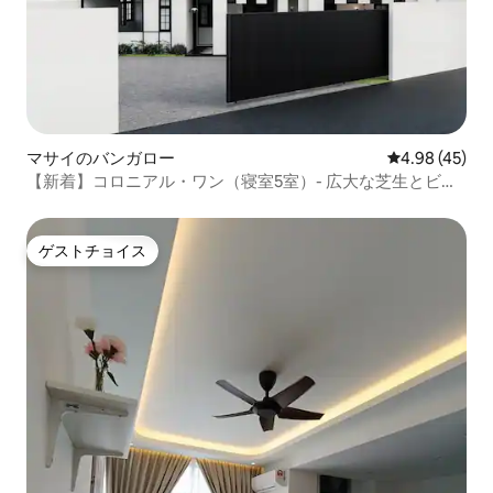
マサイのバンガロー
レビュー45件
4.98 (45)
【新着】コロニアル・ワン（寝室5室）- 広大な芝生とビリ
ヤード台
ゲストチョイス
ゲストチョイス