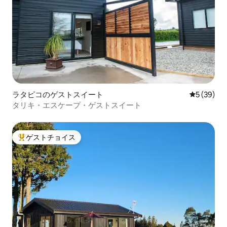
ラタピコのゲストスイート
レビュー3
5 (39)
タリキ・エスケープ・ゲストスイート
ゲストチョイス
大好評のゲストチョイスです。