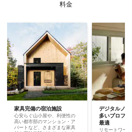
料⁠金
家具完備の宿⁠泊⁠施⁠設
デジタルノマド
多⁠いプ⁠ロ⁠フ⁠ェ⁠
心安らぐ山小屋や、利便性の
高い都市部のマンション・ア
最⁠適
パートなど、さまざまな家具
リモートワーク