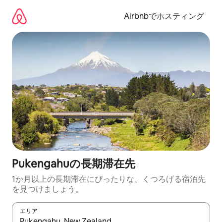
コ
ン
Airbnbでホスティング
テ
ン
ツ
に
ス
キ
ッ
プ
Pukengahuの長期滞在先
1か月以上の長期滞在にぴったりな、くつろげる宿泊先
を見つけましょう。
エリア
検索結果が表示されたら、上下の矢印キーを使って移動するか、