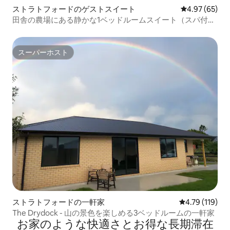
ストラトフォードのゲストスイート
レビュー65件
4.97 (65)
田舎の農場にある静かな1ベッドルームスイート（スパ付
き）
スーパーホスト
スーパーホスト
ストラトフォードの一軒家
レビュー119
4.79 (119)
The Drydock - 山の景色を楽しめる3ベッドルームの一軒家
お家のような快⁠適⁠さ⁠とお⁠得⁠な長⁠期⁠滞⁠在