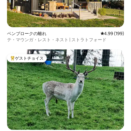
ペンブロークの離れ
レビュー199件
4.99 (199)
テ・マウンガ・レスト・ネスト | ストラトフォード
ゲストチョイス
大好評のゲストチョイスです。