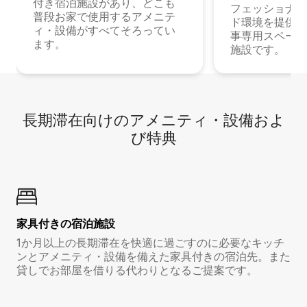
付き宿泊施設があり、どこも
フェッショナル
普段お家で使用するアメニテ
ド環境を提供する
ィ・設備がすべてそろってい
事専用スペース
ます。
施設です。
長期滞在向け⁠のア⁠メ⁠ニ⁠テ⁠ィ⁠・設⁠備⁠およ
び特⁠典
家具付き⁠の宿⁠泊⁠施⁠設
1か月以上の長期滞在を快適に過ごすのに必要なキッチ
ンとアメニティ・設備を備えた家具付きの宿泊先。また
貸しでお部屋を借りる代わりとなるご提案です。