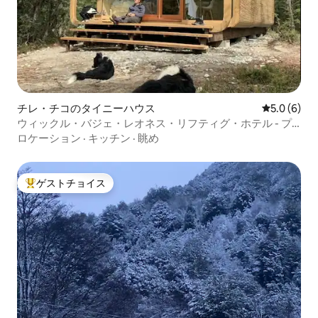
チレ・チコのタイニーハウス
レビュー6
5.0 (6)
ウィックル・バジェ・レオネス・リフティグ・ホテル - プ
エルト・トランキーロ
ロケーション
·
キッチン
·
眺め
ゲストチョイス
大好評のゲストチョイスです。