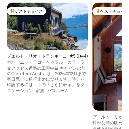
ゲストチョイス
ゲストチョイス
大好評のゲストチョイスです。
大好評のゲストチ
プエルト・リオ・トランキーロ
レビュー44件、5つ星中5.0
5.0 (44)
のログハウス
カバーニャ・ラゴ・ヘネラル・カラーラ
🚨アクセス道路の工事中🚨 キャビンの前
のCarretera Australは、2026年12月まで
毎日完全に通行止めになります。時刻を
確認するには、下の「さらに表示」をク
リックしてください。 ヘネラル・カレラ
ロケーション
·
家族
·
バスルーム
湖とカレテラ・オーストラルのほとりに
位置する美しいキャビン。プエルト・ト
ランキーロの北17 kmに位置し、カベルナ
ス・デ・マルモル、ラグーナ・サン・ラ
プエルト・リオ・
ファエル、グレーシアール・エクスプロ
ロのログハウス
ラドレスへのハイキングの出発地点で
静かな湖の眺めの
す。 リラックスして自然を楽しむのに理
ラーレス・バレー
自然と触れ合える