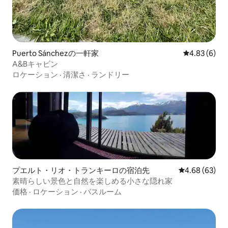
Puerto Sánchezの一軒家
レビュー6件
4.83 (6)
A&Bキャビン
ロケーション
·
清潔さ
·
ランドリー
プエルト・リオ・トランキーロの宿泊先
レビュー63件
4.68 (63)
素晴らしい景色と自然を楽しめる小さな隠れ家
価格
·
ロケーション
·
バスルーム