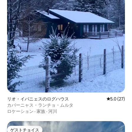
リオ・イバニェスのログハウス
レビュー27
5.0 (27)
カバーニャス・ランチョ・ムルタ
ロケーション
·
家族
·
河川
ゲストチョイス