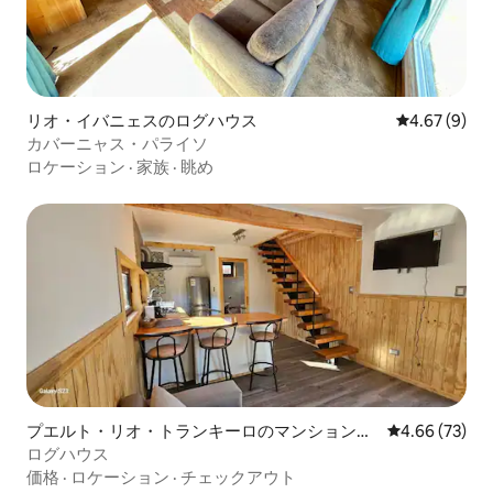
リオ・イバニェスのログハウス
レビュー9件
4.67 (9)
カバーニャス・パライソ
ロケーション
·
家族
·
眺め
プエルト・リオ・トランキーロのマンション・
レビュー73件
4.66 (73)
アパート
ログハウス
価格
·
ロケーション
·
チェックアウト