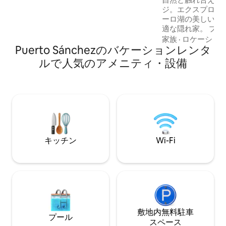
想的なコテージ。
ジ。エクスプロラ
ーロ湖の美しい景
適な隠れ家。 プ
ーロから11 km
家族
·
ロケーショ
Puerto Sánchezのバケーションレンタ
プエルト・リオ・
ラナル・カレラ湖
ルで人気のアメニティ・設備
グーナ・サン・ラ
ラドレス氷河のハ
することができま
で、森の中をトレ
原生樹木を観察し
集したりすること
キッチン
Wi-Fi
敷地内無料駐⁠車
プール
ス⁠ペ⁠ー⁠ス