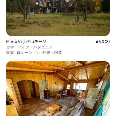
Murta Viejoのコテージ
レビュー8
5.0 (8)
カサ・バイア・パタゴニア
家族
·
ロケーション
·
外観・内装