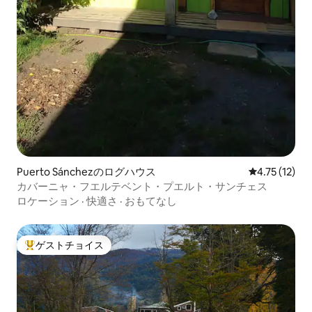
Puerto Sánchezのログハウス
レビュー12件
4.75 (12)
カバーニャ・フエルテベント・プエルト・サンチェス
ロケーション
·
快適さ
·
おもてなし
ゲストチョイス
大好評のゲストチョイスです。