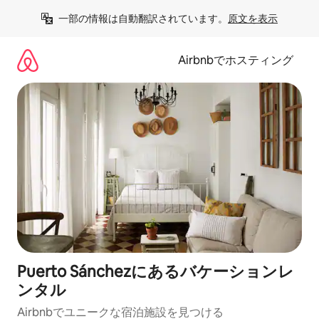
コ
一部の情報は自動翻訳されています。
原文を表示
ン
テ
ン
Airbnbでホスティング
ツ
に
ス
キ
ッ
プ
Puerto Sánchezにあるバケーションレ
ンタル
Airbnbでユニークな宿泊施設を見つける