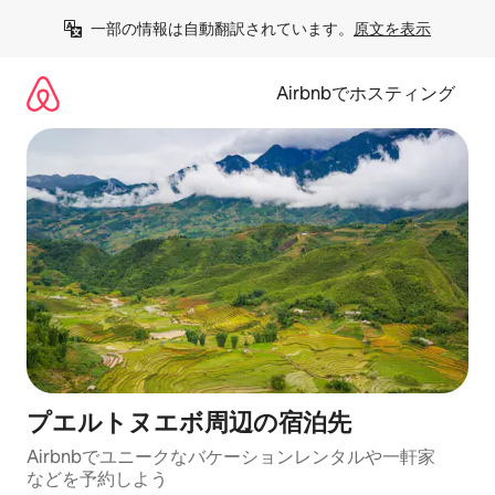
コ
一部の情報は自動翻訳されています。
原文を表示
ン
テ
ン
Airbnbでホスティング
ツ
に
ス
キ
ッ
プ
プエルトヌエボ⁠周⁠辺⁠の宿⁠泊⁠先
Airbnbでユニークなバ⁠ケ⁠ー⁠シ⁠ョ⁠ンレ⁠ン⁠タ⁠ルや一⁠軒⁠家
な⁠ど⁠を予⁠約⁠し⁠よ⁠う