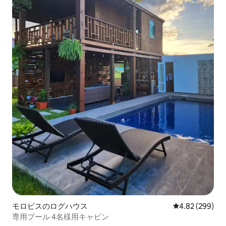
モロビスのログハウス
レビュー299件
4.82 (299)
専用プール 4名様用キャビン