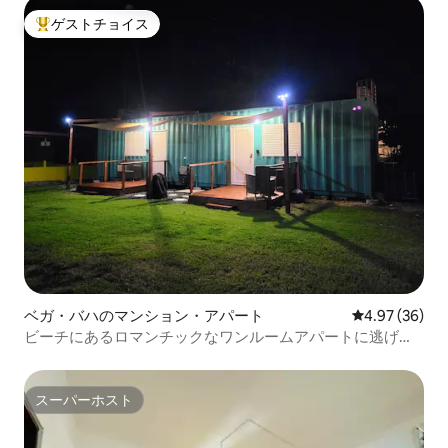
ゲストチョイス
大好評のゲストチョイスです。
ベガ・バハのマンション・アパート
レビュー36件
4.97 (36)
ビーチにあるロマンチックなワンルームアパートに逃げま
しょう
スーパーホスト
スーパーホスト