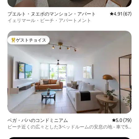
プエルト・ヌエボのマンション・アパート
レビュー67件
4.91 (67)
イェリマール・ビーチ・アパートメント
ゲストチョイス
大好評のゲストチョイスです。
ベガ・バハのコンドミニアム
レビュー79
5.0 (79)
ビーチ近くの広々とした3ベッドルームの安息の地 - 車で5
分