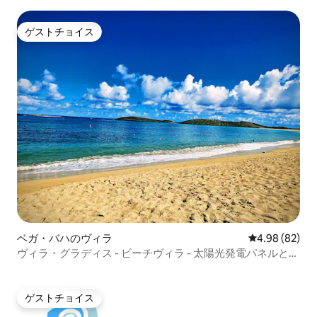
ゲストチョイス
ゲストチョイス
ベガ・バハのヴィラ
レビュー82件
4.98 (82)
ヴィラ・グラディス - ビーチヴィラ - 太陽光発電パネルと
Wi-Fi
ゲストチョイス
ゲストチョイス