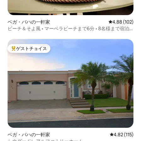
ベガ・バハの一軒家
レビュー102件
4.88 (102)
ビーチ＆そよ風 • マーベラビーチまで6分 • 8名様まで宿泊
可能
ゲストチョイス
大好評のゲストチョイスです。
ベガ・バハの一軒家
レビュー115
4.82 (115)