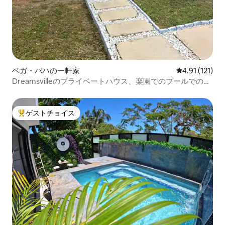
ベガ・バハの一軒家
レビュー121
4.91 (121)
Dreamsvilleのプライベートハウス、楽園でのプールでのん
びり体験
ゲストチョイス
大好評のゲストチョイスです。