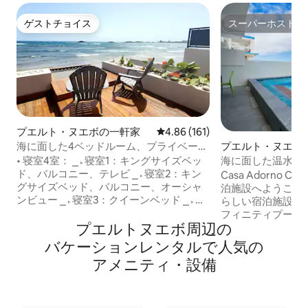
ゲストチョイス
スーパーホスト
ゲストチョイス
スーパーホスト
プエルト・ヌエボの一軒家
レビュー161件、5つ星中4.86
4.86 (161)
海に面した4ベッドルーム、プライベート
プエルト・ヌエボ
プール、ビーチアクセス
• 寝室4室： ⎯▹寝室1：キングサイズベッ
海に面した温水イ
ド、バルコニー、テレビ ⎯▹寝室2：キン
きの宿泊先
Casa Adorno C
グサイズベッド、バルコニー、オーシャ
泊施設へようこそ
ンビュー ⎯▹寝室3：クイーンベッド ⎯▹寝
らしい宿泊施設に
室4：クイーンサイズベッド • 清潔な寝具
フィニティプール
とタオルをご用意 • フルバスルーム2室 •
プエルトヌエボ⁠周⁠辺⁠の
をのむような景色
設備の整ったキッチン •専用プールとオー
す。バッド・バニ
バ⁠ケ⁠ー⁠シ⁠ョ⁠ン⁠レ⁠ン⁠タ⁠ル⁠で人⁠気⁠の
シャンフロントデッキ •快適な座席を備え
気がありながらも
ア⁠メ⁠ニ⁠テ⁠ィ⁠・⁠設⁠備
た2つのリビングエリア • Wi-Fiと専用ワー
ベガ・バハにあり
クスペース • 各部屋とラウンジエリアに
最も美しく泳げる
エアコン • 無料の車道駐車場（2台分）と
プエルト・ヌエボ
近くの路上駐車場 体験の概要〜 • プライ
歩です。 Casa Adornoのほかの宿泊先で