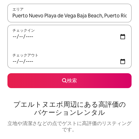
エリア
検索結果が表示されたら、上下の矢印キーを使って移動するか、
チェックイン
チェックアウト
検索
プエルトヌエボ⁠周⁠辺⁠に⁠あ⁠る高⁠評⁠価⁠の
バ⁠ケ⁠ー⁠シ⁠ョ⁠ン⁠レ⁠ン⁠タ⁠ル
立地や清潔さなどの点でゲストに高評価のリスティング
です。