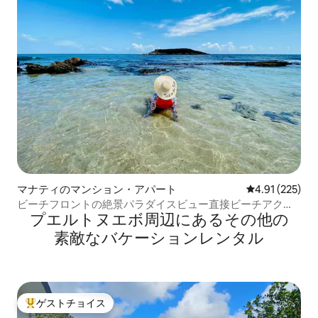
マナティのマンション・アパート
レビュー225件
4.91 (225)
ビーチフロントの絶景パラダイスビュー直接ビーチアクセ
プエルトヌエボ⁠周⁠辺⁠に⁠あ⁠るそ⁠の⁠他⁠の
ス
素⁠敵⁠なバ⁠ケ⁠ー⁠シ⁠ョ⁠ン⁠レ⁠ン⁠タ⁠ル
ゲストチョイス
大好評のゲストチョイスです。