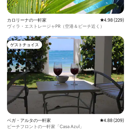
カロリーナの一軒家
レビュー229件
4.98 (229)
ヴィラ・エストレージャPR（空港＆ビーチ近く）
ゲストチョイス
ゲストチョイス
ベガ・アルタの一軒家
レビュー209件
4.88 (209)
ビーチフロントの一軒家「Casa Azul」