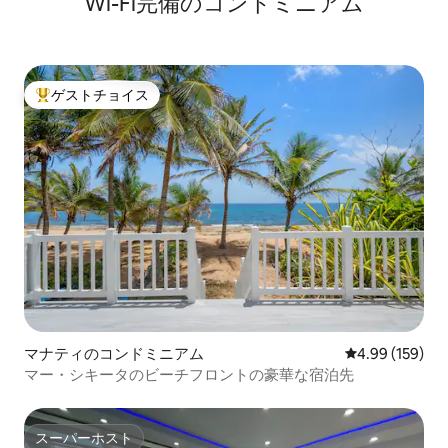
Wi-Fi完備のコンドミニアム
ある質問 ➤ ここではリモートワークがで
きますか？ はい、Wi-Fiと専用ワークスペ
ースがあります。 ➤ ペットの同伴は許可
されていますか？ ご予約前にご確認くだ
さい。 ➤知っておくべき特徴はあります
ゲストチョイス
か？ 煙探知器は設置されていません。プ
大好評のゲストチョイスです。
ールエリアはフェンスがありません。 ➤
どこに駐車すればいいですか？ 車道には
車が2台入り、近くには追加の路上駐車場
があります。 ❤️ ホストのご紹介 世界中の
ゲストとプエルトリコの美しさを共有す
るのが大好きです！何か必要なものはあ
りますか？メッセージでお気軽にご連絡
ください。 ホストの Carmen
マナティのコンドミニアム
レビュー159件
4.99 (159)
マー・シキータのビーチフロントの豪華な宿泊先
スーパーホスト
スーパーホスト