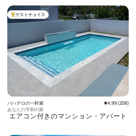
ゲストチョイス
大好評のゲストチョイスです。
バハデロの一軒家
レビュー208件
4.99 (208)
あなたの平和の家
エアコン付きのマンション・アパート