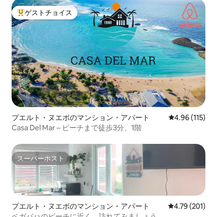
ゲストチョイス
大好評のゲストチョイスです。
プエルト・ヌエボのマンション・アパート
レビュー115件
4.96 (115)
Casa Del Mar – ビーチまで徒歩3分、1階
スーパーホスト
スーパーホスト
プエルト・ヌエボのマンション・アパート
レビュー201件
4.79 (201)
ベガバハのビーチに近く、訪れてみましょう