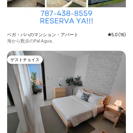
ベガ・バハのマンション・アパート
レビュー16
5.0 (16)
海から数歩のPal Agua。
ゲストチョイス
ゲストチョイス