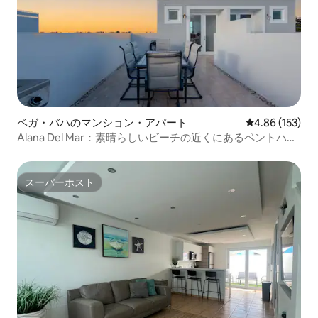
ベガ・バハのマンション・アパート
レビュー153件
4.86 (153)
Alana Del Mar：素晴らしいビーチの近くにあるペントハウ
ス
スーパーホスト
スーパーホスト