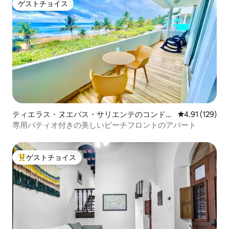
ゲストチョイス
ゲストチョイス
ティエラス・ヌエバス・サリエンテのコンドミ
レビュー129件
4.91 (129)
ニアム
専用パティオ付きの美しいビーチフロントのアパート
ゲストチョイス
大好評のゲストチョイスです。