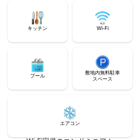
ベートプール •複数のお部屋からのオーシ
獲得した素晴らし
ャンビュー • 海を一望できるバルコニー •
り、安心してご予
海の上に吊るされたネットベッド - 夢の
Instagramの@I
ようなネットベッドでリラックスして、
だけます！
日光浴をし、下の波の音を聞くことがで
キッチン
Wi-Fi
きます。 • 閑静な住宅地 • 2つの独立した
ラウンジエリア • キーパッドによるセル
フチェックイン 近くでできること〜 プエ
ルトヌエボビーチ⎯▹車で5分 保護された
天然プールと砂浜。 ベガバハタウン⎯▹車
で8分 お店、ベーカリー、地元のレスト
ラン。 マナティー ⎯▹車で15分 洞窟、ハイ
敷地内無料駐⁠車
キングトレイル、海岸の景色。 ドラドビ
プール
ス⁠ペ⁠ー⁠ス
ーチ⎯▹車で25分 高級ダイニングとリゾー
トアメニティ。 サンフアン旧市街⎯▹車で
40分 歴史的な要塞、カラフルな通り、ウ
ォーターフロントのダイニング。 近くの
ダイニング〜 El Pescador （シーフード）
⎯▹車で6分 Pikadera （プエルトリコ料
理）⎯▹車で7分 La Placita （プエルトリコ
料理）⎯▹車で8分 Hacienda Don Manuel
エアコン
（ステーキハウス）⎯▹車で15分 La
Terraza （シーフード）⎯▹車で20分 よく