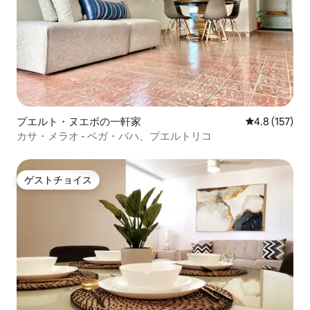
プエルト・ヌエボの一軒家
レビュー157
4.8 (157)
カサ・メラオ - ベガ・バハ、プエルトリコ
ゲストチョイス
ゲストチョイス