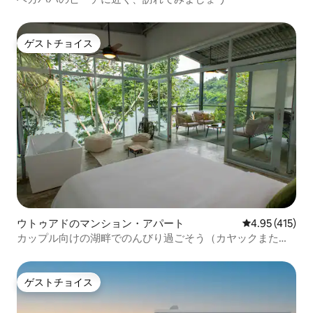
ゲストチョイス
ゲストチョイス
ウトゥアドのマンション・アパート
レビュー415件
4.95 (415)
カップル向けの湖畔でのんびり過ごそう（カヤックまたは
ボート）
ゲストチョイス
ゲストチョイス