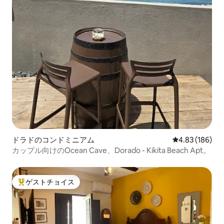
ドラドのコンドミニアム
レビュー186件
4.83 (186)
カップル向けのOcean Cave、Dorado - Kikita Beach Apt。
ゲストチョイス
大好評のゲストチョイスです。