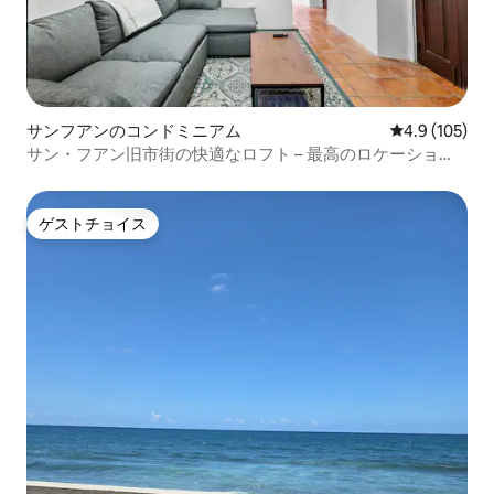
サンフアンのコンドミニアム
レビュー105
4.9 (105)
サン・フアン旧市街の快適なロフト – 最高のロケーショ
ン！
ゲストチョイス
ゲストチョイス