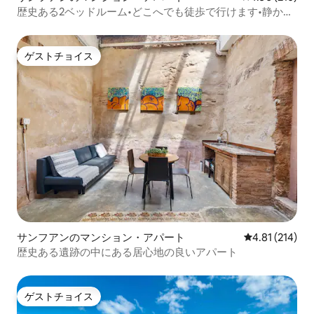
歴史ある2ベッドルーム•どこへでも徒歩で行けます•静か、
キングサイズベッド
ゲストチョイス
ゲストチョイス
サンフアンのマンション・アパート
レビュー214件
4.81 (214)
歴史ある遺跡の中にある居心地の良いアパート
ゲストチョイス
ゲストチョイス