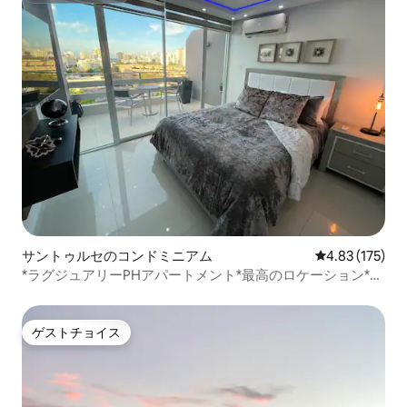
サントゥルセのコンドミニアム
レビュー175件
4.83 (175)
*ラグジュアリーPHアパートメント*最高のロケーション*
Wi-Fi、洗濯機・乾燥機、24時間年中無休チェックイン
ゲストチョイス
ゲストチョイス