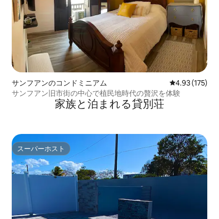
サンフアンのコンドミニアム
レビュー175件
4.93 (175)
サンフアン旧市街の中心で植民地時代の贅沢を体験
家族と泊まれる貸別荘
スーパーホスト
スーパーホスト