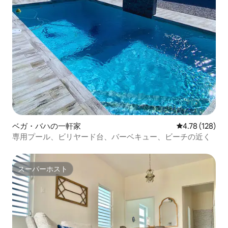
ベガ・バハの一軒家
レビュー128件
4.78 (128)
専用プール、ビリヤード台、バーベキュー、ビーチの近く
スーパーホスト
スーパーホスト