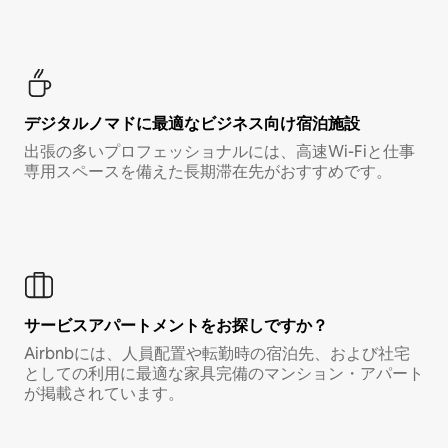
デジタルノマド⁠に最⁠適⁠なビ⁠ジ⁠ネ⁠ス⁠向⁠け宿⁠泊⁠施⁠設
出張の多いプロフェッショナルには、高速Wi-Fiと仕事
専用スペースを備えた長期滞在先がおすすめです。
サービスアパートメントをお探しですか？
Airbnbには、人員配置や転勤時の宿泊先、および社宅
としての利用に最適な家具完備のマンション・アパート
が掲載されています。