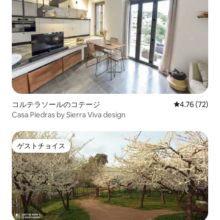
コルテラソールのコテージ
レビュー72件
4.76 (72)
Casa Piedras by Sierra Viva design
ゲストチョイス
ゲストチョイス