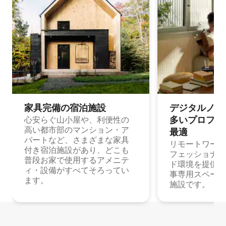
家具完備の宿⁠泊⁠施⁠設
デジタルノマド
多⁠いプ⁠ロ⁠フ⁠ェ⁠
心安らぐ山小屋や、利便性の
高い都市部のマンション・ア
最⁠適
パートなど、さまざまな家具
リモートワーク
付き宿泊施設があり、どこも
フェッショナル
普段お家で使用するアメニテ
ド環境を提供する
ィ・設備がすべてそろってい
事専用スペース
ます。
施設です。