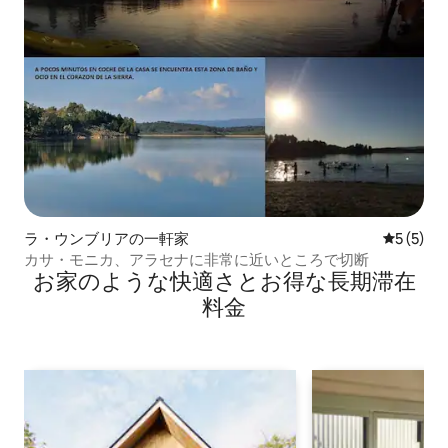
ラ・ウンブリアの一軒家
レビュー
5 (5)
カサ・モニカ、アラセナに非常に近いところで切断
お家のような快⁠適⁠さ⁠とお⁠得⁠な長⁠期⁠滞⁠在
料⁠金