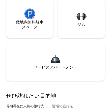
敷地内無料駐⁠車
ジム
ス⁠ペ⁠ー⁠ス
サービスアパートメント
ぜひ訪⁠れ⁠た⁠い目⁠的⁠地
長期滞在に人気の旅行先
近場の旅行先