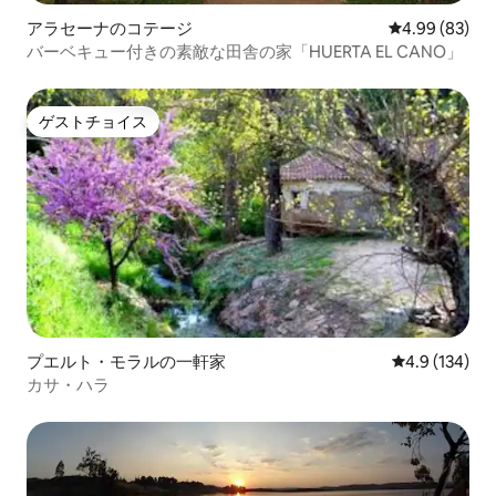
アラセーナのコテージ
レビュー83件
4.99 (83)
バーベキュー付きの素敵な田舎の家「HUERTA EL CANO」
ゲストチョイス
ゲストチョイス
プエルト・モラルの一軒家
レビュー134
4.9 (134)
カサ・ハラ