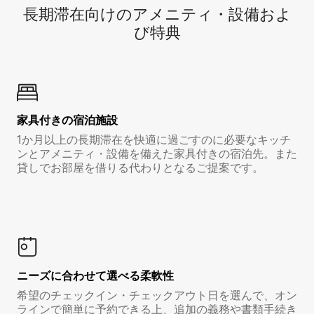
長期滞在向け⁠のア⁠メ⁠ニ⁠テ⁠ィ⁠・設⁠備⁠およ
び特⁠典
家具付き⁠の宿⁠泊⁠施⁠設
1か月以上の長期滞在を快適に過ごすのに必要なキッチ
ンとアメニティ・設備を備えた家具付きの宿泊先。また
貸しでお部屋を借りる代わりとなるご提案です。
ニーズに合わせて選べる柔軟性
希望のチェックイン・チェックアウト日を選んで、オン
ラインで簡単に予約できる上、追加の義務や書類手続き