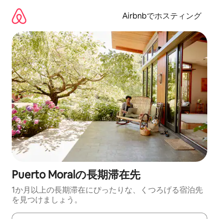
コ
ン
Airbnbでホスティング
テ
ン
ツ
に
ス
キ
ッ
プ
Puerto Moralの長期滞在先
1か月以上の長期滞在にぴったりな、くつろげる宿泊先
を見つけましょう。