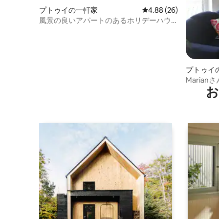
プトゥイの一軒家
レビュー26件、5つ星中
4.88 (26)
風景の良いアパートのあるホリデーハウ
ス
プトゥイ
ート
Maria
お