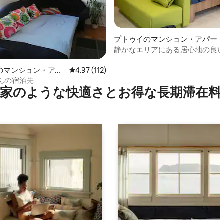
4.88つ星の平均評価
プトゥイのマンション・アパー
静かなエリアにある居心地の良
ーム
のマンション・アパ
レビュー112件、5つ星中4.97つ星の平均評価
4.97 (112)
nさんの宿泊先
家のような快⁠適⁠さ⁠とお⁠得⁠な長⁠期⁠滞⁠在料