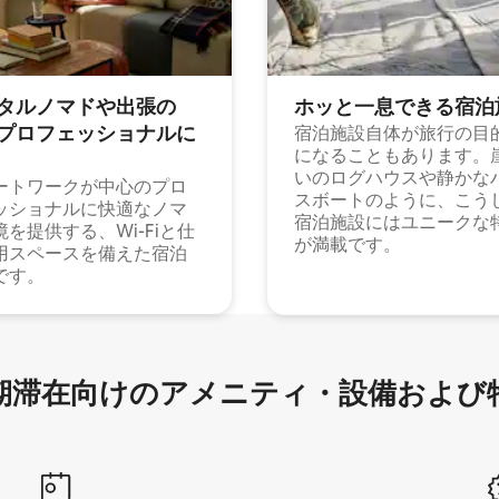
タルノマドや出⁠張⁠の
ホッと一⁠息⁠で⁠き⁠る宿⁠泊
⁠ロ⁠フ⁠ェ⁠ッ⁠シ⁠ョ⁠ナ⁠ル⁠に
宿泊施設自体が旅行の目
になることもあります。
いのログハウスや静かな
ートワークが中心のプロ
スボートのように、こう
ッショナルに快適なノマ
宿泊施設にはユニークな
境を提供する、Wi-Fiと仕
が満載です。
用スペースを備えた宿泊
です。
滞在向け⁠のア⁠メ⁠ニ⁠テ⁠ィ⁠・設⁠備⁠および