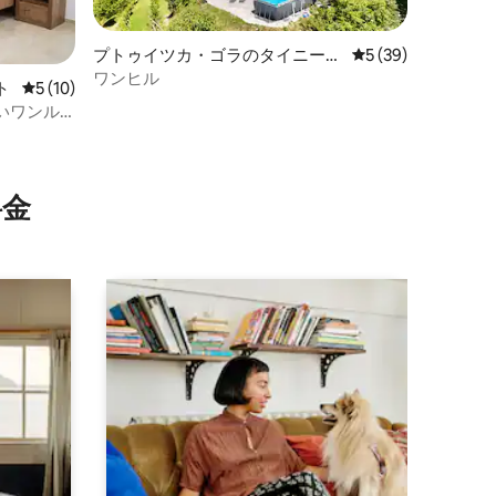
プトゥイツカ・ゴラのタイニーハ
レビュー39件、5
5 (39)
ウス
ワンヒル
ト
レビュー10件、5つ星中5つ星の平均評価
5 (10)
いワンル
⁠金