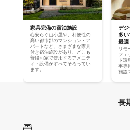
家具完備の宿⁠泊⁠施⁠設
デジ
多⁠いプ
心安らぐ山小屋や、利便性の
高い都市部のマンション・ア
最⁠適
パートなど、さまざまな家具
リモ
付き宿泊施設があり、どこも
フェ
普段お家で使用するアメニテ
ド環
ィ・設備がすべてそろってい
事専
ます。
施設
長期