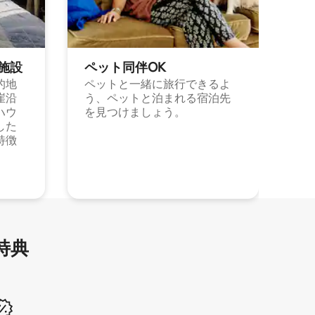
施⁠設
ペット同⁠伴OK
的地
ペットと一緒に旅行できるよ
崖沿
う、ペットと泊まれる宿泊先
ハウ
を見つけましょう。
した
特徴
特⁠典