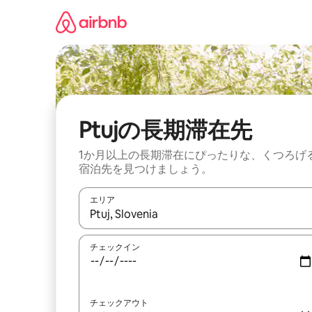
コ
ン
テ
ン
ツ
に
ス
キ
ッ
Ptujの長期滞在先
プ
1か月以上の長期滞在にぴったりな、くつろげ
宿泊先を見つけましょう。
エリア
検索結果が表示されたら、上下の矢印キーを使っ
チェックイン
チェックアウト