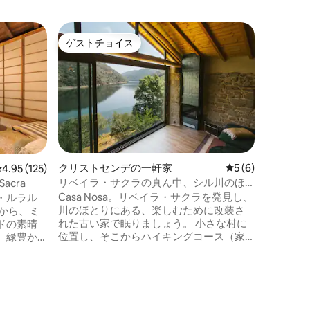
オウレン
ゲストチョイス
ゲス
ゲストチョイス
大好評
メルテイ
Casa 
癒すために
の郊外に
の前にあ
中心部か
ます。 アリャリスまたはリバダビアは車
で20分
またはサン
クリストセンデの一軒家
レビュー6件、5
5 (6)
レビュー125件、5つ星中4.95つ星の平均評価
4.95 (125)
にはリビ
リベイラ・サクラの真ん中、シル川のほ
 Sacra
ーム、ダ
とりで眠る
Casa Nosa。リベイラ・サクラを発見し、
・ルラル
階にはダ
川のほとりにある、楽しむために改装さ
がありま
れた古い家で眠りましょう。 小さな村に
ドの素晴
位置し、そこからハイキングコース（家
。緑豊か
からマオ川のパサレラスまでのコー
パイアさ
ス）、ボート遊覧、ワインテイスティン
では、リ
グ（村自体にある魅力的なワイナリ
をお楽し
ー）、展望台の訪問、または単にこの場
所の静けさとその素晴らしい景色を楽し
・ムンド展