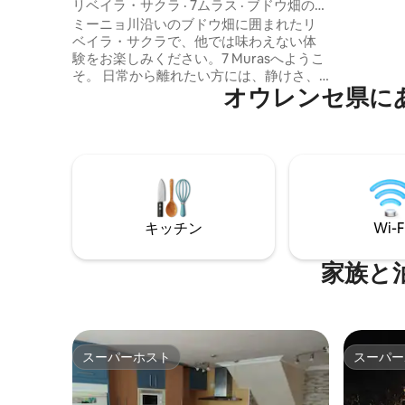
リベイラ・サクラ · 7ムラス · ブドウ畑の中
屋、バス
で眠る
ミーニョ川沿いのブドウ畑に囲まれたリ
ム。1階
ベイラ・サクラで、他では味わえない体
シャワー
験をお楽しみください。7 Murasへようこ
ネ、ロバ
そ。 日常から離れたい方には、静けさ、
めの窓。
オウレンセ県に
自然、穏やかさがここにあります。 ユニ
な土地。
ークな環境にある、魅力的に復元された
伝統的なワイナリーでお休みいただけま
す。 素晴らしい景色を楽しめる、壮観な
インフィニティシャワーをお楽しみくだ
さい。 自然に囲まれて、他では味わえな
い夕日と忘れられない体験をお楽しみく
ださい。 ロマンチックな旅行に最適で
キッチン
Wi-F
す。 冬季のサンティアゴ・デ・コンポス
テーラ巡礼路から数メートル。 Instagram
でフォロー：@7_muras
家族と
スーパーホスト
スーパー
スーパーホスト
スーパー