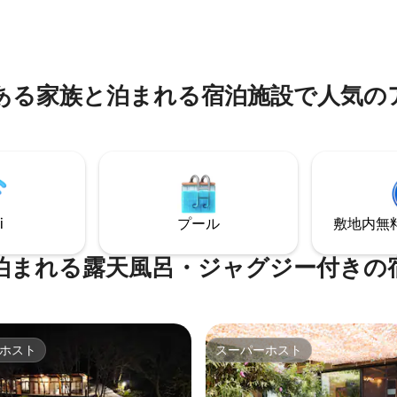
望台とア・コバビーチから1〜2
ルーム/シャワー、リビングルー
にあります。訪れてみてくださ
のモダンなキッチン、バスルーム/
はさせません。 IGでフォローしてくださ
、広いリビングルーム。 キツ
い：@casaboutiqueparadise
、カイト、鳥、森を観察するた
芝生や木々、花に覆われた広大
ある家族と泊まれる宿泊施設で人気の
i
プール
敷地内無料駐
泊まれる露天風呂・ジャグジー付きの
ホスト
スーパーホスト
ホスト
スーパーホスト