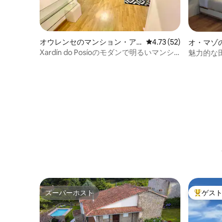
オウレンセのマンション・ア
レビュー52件、5つ星中
4.73 (52)
オ・マゾ
パート
Xardín do Posíoのモダンで明るいマンシ
魅力的な
ョン
スーパーホスト
ゲス
スーパーホスト
大好評の