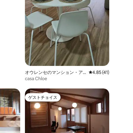
オウレンセのマンション・ア
レビュー41件、5つ星
4.85 (41)
パート
casa Chloe
ゲストチョイス
ゲストチョイス