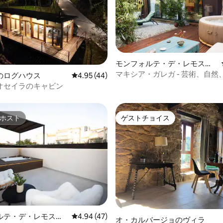
モンフォルテ・デ・レモスの
マンション・アパート
マキシア・ガレガ - 芸術、自然
のログハウス
レビュー44件、5つ星中4.95つ星の平均評価
4.95 (44)
4.89つ星の平均評価
ス - リベイラ・サクラ
オセイラのキャビン
ホスト
ゲストチョイス
ホスト
ゲストチョイス
ルテ・デ・レモスの
レビュー47件、5つ星中4.94つ星の平均評価
4.94 (47)
オ・カルバージョのヴィラ