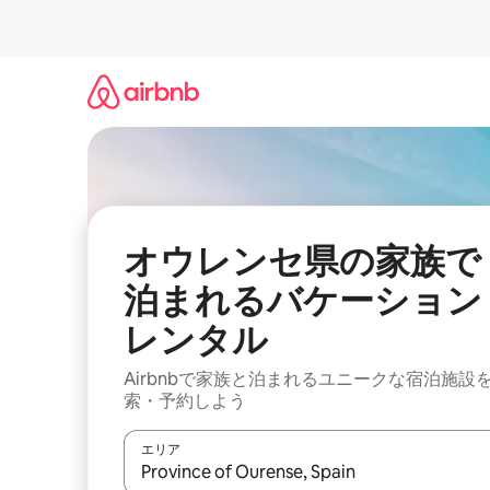
コ
ン
テ
ン
ツ
に
ス
キ
ッ
プ
オウレンセ県の家族で
泊まれるバケーション
レンタル
Airbnbで家族と泊まれるユニークな宿泊施設
索・予約しよう
エリア
検索結果が表示されたら、上下の矢印キーを使っ