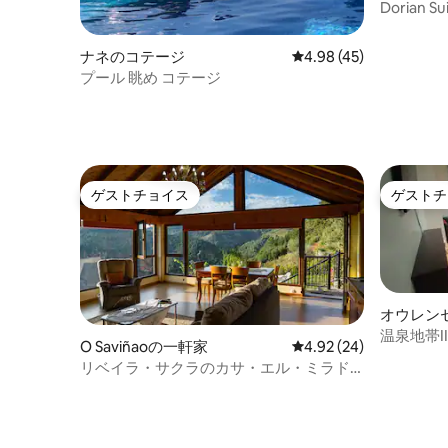
アパート
Dorian
ルームの
ナネのコテージ
レビュー45件、5つ星中
4.98 (45)
プール 眺め コテージ
ゲストチョイス
ゲストチ
ゲストチョイス
ゲストチ
オウレン
パート
温泉地帯I
O Saviñaoの一軒家
レビュー24件、5つ星中
4.92 (24)
リベイラ・サクラのカサ・エル・ミラド
ル・デル・ミニョ