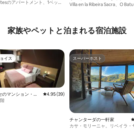
・マンション
 Suitesのアパートメント、1ベッド
Villa en la Ribeira Sacra、O Bat
アパートメント。
4.98つ星の平均評価
家族やペットと泊まれる宿泊施設
ョイス
スーパーホスト
ョイス
スーパーホスト
セのマンション・ア
レビュー39件、5つ星中4.95つ星の平均評価
4.95 (39)
I階
4.92つ星の平均評価
チャンターダの一軒家
カサ・モリーニャ。リベイラ・
川沿いの家