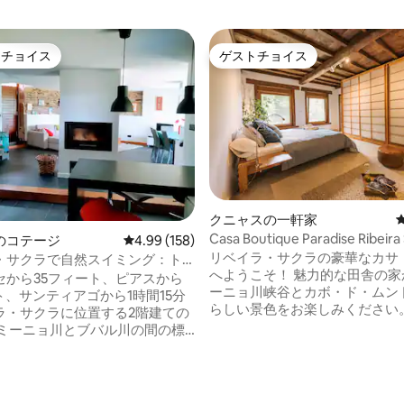
トチョイス
ゲストチョイス
ゲストチョイスです。
ゲストチョイス
クニャスの一軒家
Casa Boutique Paradise Ribeira
のコテージ
レビュー158件、5つ星中4.99つ星の平均評価
4.99 (158)
リベイラ・サクラの豪華なカサ
・サクラで自然スイミング：ト
へようこそ！ 魅力的な田舎の家から、ミ
。
セから35フィート、ピアスから
ーニョ川峡谷とカボ・ド・ムン
ト、サンティアゴから1時間15分
らしい景色をお楽しみください
ラ・サクラに位置する2階建ての
なブドウ畑と自然主義にインス
 ミーニョ川とブバル川の間の標
れた庭園に囲まれた当宿泊施設
メートルに建てられています。ピア
ラックスした忘れられない体験
ニョ・ピアのプールは10フィー
みいただけます。 美しいワイナリーから
ります。 石、木、スレートが混
中4.95つ星の平均評価
わずか300メートル、カボ・ド
ダンなインテリア建築。3つの部