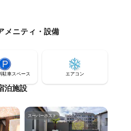
むことができます。 パラダ・デ・シルま
キロの場所
で10分です。パラダ・デ・シルではあら
い。後悔
ゆるサービスをご利用いただけます。
アメニティ・設備
⁠車ス⁠ペ⁠ー⁠ス
エアコン
宿泊施設
スーパーホスト
スーパーホスト