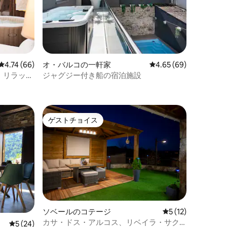
レビュー66件、5つ星中4.74つ星の平均評価
4.74 (66)
オ・バルコの一軒家
レビュー69件、5つ星
4.65 (69)
、リラック
ジャグジー付き船の宿泊施設
ゲストチョイス
ゲストチョイス
ソベールのコテージ
レビュー12件、5
5 (12)
カサ・ドス・アルコス、リベイラ・サク
レビュー24件、5つ星中5つ星の平均評価
5 (24)