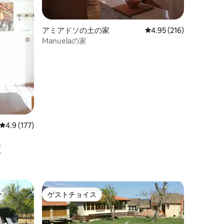
アミアドソの土の家
レビュー216件、5つ星
4.95 (216)
Manuelaの家
レビュー177件、5つ星中4.9つ星の平均評価
4.9 (177)
設
ゲストチョイス
ゲストチョイス