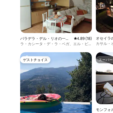
オセイラ
パラデラ・デル・リオの一軒
レビュー18件、5つ星中
4.89 (18)
家
カサル・
ラ・カシータ・デ・ラ・ベガ、エル・ビ
エルソでのロマンチックな休暇
ゲストチョイス
スーパー
ゲストチョイス
スーパー
モンフォ