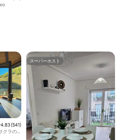
ラ、ソベール
uxo
スーパーホスト
スーパーホスト
レビュー541件、5つ星中4.83つ星の平均評価
4.83 (541)
サクラの