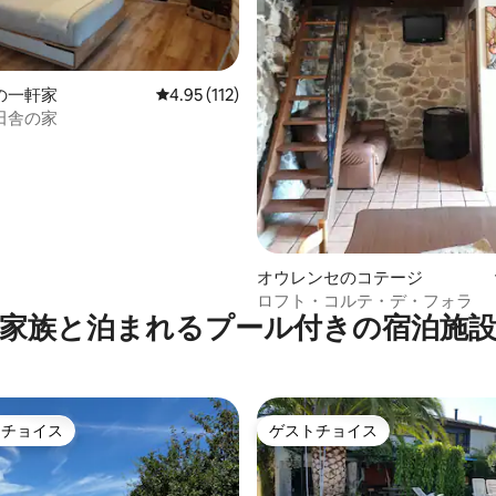
4.73つ星の平均評価
の一軒家
レビュー112件、5つ星中4.95つ星の平均評価
4.95 (112)
田舎の家
オウレンセのコテージ
ロフト・コルテ・デ・フォラ
家族と泊まれるプール付きの宿泊施
トチョイス
ゲストチョイス
ゲストチョイスです。
ゲストチョイス