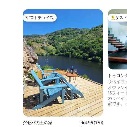
ゲストチョイス
ゲス
ゲストチョイス
大好評の
トゥロン
リベイラ
ゥーロン
オウレン
15フィー
のリベイ
家です。
高700
ーズとミ
ト先にあ
グセバの土の家
レビュー170件、5つ星
4.95 (170)
在したモ