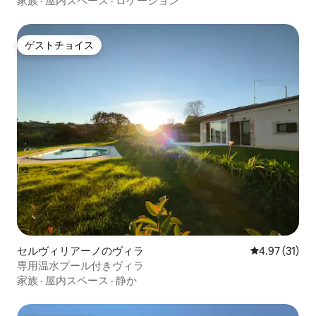
家族
·
屋内スペース
·
ロケーション
ゲストチョイス
ゲストチョイス
セルヴィリアーノのヴィラ
レビュー31件
4.97 (31)
専用温水プール付きヴィラ
家族
·
屋内スペース
·
静か