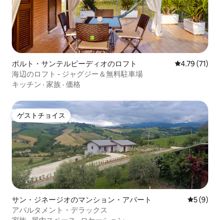
ポルト・サンテルピーディオのロフト
レビュー71件
4.79 (71)
海辺のロフト - ジャグジー＆無料駐車場
キッチン
·
家族
·
価格
ゲストチョイス
ゲストチョイス
サン・ジネージオのマンション・アパート
レビュー
5 (9)
アパルタメント・デラックス