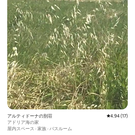
アルティドーナの別荘
レビュー17件
4.94 (17)
アドリア海の家
屋内スペース
·
家族
·
バスルーム