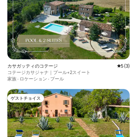
カサガッティのコテージ
レビュー
5 (3)
コテージカサジャナ｜プール+2スイート
家族
·
ロケーション
·
プール
ゲストチョイス
ゲストチョイス