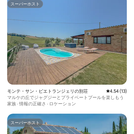
スーパーホスト
スーパーホスト
モンテ・サン・ピエトランジェリの別荘
レビュー13件
4.54 (13)
マルケの丘でジャグジーとプライベートプールを楽しもう
家族
·
情報の正確さ
·
ロケーション
スーパーホスト
スーパーホスト