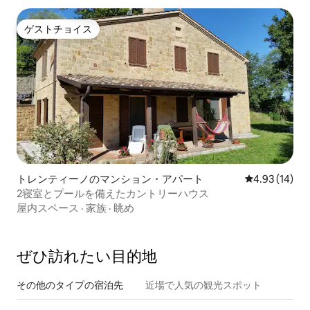
ゲストチョイス
ゲストチョイス
トレンティーノのマンション・アパート
レビュー14件
4.93 (14)
2寝室とプールを備えたカントリーハウス
屋内スペース
·
家族
·
眺め
ぜひ訪⁠れ⁠た⁠い目⁠的⁠地
その他のタ⁠イ⁠プ⁠の宿⁠泊⁠先
近場で人気の観光スポット