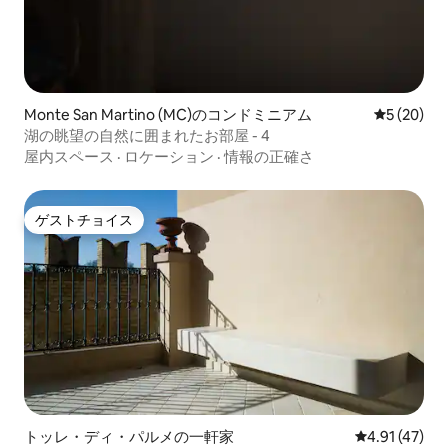
Monte San Martino (MC)のコンドミニアム
レビュー2
5 (20)
湖の眺望の自然に囲まれたお部屋 - 4
屋内スペース
·
ロケーション
·
情報の正確さ
ゲストチョイス
ゲストチョイス
トッレ・ディ・パルメの一軒家
レビュー47件
4.91 (47)