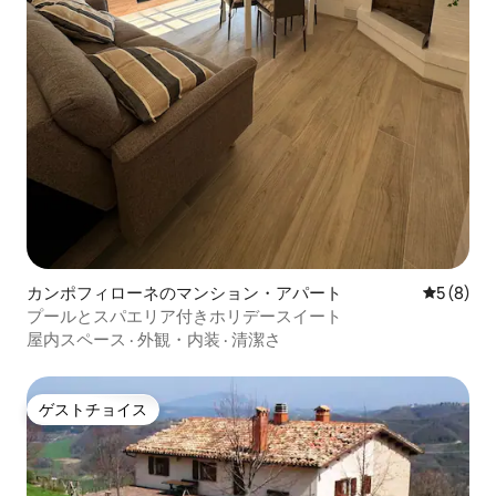
カンポフィローネのマンション・アパート
レビュー
5 (8)
プールとスパエリア付きホリデースイート
屋内スペース
·
外観・内装
·
清潔さ
ゲストチョイス
ゲストチョイス