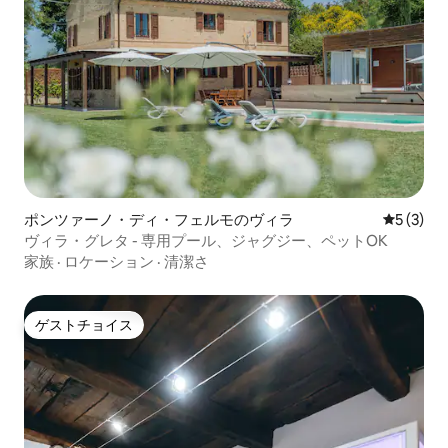
ポンツァーノ・ディ・フェルモのヴィラ
レビュー
5 (3)
ヴィラ・グレタ - 専用プール、ジャグジー、ペットOK
家族
·
ロケーション
·
清潔さ
ゲストチョイス
ゲストチョイス