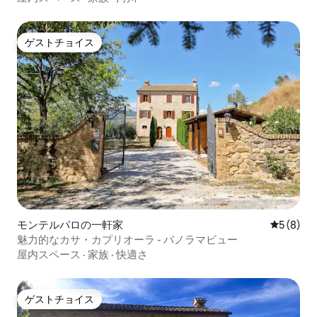
ゲストチョイス
ゲストチョイス
モンテルパロの一軒家
レビュー
5 (8)
魅力的なカサ・カプリオーラ - パノラマビュー
屋内スペース
·
家族
·
快適さ
ゲストチョイス
ゲストチョイス