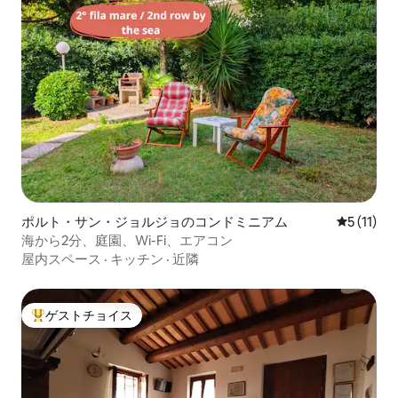
ポルト・サン・ジョルジョのコンドミニアム
レビュー1
5 (11)
海から2分、庭園、Wi-Fi、エアコン
屋内スペース
·
キッチン
·
近隣
ゲストチョイス
大好評のゲストチョイスです。