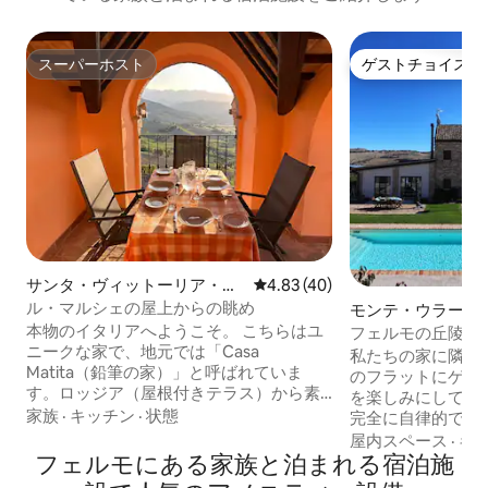
スーパーホスト
ゲストチョイス
スーパーホスト
ゲストチョイス
サンタ・ヴィットーリア・イ
レビュー40件、5つ星中4.83
4.83 (40)
ン・マテナーノの一軒家
ル・マルシェの屋上からの眺め
モンテ・ウラーノ
本物のイタリアへようこそ。 こちらはユ
フェルモの丘陵地
ニークな家で、地元では「Casa
フラヴィア
私たちの家に隣接
Matita（鉛筆の家）」と呼ばれていま
のフラットにゲス
す。ロッジア（屋根付きテラス）から素
を楽しみにしてい
晴らしい景色が待っています。 サンタ・
家族
·
キッチン
·
状態
完全に自律的で、1
ヴィットリアの平和な中世の村で、素晴
ます。 大きな庭付きの物件は、山から30
屋内スペース
·
キ
らしい夕日を眺めながらリラックスした
フェルモにある家族と泊まれる宿泊施
分、海から15分
り、読書したり、プロセッコを飲んだ
ーノの丘に囲まれています