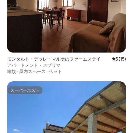
モンタルト・デッレ・マルケのファームステイ
レビュー1
5 (15)
アパートメント・スブリマ
家族
·
屋内スペース
·
ペット
スーパーホスト
スーパーホスト