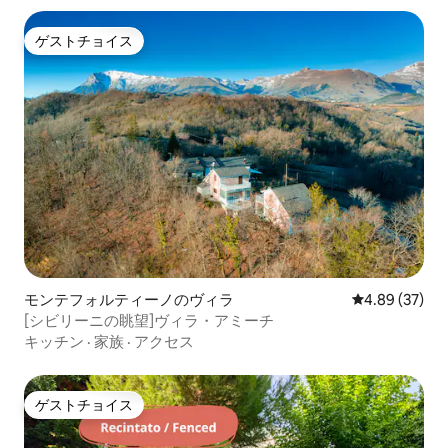
ゲストチョイス
ゲストチョイス
モンテフォルティーノのヴィラ
レビュー37件
4.89 (37)
[シビリーニの眺望]ヴィラ・アミーチ
キッチン
·
家族
·
アクセス
ゲストチョイス
ゲストチョイス