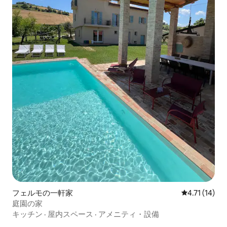
フェルモの一軒家
レビュー14件
4.71 (14)
庭園の家
キッチン
·
屋内スペース
·
アメニティ・設備