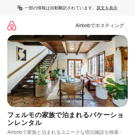
コ
一部の情報は自動翻訳されています。
原文を表示
ン
テ
ン
Airbnbでホスティング
ツ
に
ス
キ
ッ
プ
フェルモの家族で泊まれるバケーショ
ンレンタル
Airbnbで家族と泊まれるユニークな宿泊施設を検索・