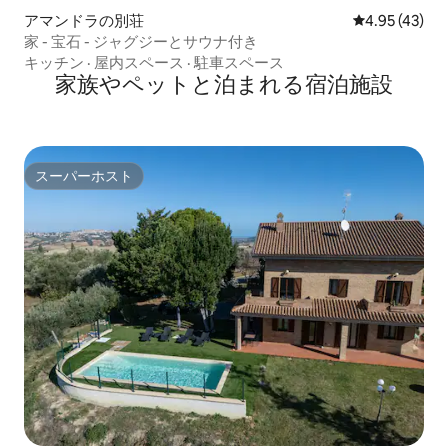
アマンドラの別荘
レビュー43件
4.95 (43)
家 - 宝石 - ジャグジーとサウナ付き
キッチン
·
屋内スペース
·
駐車スペース
家族やペットと泊まれる宿泊施設
スーパーホスト
スーパーホスト