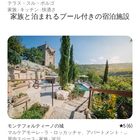
テラス・スル・ボルゴ
家族
·
キッチン
·
快適さ
家族と泊まれるプール付きの宿泊施設
モンテフォルティーノの城
レビュー
5 (6)
マルケアモーレ - ラ・ロッカッチャ、アパートメント・
ラ・シビラ
屋内スペース
·
家族
·
河川