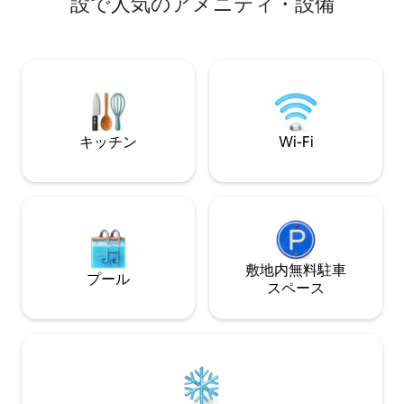
設で人気のアメニティ・設備
り、食事をしたりしてください。 丘の上
構成は次の通りで
の村の頂上にあるこの家からは、海と山
えた広いリビングル
（どちらも45分）の180度パノラマを楽し
電を備えたキッチン1室 浴室の
むことができます。最近改装された家
寝室2部屋、1部屋
で、ダブルベッドルームが3部屋あり、駐
部屋は2段ベッド 
車場は50m、お店/パン屋/タヴェルナは
200mです。
キッチン
Wi-Fi
敷地内無料駐⁠車
プール
ス⁠ペ⁠ー⁠ス