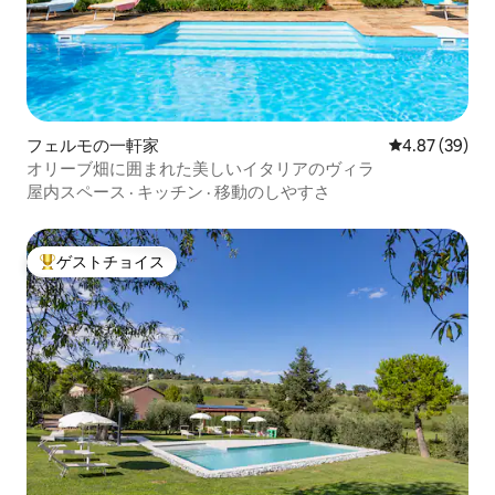
フェルモの一軒家
レビュー39件
4.87 (39)
オリーブ畑に囲まれた美しいイタリアのヴィラ
屋内スペース
·
キッチン
·
移動のしやすさ
ゲストチョイス
大好評のゲストチョイスです。