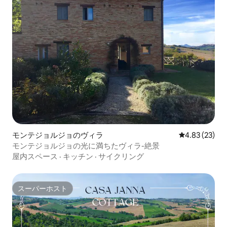
モンテジョルジョのヴィラ
レビュー23件
4.83 (23)
モンテジョルジョの光に満ちたヴィラ-絶景
屋内スペース
·
キッチン
·
サイクリング
スーパーホスト
スーパーホスト