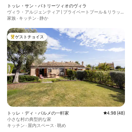
トッレ・サン・パトリーツィオのヴィラ
ヴィラ・アルジェンティア | プライベートプール＆リラック
ス | Wi-Fi
家族
·
キッチン
·
静か
ゲストチョイス
大好評のゲストチョイスです。
トッレ・ディ・パルメの一軒家
レビュー48件
4.98 (48)
小さな村の典型的な家
キッチン
·
屋内スペース
·
眺め