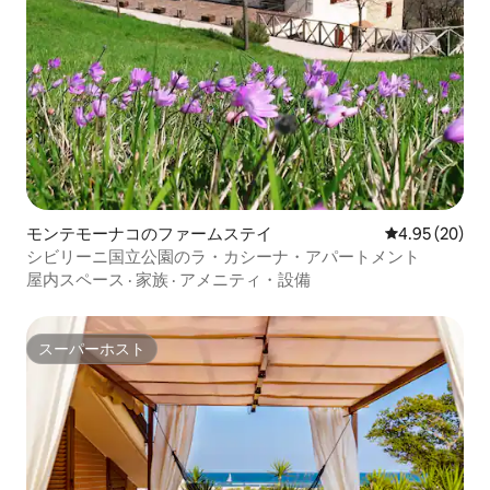
モンテモーナコのファームステイ
レビュー20件
4.95 (20)
シビリーニ国立公園のラ・カシーナ・アパートメント
屋内スペース
·
家族
·
アメニティ・設備
スーパーホスト
スーパーホスト