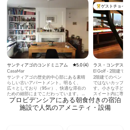
ゲストチョイス
大好評のゲストチ
サンティアゴのコンドミニアム
レビュー4件、5つ星中5.0
5.0 (4)
ラス・コンデスの
CasaMar
El Golf - 2階建
ラマジャグジー
サンティアゴの歴史的中心部にある素晴
2階建てのペント
らしい古いアパートメント。明るく、
ではないカップル
広々としており（95㎡）、快適な滞在の
す。小さな子ども
ための細部にまでこだわっています。 美
スイート内に専用
プロビデンシアにある朝食付きの宿泊
しいラスタリア・ベジャス・アルテス地
が1室あります。
区の中心部に位置し、地下鉄ベジャス・
ベッド2台がある
施設で人気のアメニティ・設備
アルテス駅、フォレスタル公園、サン
り、1階には2つ
タ・ルシアの丘から1ブロックです。 広い
このユニットには
テラス、リビングダイニング、机とピア
ースがあり、プリ
ノ、設備の整ったキッチン、バスルー
ネットが備わって