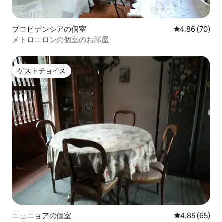
プロビデンシアの個室
レビュー70件
4.86 (70)
メトロコロンの個室のお部屋
ゲストチョイス
ゲストチョイス
ニュニョアの個室
レビュー65件
4.85 (65)