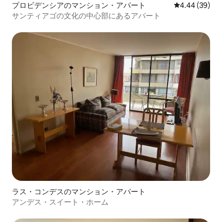
プロビデンシアのマンション・アパート
レビュー39件
4.44 (39)
サンティアゴの文化の中心部にあるアパート
ラス・コンデスのマンション・アパート
アンデス・スイート・ホーム