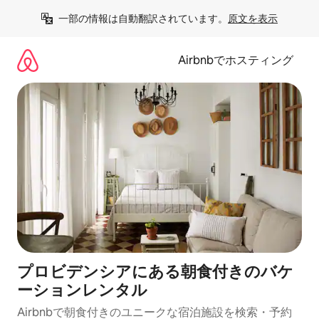
コ
一部の情報は自動翻訳されています。
原文を表示
ン
テ
ン
Airbnbでホスティング
ツ
に
ス
キ
ッ
プ
プロビデンシアにある朝食付きのバケ
ーションレンタル
Airbnbで朝食付きのユニークな宿泊施設を検索・予約