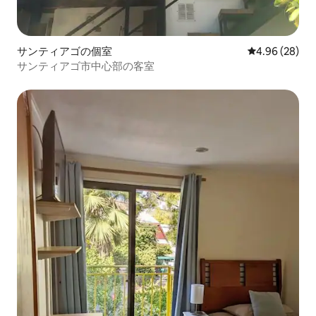
サンティアゴの個室
レビュー28件
4.96 (28)
サンティアゴ市中心部の客室