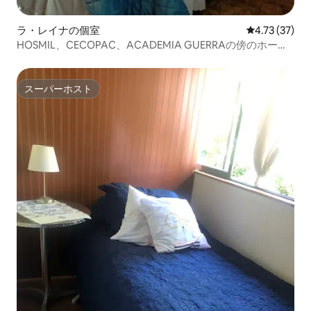
ラ・レイナの個室
レビュー37件
4.73 (37)
HOSMIL、CECOPAC、ACADEMIA GUERRAの傍のホー
ム。
スーパーホスト
スーパーホスト