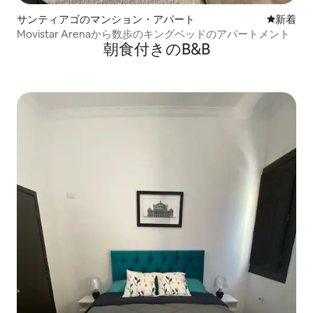
サンティアゴのマンション・アパート
新しい宿
新着
Movistar Arenaから数歩のキングベッドのアパートメント
朝食付きのB&B