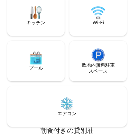
ム、寝室があります。 サンティアゴの中
もオフィスとして
心部にある隠れ家的な場所で、愛情と細
す。7泊以上の場合、L
部へのこだわりが感じられる各スペース
無料のSCL送迎サ
が、快適な滞在を提供します。
けます。
キッチン
Wi-Fi
敷地内無料駐⁠車
プール
ス⁠ペ⁠ー⁠ス
エアコン
朝食付きの貸別荘