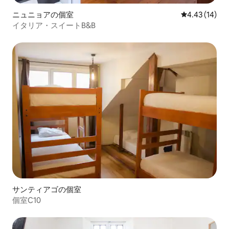
ニュニョアの個室
レビュー14件
4.43 (14)
イタリア・スイートB&B
サンティアゴの個室
個室C10