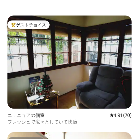
ゲストチョイス
大好評のゲストチョイスです。
ニュニョアの個室
レビュー70件
4.91 (70)
フレッシュで広々としていて快適