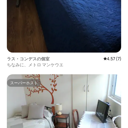
ラス・コンデスの個室
レビュー7件
4.57 (7)
ちなみに、メトロ マンケウエ
スーパーホスト
スーパーホスト