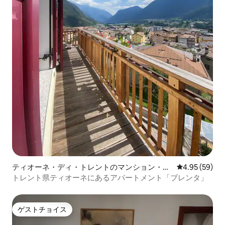
ティオーネ・ディ・トレントのマンション・ア
レビュー59件
4.95 (59)
パート
トレント県ティオーネにあるアパートメント「ブレンタ」
ゲストチョイス
ゲストチョイス