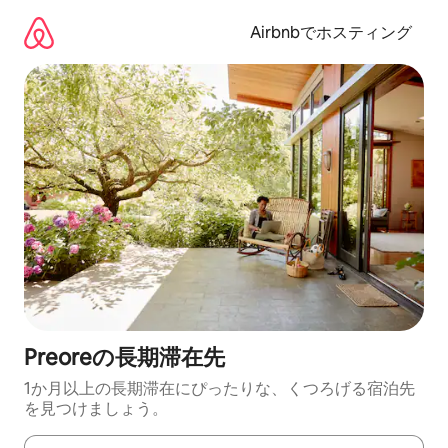
コ
ン
Airbnbでホスティング
テ
ン
ツ
に
ス
キ
ッ
プ
Preoreの長期滞在先
1か月以上の長期滞在にぴったりな、くつろげる宿泊先
を見つけましょう。