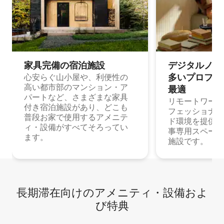
家具完備の宿⁠泊⁠施⁠設
デジタルノマド
多⁠いプ⁠ロ⁠フ⁠ェ⁠
心安らぐ山小屋や、利便性の
高い都市部のマンション・ア
最⁠適
パートなど、さまざまな家具
リモートワーク
付き宿泊施設があり、どこも
フェッショナル
普段お家で使用するアメニテ
ド環境を提供する
ィ・設備がすべてそろってい
事専用スペース
ます。
施設です。
長期滞在向け⁠のア⁠メ⁠ニ⁠テ⁠ィ⁠・設⁠備⁠およ
び特⁠典