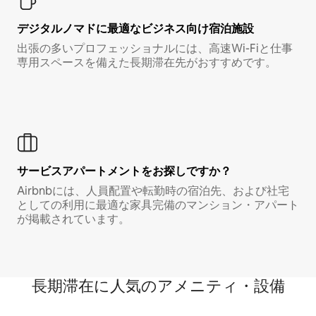
デジタルノマド⁠に最⁠適⁠なビ⁠ジ⁠ネ⁠ス⁠向⁠け宿⁠泊⁠施⁠設
出張の多いプロフェッショナルには、高速Wi-Fiと仕事
専用スペースを備えた長期滞在先がおすすめです。
サービスアパートメントをお探しですか？
Airbnbには、人員配置や転勤時の宿泊先、および社宅
としての利用に最適な家具完備のマンション・アパート
が掲載されています。
長期滞在に人気のアメニティ・設備