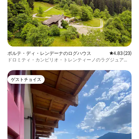
ポルテ・ディ・レンデーナのログハウス
レビュー23件
4.83 (23)
ドロミティ・カンピリオ・トレンティーノのラグジュアリ
ーシャレー
ゲストチョイス
ゲストチョイス