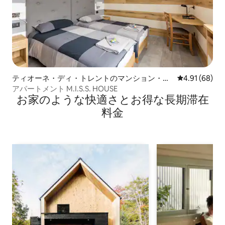
ティオーネ・ディ・トレントのマンション・ア
レビュー68件
4.91 (68)
パート
アパートメント M.I.S.S. HOUSE
お家のような快⁠適⁠さ⁠とお⁠得⁠な長⁠期⁠滞⁠在
料⁠金