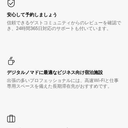
安心して予約しましょう
信頼できるゲストコミュニティからのレビューを確認で
き、24時間365日対応のサポートも付いています。
デジタルノマド⁠に最⁠適⁠なビ⁠ジ⁠ネ⁠ス⁠向⁠け宿⁠泊⁠施⁠設
出張の多いプロフェッショナルには、高速Wi-Fiと仕事
専用スペースを備えた長期滞在先がおすすめです。