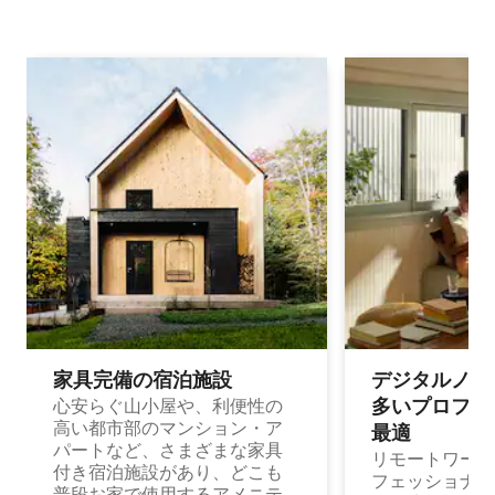
家具完備の宿⁠泊⁠施⁠設
デジタルノマド
多⁠いプ⁠ロ⁠フ⁠ェ⁠
心安らぐ山小屋や、利便性の
高い都市部のマンション・ア
最⁠適
パートなど、さまざまな家具
リモートワーク
付き宿泊施設があり、どこも
フェッショナル
普段お家で使用するアメニテ