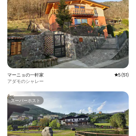
マーニョの一軒家
レビュー5
5 (51)
アダモのシャレー
スーパーホスト
スーパーホスト