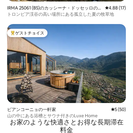
IRMA 25061 (BS)のカッシーナ・ドッセッロの別
レビュー17件
4.88 (17)
荘
トロンピア渓谷の高い場所にある孤立した夏の牧草地
ゲストチョイス
大好評のゲストチョイスです。
ピアンコーニョの一軒家
レビュー5
5 (50)
山の中にある浴槽とサウナ付きのLuxe Home
お家のような快⁠適⁠さ⁠とお⁠得⁠な長⁠期⁠滞⁠在
料⁠金