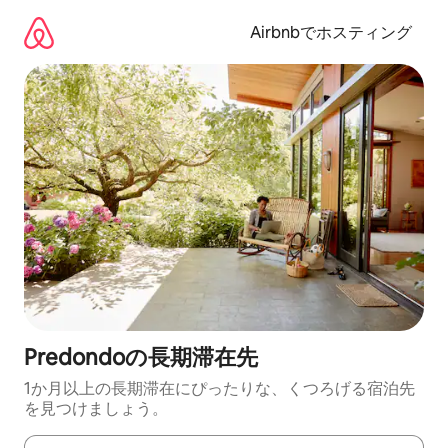
コ
ン
Airbnbでホスティング
テ
ン
ツ
に
ス
キ
ッ
プ
Predondoの長期滞在先
1か月以上の長期滞在にぴったりな、くつろげる宿泊先
を見つけましょう。