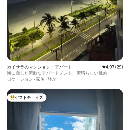
カイサラのマンション・アパート
レビュー29件
4.97 (29)
海に面した素敵なアパートメント、素晴らしい眺め
ロケーション
·
家族
·
静か
ゲストチョイス
大好評のゲストチョイスです。