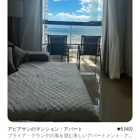
アビアサンのマンション・アパート
レビュー4
5 (40)
プライア・グランデの海を望む美しいアパートメント - ア