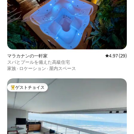
マラカナンの一軒家
レビュー29件
4.97 (29)
スパとプールを備えた高級住宅
家族
·
ロケーション
·
屋内スペース
ゲストチョイス
大好評のゲストチョイスです。