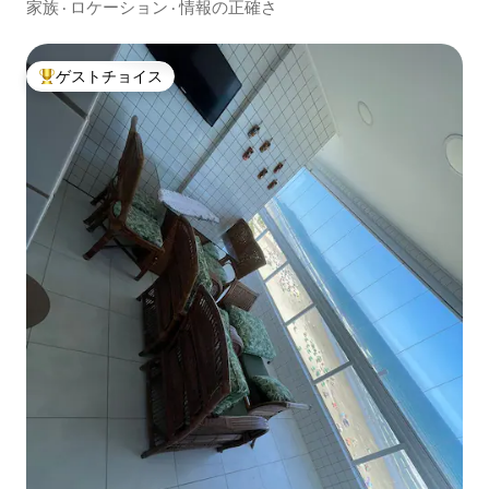
ビアッション
家族
·
ロケーション
·
情報の正確さ
ゲストチョイス
大好評のゲストチョイスです。