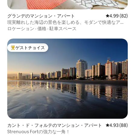
グランデのマンション・アパート
レビュー82件
4.99 (82)
現実離れした海辺の景色を楽しめる、モダンで快適なアパ
ルトマン
ロケーション
·
価格
·
駐車スペース
ゲストチョイス
大好評のゲストチョイスです。
カント・ド・フォルテのマンション・アパート
レビュー88件
4.93 (88)
Strenuous Fortの強力な一角！