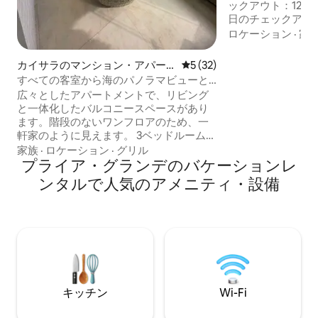
ックアウト：12:0
日のチェックアウトは午
予約の前に、広告
ロケーション
·
家
い。 🌴 プライア・グランデの海岸線全体
を一望できる、こ
カイサラのマンション・アパー
レビュー32件、5つ星中5つ
5 (32)
海を主役に。 絶
ト
すべての客室から海のパノラマビューと
サラの市場のすぐ近く 🚗 駐車ス
海辺
広々としたアパートメントで、リビング
台分 3室のスイー
と一体化したバルコニースペースがあり
ローゼット 🔥バ
ます。階段のないワンフロアのため、一
広いバルコニー 🌐 W
軒家のように見えます。 3ベッドルーム、
ト 🐶 ペットOK（ルールをお読みくださ
1つのスイート、すべてのダブルベッド、
家族
·
ロケーション
·
グリル
い）
補助ベッド、全室エアコン完備 5人掛けソ
プライア・グランデのバケーションレ
ファ1台、シェーズ付き ベッドリネン、バ
ンタルで人気のアメニティ・設備
スタオル、トイレットペーパーなどのア
メニティを提供しています。 Wi-Fi 250メ
ガ 2台分の駐車スペース ファミリーアパ
ートメント ❤ • 最高のロケーション 1台の
テレビ シアタールーム 75インチP 43イン
チテレビ バルコニー 1台テレビ 寝室 43イ
ンチ P 1 ホームシアタールーム
キッチン
Wi-Fi