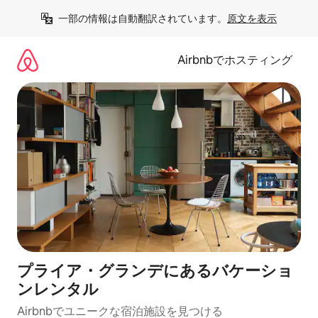
コ
一部の情報は自動翻訳されています。
原文を表示
ン
テ
ン
Airbnbでホスティング
ツ
に
ス
キ
ッ
プ
プライア・グランデにあるバケーショ
ンレンタル
Airbnbでユニークな宿泊施設を見つける