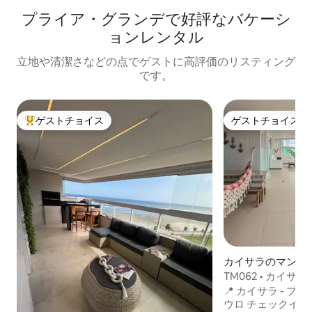
プライア・グランデで好評なバケーシ
ョンレンタル
立地や清潔さなどの点でゲストに高評価のリスティング
です。
ゲストチョイス
ゲストチョイス
大好評のゲストチョイスです。
ゲストチョイス
カイサラのマンシ
ート
TM062 • カイサラ
タンダード • 駐車
📍 カイサラ - 
ウロ チェックイン：14