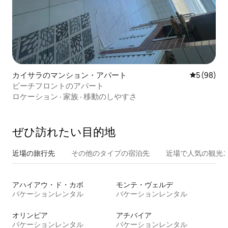
カイサラのマンション・アパート
レビュー9
5 (98)
ビーチフロントのアパート
ロケーション
·
家族
·
移動のしやすさ
ぜひ訪⁠れ⁠た⁠い目⁠的⁠地
近場の旅行先
その他のタ⁠イ⁠プ⁠の宿⁠泊⁠先
近場で人気の観光
アハイアウ・ド・カボ
モンテ・ヴェルデ
バケーションレンタル
バケーションレンタル
オリンピア
アチバイア
バケーションレンタル
バケーションレンタル