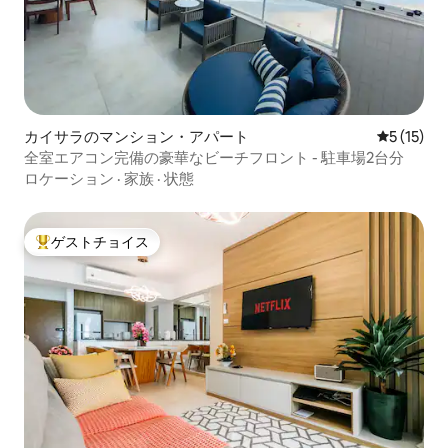
カイサラのマンション・アパート
レビュー1
5 (15)
全室エアコン完備の豪華なビーチフロント - 駐車場2台分
ロケーション
·
家族
·
状態
ゲストチョイス
大好評のゲストチョイスです。