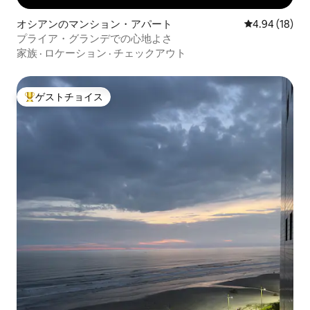
オシアンのマンション・アパート
レビュー18件
4.94 (18)
プライア・グランデでの心地よさ
家族
·
ロケーション
·
チェックアウト
ゲストチョイス
大好評のゲストチョイスです。