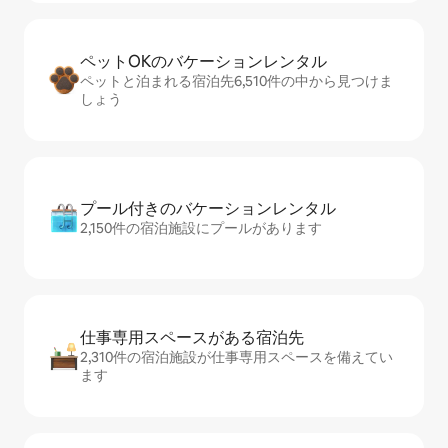
ペットOKのバ⁠ケ⁠ー⁠シ⁠ョ⁠ンレ⁠ン⁠タ⁠ル
ペットと泊まれる宿泊先6,510件の中から見つけま
しょう
プール付きのバ⁠ケ⁠ー⁠シ⁠ョ⁠ンレ⁠ン⁠タ⁠ル
2,150件の宿泊施設にプールがあります
仕事専用ス⁠ペ⁠ー⁠スがあ⁠る宿⁠泊⁠先
2,310件の宿泊施設が仕事専用スペースを備えてい
ます