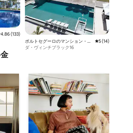
レビュー133件、5つ星中4.86つ星の平均評価
4.86 (133)
ポルトセグーロのマンション・ア
レビュー14件、5
5 (14)
パート
ダ・ヴィンチブラック16
⁠金