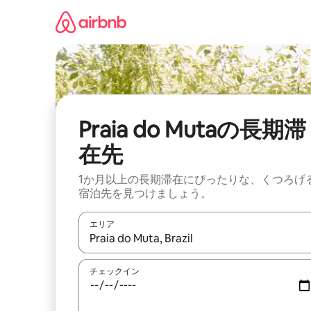
コ
ン
テ
ン
ツ
に
ス
キ
ッ
Praia do Mutaの長期滞
プ
在先
1か月以上の長期滞在にぴったりな、くつろげ
宿泊先を見つけましょう。
エリア
検索結果が表示されたら、上下の矢印キーを使っ
チェックイン