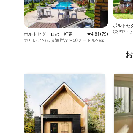
ポルトセ
CSP17：
ポルトセグーロの一軒家
レビュー79件、5つ星中
4.81 (79)
ムの家
ガリレアのムタ海岸から50メートルの家
お