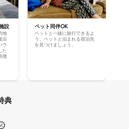
施⁠設
ペット同⁠伴OK
的地
ペットと一緒に旅行できるよ
崖沿
う、ペットと泊まれる宿泊先
ハウ
を見つけましょう。
した
特徴
特⁠典