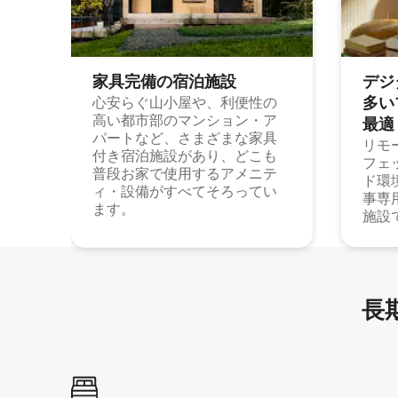
家具完備の宿⁠泊⁠施⁠設
デジ
多⁠いプ
心安らぐ山小屋や、利便性の
高い都市部のマンション・ア
最⁠適
パートなど、さまざまな家具
リモ
付き宿泊施設があり、どこも
フェ
普段お家で使用するアメニテ
ド環
ィ・設備がすべてそろってい
事専
ます。
施設
長期