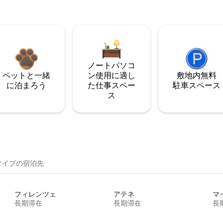
ノートパソコ
ペットと一緒
ン使用に適し
敷地内無料
に泊まろう
た仕事スペー
駐⁠車ス⁠ペ⁠ー⁠ス
ス
イ⁠プ⁠の宿⁠泊⁠先
フィレンツェ
アテネ
マ
長期滞在
長期滞在
長