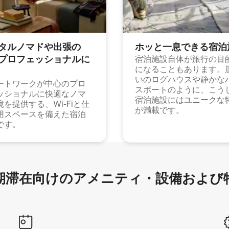
タルノマドや出⁠張⁠の
ホッと一⁠息⁠で⁠き⁠る宿⁠泊
⁠ロ⁠フ⁠ェ⁠ッ⁠シ⁠ョ⁠ナ⁠ル⁠に
宿泊施設自体が旅行の目
になることもあります。
いのログハウスや静かな
ートワークが中心のプロ
スボートのように、こう
ッショナルに快適なノマ
宿泊施設にはユニークな
境を提供する、Wi-Fiと仕
が満載です。
用スペースを備えた宿泊
です。
滞在向け⁠のア⁠メ⁠ニ⁠テ⁠ィ⁠・設⁠備⁠および