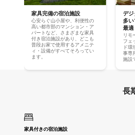
家具完備の宿⁠泊⁠施⁠設
デジ
多⁠いプ
心安らぐ山小屋や、利便性の
高い都市部のマンション・ア
最⁠適
パートなど、さまざまな家具
リモ
付き宿泊施設があり、どこも
フェ
普段お家で使用するアメニテ
ド環
ィ・設備がすべてそろってい
事専
ます。
施設
長期
家具付き⁠の宿⁠泊⁠施⁠設