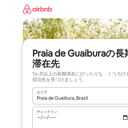
コ
ン
テ
ン
ツ
に
ス
キ
ッ
Praia de Guaiburaの
プ
滞在先
1か月以上の長期滞在にぴったりな、くつろげ
宿泊先を見つけましょう。
エリア
検索結果が表示されたら、上下の矢印キーを使っ
チェックイン