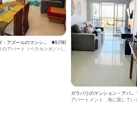
ダ・アズールのマンショ
レビュー19件、5つ星中5つ星の平均評価
5 (19)
ート
リのアパート（ペラカンガ／バ
）
ガラパリのマンション・アパ
ート
アパートメント 海に面している
Guarapari-Brasil