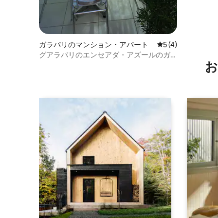
ガラパリのマンション・アパート
レビュー4件、5
5 (4)
グアラパリのエンセアダ・アズールのガ
お
ーデンエリアの海辺