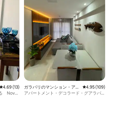
レビュー13件、5つ星中4.69つ星の平均評価
4.69 (13)
ガラパリのマンション・アパ
レビュー109件、5つ星
4.95 (109)
ート
 Nova
アパートメント・デコラード・グアラパ
リ - バクティアビーチ