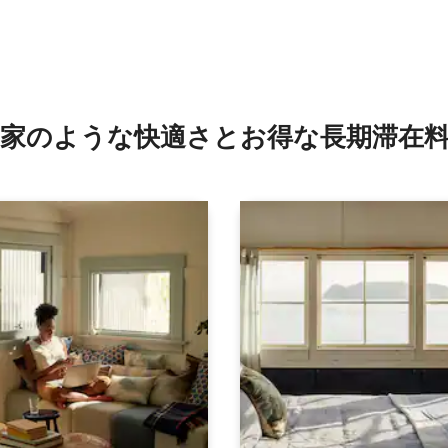
つ星中5つ星の平均評価
家のような快⁠適⁠さ⁠とお⁠得⁠な長⁠期⁠滞⁠在料