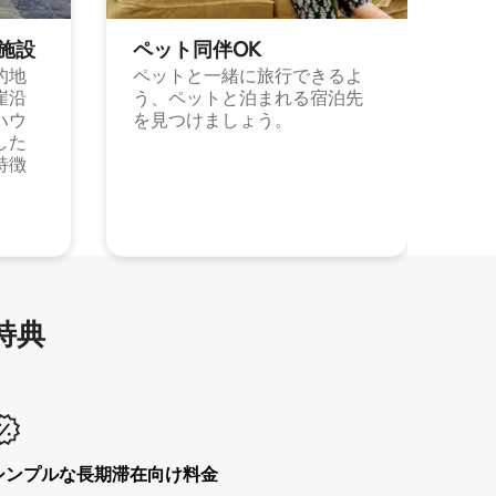
施⁠設
ペット同⁠伴OK
的地
ペットと一緒に旅行できるよ
崖沿
う、ペットと泊まれる宿泊先
ハウ
を見つけましょう。
した
特徴
特⁠典
シンプルな長期滞在向け料金