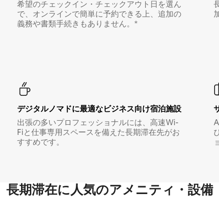
希望のチェックイン・チェックアウト日を選ん
で、オンラインで簡単に予約できる上、追加の
義務や書類手続きもありません。*
デジタルノマド⁠に最⁠適⁠なビ⁠ジ⁠ネ⁠ス⁠向⁠け宿⁠泊⁠施⁠設
出張の多いプロフェッショナルには、高速Wi-
Fiと仕事専用スペースを備えた長期滞在先がお
すすめです。
長期滞在に人気のアメニティ・設備