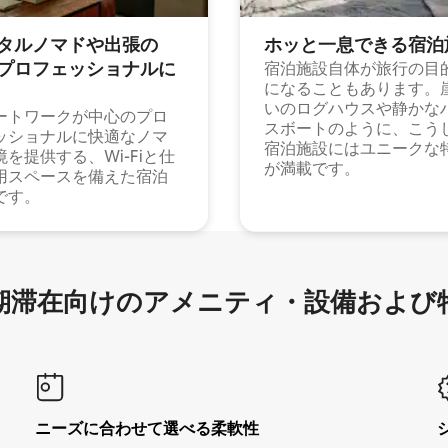
タルノマドや出⁠張⁠の
ホッと一⁠息⁠で⁠き⁠る宿⁠泊
⁠ロ⁠フ⁠ェ⁠ッ⁠シ⁠ョ⁠ナ⁠ル⁠に
宿泊施設自体が旅行の目
になることもあります。
いのログハウスや静かな
ートワークが中心のプロ
スボートのように、こう
ッショナルに快適なノマ
宿泊施設にはユニークな
境を提供する、Wi-Fiと仕
が満載です。
用スペースを備えた宿泊
です。
滞在向け⁠のア⁠メ⁠ニ⁠テ⁠ィ⁠・設⁠備⁠および
ニーズに合わせて選べる柔軟性