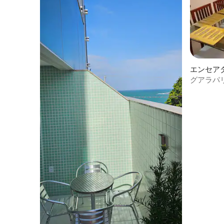
エンセア
ン・アパ
グアラパ
クティア