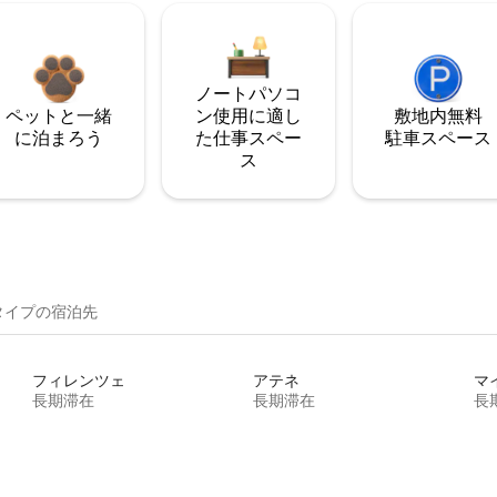
ノートパソコ
ペットと一緒
ン使用に適し
敷地内無料
に泊まろう
た仕事スペー
駐⁠車ス⁠ペ⁠ー⁠ス
ス
イ⁠プ⁠の宿⁠泊⁠先
フィレンツェ
アテネ
マ
長期滞在
長期滞在
長