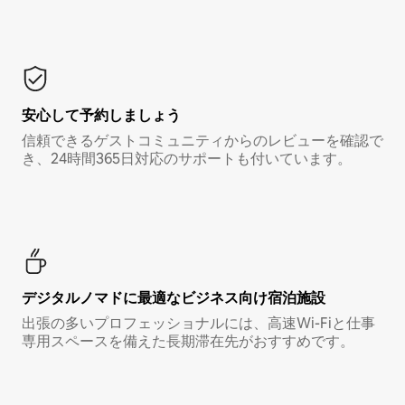
安心して予約しましょう
信頼できるゲストコミュニティからのレビューを確認で
き、24時間365日対応のサポートも付いています。
デジタルノマド⁠に最⁠適⁠なビ⁠ジ⁠ネ⁠ス⁠向⁠け宿⁠泊⁠施⁠設
出張の多いプロフェッショナルには、高速Wi-Fiと仕事
専用スペースを備えた長期滞在先がおすすめです。