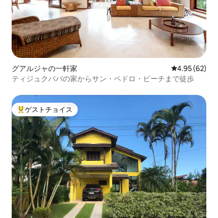
グアルジャの一軒家
レビュー62件
4.95 (62)
ティジュクパバの家からサン・ペドロ・ビーチまで徒歩
ゲストチョイス
大好評のゲストチョイスです。