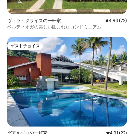
ヴィラ・クライスの一軒家
レビュー72件
4.94 (72)
ベルティオガの美しい囲まれたコンドミニアム
ゲストチョイス
ゲストチョイス
グアルジャの一軒家
レビュー22件
4.91 (22)