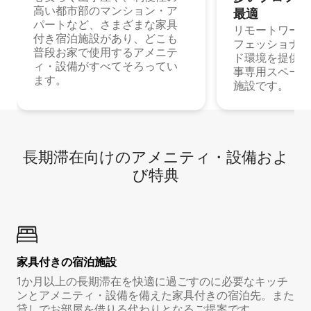
高い都市部のマンション・ア
最⁠適
パートなど、さまざまな家具
リモートワーク
付き宿泊施設があり、どこも
フェッショナル
普段お家で使用するアメニテ
ド環境を提供する
ィ・設備がすべてそろってい
事専用スペース
ます。
施設です。
長期滞在向け⁠のア⁠メ⁠ニ⁠テ⁠ィ⁠・設⁠備⁠およ
び特⁠典
家具付き⁠の宿⁠泊⁠施⁠設
1か月以上の長期滞在を快適に過ごすのに必要なキッチ
ンとアメニティ・設備を備えた家具付きの宿泊先。また
貸しでお部屋を借りる代わりとなるご提案です。