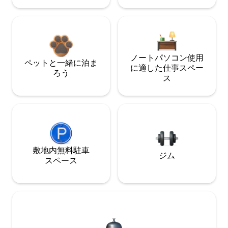
ノートパソコン使用
ペットと一緒に泊ま
に適した仕事スペー
ろう
ス
敷地内無料駐⁠車
ジム
ス⁠ペ⁠ー⁠ス