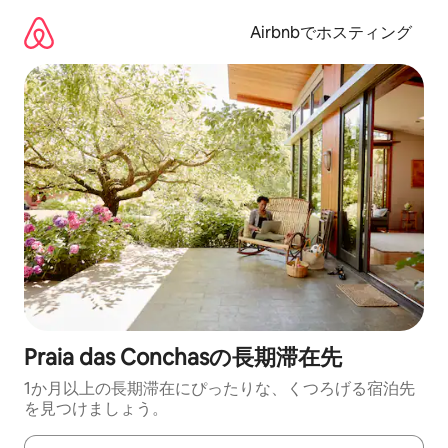
コ
ン
Airbnbでホスティング
テ
ン
ツ
に
ス
キ
ッ
プ
Praia das Conchasの長期滞在先
1か月以上の長期滞在にぴったりな、くつろげる宿泊先
を見つけましょう。