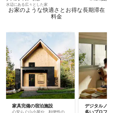
水辺にある広々とした家
お家のような快⁠適⁠さ⁠とお⁠得⁠な長⁠期⁠滞⁠在
料⁠金
家具完備の宿⁠泊⁠施⁠設
デジタルノマド
多⁠いプ⁠ロ⁠フ⁠ェ⁠
心安らぐ山小屋や、利便性の