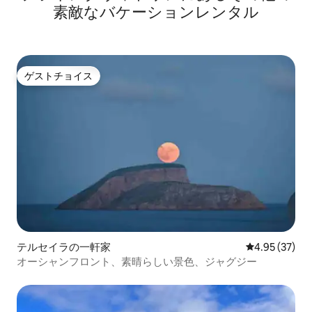
素敵なバケーションレンタル
ゲストチョイス
ゲストチョイス
テルセイラの一軒家
レビュー37件
4.95 (37)
オーシャンフロント、素晴らしい景色、ジャグジー