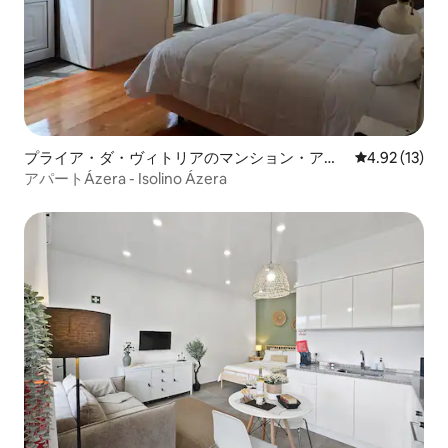
プライア・ダ・ヴィトリアのマンション・アパ
レビュー13件
4.92 (13)
ート
アパートÁzera - Isolino Ázera