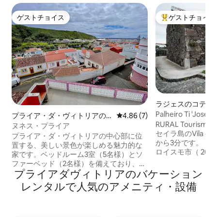
ゲストチョイス
ゲストチョイス
ゲストチョイス
大好評のゲストチ
ラジェスのコテー
Palheiro Ti 'José 
プライア・ダ・ヴィトリアの
レビュー7件、5つ星中4.86
4.86 (7)
RURAL Tourism - Ge
一軒家
ヌネス・プライア
セイラ島のVila da
プライア・ダ・ヴィトリアの中心部に位
から3分です。 こ
置する、美しい景色が楽しめる魅力的な
ロイスモ市（ 20
家です。ベッドルーム3室（5名様）とソ
ア・ダ・ビトリア市
ファーベッド（2名様）を備えており、最
諸島最大のビーチ
プライアダヴィトリアのバケーション
大9名様まで宿泊可能です（要リクエス
知ることができま
ト）。薄型テレビとケーブルチャンネル
レンタルで人気のアメニティ・設備
たちのお客様は家
を備えたリビングルーム、設備の整った
リアを使用するこ
キッチンを完備しています。ランドリー
は、家族や友達グ
ルームがあり、洗濯機と乾燥機が設置さ
ない休暇に必要な