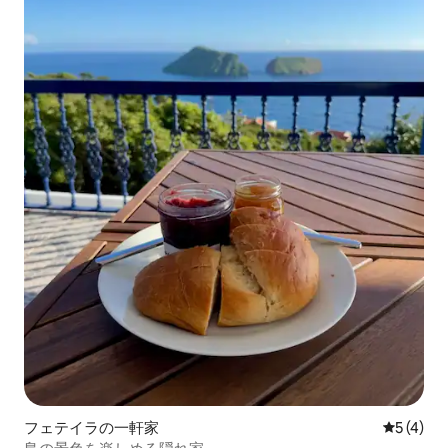
フェテイラの一軒家
レビュー
5 (4)