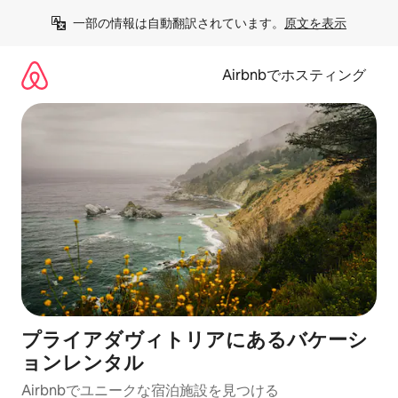
コ
一部の情報は自動翻訳されています。
原文を表示
ン
テ
ン
Airbnbでホスティング
ツ
に
ス
キ
ッ
プ
プライアダヴィトリアにあるバケーシ
ョンレンタル
Airbnbでユニークな宿泊施設を見つける