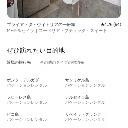
プライア・ダ・ヴィトリアの一軒家
レビュー54件
4.76 (54)
MFテルセイラ｜スーペリア・ブティック・スイート
ぜひ訪⁠れ⁠た⁠い目⁠的⁠地
近場の旅行先
その他のタ⁠イ⁠プ⁠の宿⁠泊⁠先
ポンタ・デルガダ
サンミゲル島
バケーションレンタル
バケーションレンタル
フローレス島
テルセイラ島
バケーションレンタル
バケーションレンタル
ピコ島
リベイラ・グランデ
バケーションレンタル
バケーションレンタル