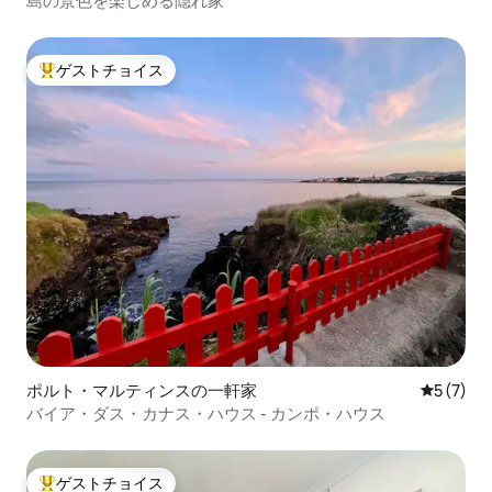
島の景色を楽しめる隠れ家
ゲストチョイス
大好評のゲストチョイスです。
ポルト・マルティンスの一軒家
レビュー
5 (7)
バイア・ダス・カナス・ハウス - カンポ・ハウス
ゲストチョイス