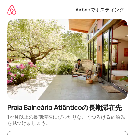
コ
ン
Airbnbでホスティング
テ
ン
ツ
に
ス
キ
ッ
プ
Praia Balneário Atlânticoの長期滞在先
1か月以上の長期滞在にぴったりな、くつろげる宿泊先
を見つけましょう。