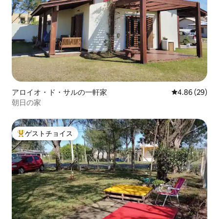
アロイオ・ド・サルの一軒家
レビュー29件
4.86 (29)
朝日の家
ゲストチョイス
大好評のゲストチョイスです。