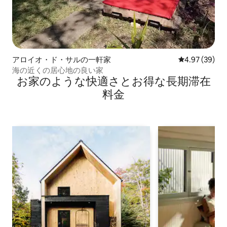
アロイオ・ド・サルの一軒家
レビュー39件
4.97 (39)
海の近くの居心地の良い家
お家のような快⁠適⁠さ⁠とお⁠得⁠な長⁠期⁠滞⁠在
料⁠金