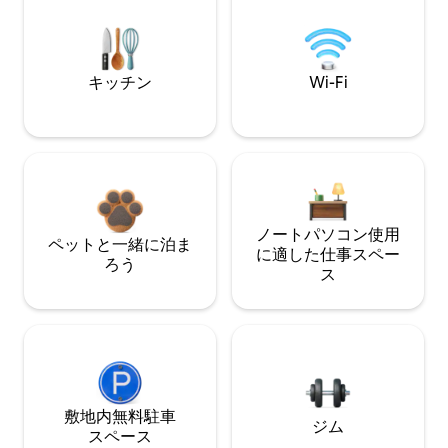
キッチン
Wi-Fi
ノートパソコン使用
ペットと一緒に泊ま
に適した仕事スペー
ろう
ス
敷地内無料駐⁠車
ジム
ス⁠ペ⁠ー⁠ス