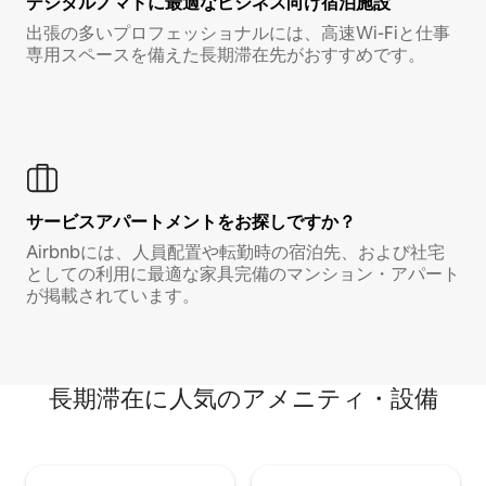
デジタルノマド⁠に最⁠適⁠なビ⁠ジ⁠ネ⁠ス⁠向⁠け宿⁠泊⁠施⁠設
出張の多いプロフェッショナルには、高速Wi-Fiと仕事
専用スペースを備えた長期滞在先がおすすめです。
サービスアパートメントをお探しですか？
Airbnbには、人員配置や転勤時の宿泊先、および社宅
としての利用に最適な家具完備のマンション・アパート
が掲載されています。
長期滞在に人気のアメニティ・設備