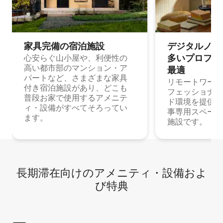
家具完備の宿⁠泊⁠施⁠設
デジタルノマド
多⁠いプ⁠ロ⁠フ⁠ェ⁠
心安らぐ山小屋や、利便性の
高い都市部のマンション・ア
最⁠適
パートなど、さまざまな家具
リモートワーク
付き宿泊施設があり、どこも
フェッショナル
普段お家で使用するアメニテ
ド環境を提供する
ィ・設備がすべてそろってい
事専用スペース
ます。
施設です。
長期滞在向け⁠のア⁠メ⁠ニ⁠テ⁠ィ⁠・設⁠備⁠およ
び特⁠典