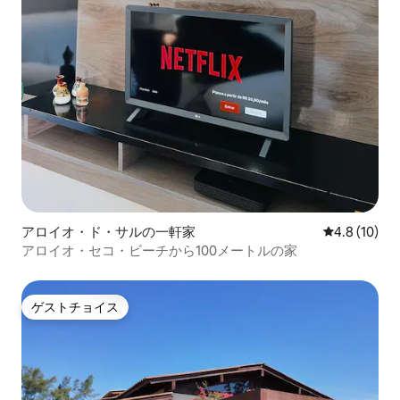
アロイオ・ド・サルの一軒家
レビュー10
4.8 (10)
アロイオ・セコ・ビーチから100メートルの家
ゲストチョイス
ゲストチョイス