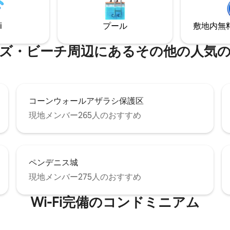
。ヴィーガンハウス、エコクリーニ
き、プライベートガーデンでリ
朝食にはシリアル、お茶、コーヒ
してくつろぐことができます...
i
プール
敷地内無料駐
由来のミルクをお選びいただけ
ましょう。現実の生活を忘れて
さな冷蔵庫と飲料作りの設備が
る場所です！
。電子レンジ。無料駐車場。
ーチ⁠周⁠辺⁠に⁠あ⁠るそ⁠の⁠他⁠の人⁠気⁠の観
コーンウォールアザラシ保護区
現地メンバー265人のおすすめ
ペンデニス城
現地メンバー275人のおすすめ
Wi-Fi完備のコンドミニアム