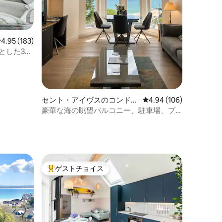
レビュー183件、5つ星中4.95つ星の平均評価
4.95 (183)
とした3ベ
セント・アイヴスのコンドミ
レビュー106件、5つ星
4.94 (106)
ニアム
豪華な海の眺望バルコニー、駐車場、プ
ール、スパ、ジム
ゲストチョイス
大好評のゲストチョイスです。