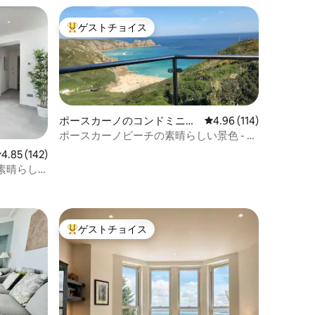
ゲストチョイス
大好評のゲストチョイスです。
ポースカーノのコンドミニア
レビュー114件、5つ星
4.96 (114)
ム
ポースカーノビーチの素晴らしい景色 - 6
名様用
レビュー142件、5つ星中4.85つ星の平均評価
4.85 (142)
素晴らし
ゲストチョイス
大好評のゲストチョイスです。