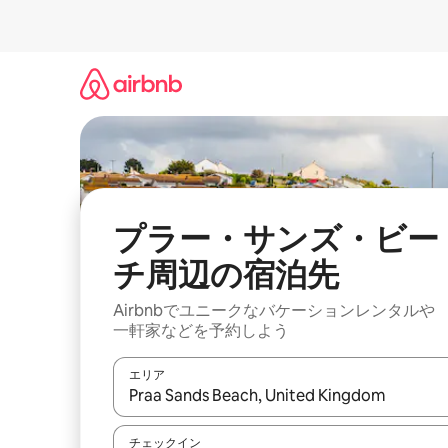
コ
ン
テ
ン
ツ
に
ス
キ
ッ
プ
プラー・サンズ・ビー
チ⁠周⁠辺⁠の宿⁠泊⁠先
Airbnbでユニークなバ⁠ケ⁠ー⁠シ⁠ョ⁠ンレ⁠ン⁠タ⁠ルや
一⁠軒⁠家な⁠ど⁠を予⁠約⁠し⁠よ⁠う
エリア
検索結果が表示されたら、上下の矢印キーを使っ
チェックイン