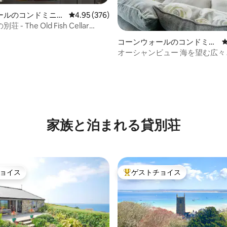
ールのコンドミニア
レビュー376件、5つ星中4.95つ星の平均評価
4.95 (376)
- The Old Fish Cellar
4.94つ星の平均評価
le
コーンウォールのコンドミニ
アム
オーシャンビュー 海を望む広々
ッドルーム
家族と泊まれる貸別荘
ョイス
ゲストチョイス
ョイス
大好評のゲストチョイスです。