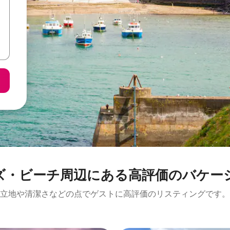
チ⁠周⁠辺⁠に⁠あ⁠る高⁠評⁠価⁠のバ⁠ケ⁠ー⁠シ⁠
立地や清潔さなどの点でゲストに高評価のリスティングです。