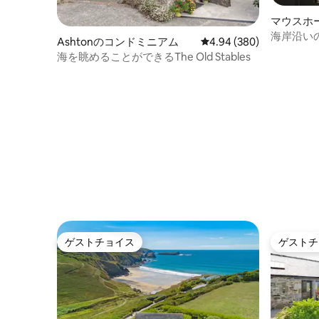
マウスホ
ム
海岸沿いの別荘 
Ashtonのコンドミニアム
レビュー380件、5つ星中
4.94 (380)
Mouseho
海を眺めることができるThe Old Stables
ゲストチョイス
ゲストチ
ゲストチョイス
ゲストチ