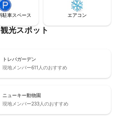
向こうにセントアイブスがあり、コーン
ラックス
ウォールの田舎の中心部で平和と静けさ
夕日を眺め
を楽しめます。
⁠車ス⁠ペ⁠ー⁠ス
エアコン
くつろげ
⁠光⁠ス⁠ポ⁠ッ⁠ト
トレバガーデン
現地メンバー611人のおすすめ
ニューキー動物園
現地メンバー233人のおすすめ