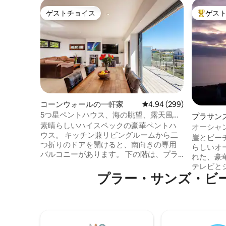
ゲストチョイス
ゲス
ゲストチョイス
大好評の
コーンウォールの一軒家
レビュー299件、5つ星中
4.94 (299)
5つ星ペントハウス、海の眺望、露天風
プラサン
呂・ジャグジー、庭、Wi-Fi
素晴らしいハイスペックの豪華ペントハ
オーシャ
ウス。 キッチン兼リビングルームから二
ベートア
崖とビー
つ折りのドアを開けると、南向きの専用
らしいオ
バルコニーがあります。 下の階は、プラ
れた、豪
イベートガーデンにつながる階段のある
テレビと
デッキに面しています。 モダンで設備の
プラー・サンズ・ビーチ⁠周⁠辺
す。 メ
整ったキッチンと、薪ストーブのあるリ
の入り口
ビングルーム。 ベッドルーム3室：キング
て設定す
サイズのマスターベッドルーム、ウォー
つのシン
クインクローゼット、ダブルベッドルー
ます。 
ム、シャワー付きの小さなダブルベッド
名様のオ