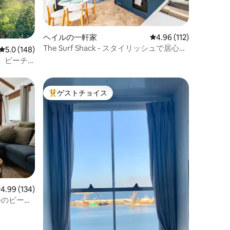
ヘイルの一軒家
レビュー112件、5つ星
4.96 (112)
The Surf Shack - スタイリッシュで居心地
レビュー148件、5つ星中5.0つ星の平均評価
5.0 (148)
が良い
、ビーチ
ゲストチョイス
大好評のゲストチョイスです。
レビュー134件、5つ星中4.99つ星の平均評価
4.99 (134)
つのビーチ