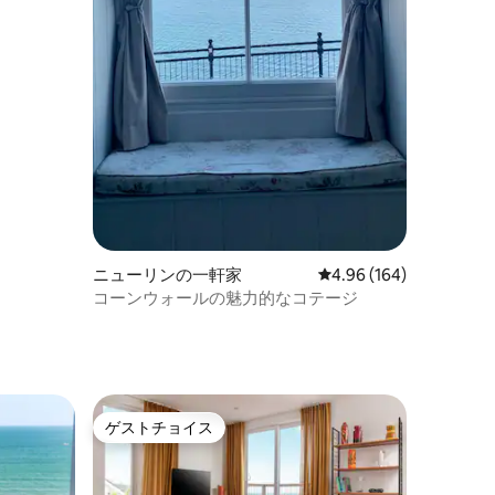
ニューリンの一軒家
レビュー164件、5つ星
4.96 (164)
コーンウォールの魅力的なコテージ
ト
ゲストチョイス
ゲストチョイス