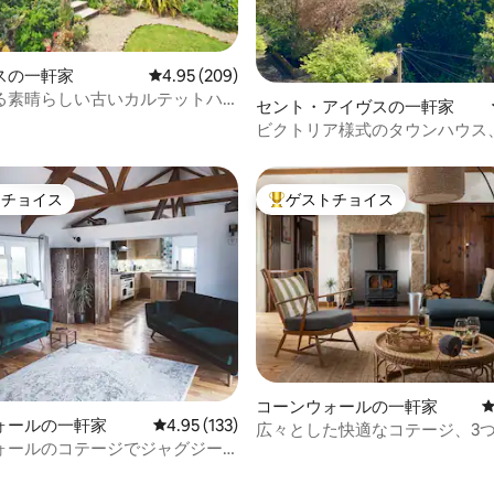
スの一軒家
レビュー209件、5つ星中4.95つ星の平均評価
4.95 (209)
中4.88つ星の平均評価
る素晴らしい古いカルテットハ
セント・アイヴスの一軒家
ビクトリア様式のタウンハウス
まで2分、EV、駐車場
トチョイス
ゲストチョイス
ゲストチョイスです。
大好評のゲストチョイスです。
中4.99つ星の平均評価
コーンウォールの一軒家
ォールの一軒家
レビュー133件、5つ星中4.95つ星の平均評価
4.95 (133)
広々とした快適なコテージ、3
ォールのコテージでジャグジー
まで徒歩圏内
れ家的な宿泊先