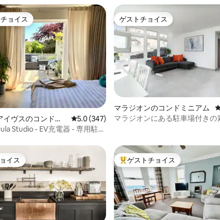
トチョイス
ゲストチョイス
ゲストチョイスです。
ゲストチョイス
中4.96つ星の平均評価
マラジオンのコンドミニアム
マラジオンにある駐車場付きの
アイヴスのコンドミ
レビュー347件、5つ星中5.0つ星の平均評価
5.0 (347)
い1ベッドアパート
Oula Studio - EV充電器 - 専用駐車
ョイス
ゲストチョイス
ョイス
大好評のゲストチョイスです。