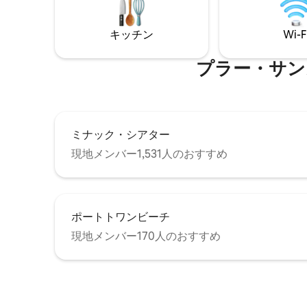
ルーム。 ウォークインレインフォレスト
Wi-Fi
シャワー付きの豪華なバスルーム。 ジャ
ング。 
グジー（料金はメッセージでお問い合わ
キッチン
Wi-F
ー、植物
せください）、超高速ファイバー。 駐車
ます。小
場、バーベキュー、犬同伴OK
あります
プラー・サンズ・ビ
ミナック・シアター
現地メンバー1,531人のおすすめ
ポートトワンビーチ
現地メンバー170人のおすすめ