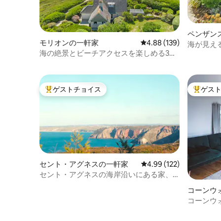
ペンザン
モリオンの一軒家
レビュー139件、5つ星
4.88 (139)
海が見え
海の絶景とビーチアクセスを楽しめる3ベ
ウス
ッドハウス
ゲストチョイス
ゲス
大好評のゲストチョイスです。
大好評の
セント・アグネスの一軒家
レビュー122件、5つ星
4.99 (122)
セント・アグネスの海岸沿いにある家、
露天風呂・ジャグジー、ビーチとパブの
コーンウ
近く
コーンウ
付きの隠