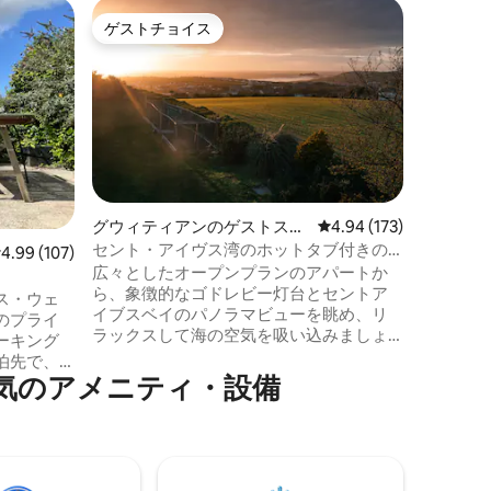
ペンリン
ゲストチョイス
ゲス
ゲストチョイス
大好評
新しいパ
パート（
ファルマ
史的な町
石のよう
在をお楽
ら息をの
しみいた
華なバス
の宿泊先
グウィティアンのゲストスイ
レビュー173件、5つ星
4.94 (173)
が充実し
ート
セント・アイヴス湾のホットタブ付きの
レビュー107件、5つ星中4.99つ星の平均評価
4.99 (107)
ッシュな
広々としたオーシャンビューのアパート
広々としたオープンプランのアパートか
かでゆっ
ら、象徴的なゴドレビー灯台とセントア
キスペー
ス・ウェ
イブスベイのパノラマビューを眺め、リ
族、そし
のプライ
ラックスして海の空気を吸い込みましょ
す。
ーキング
う。 夏には、バルコニーで海に沈む夕日
泊先で、
を眺めながらスパークリングワインを楽
のア⁠メ⁠ニ⁠テ⁠ィ⁠・⁠設⁠備
を少し下
しみましょう。冬には、ゴドレビー島に
打ち寄せる波を眺めに来てください。 海
サーフボ
岸沿いに位置する、指定された優れた自
めの屋外
然美のエリアにあり、グウィシアンサー
屋内シャ
フビーチからわずか0.5マイルです。 湾の