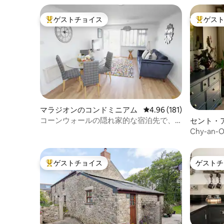
ゲストチョイス
ゲス
大好評のゲストチョイスです。
大好評の
マラジオンのコンドミニアム
レビュー181件、5つ星
4.96 (181)
コーンウォールの隠れ家的な宿泊先で、
セント・
ビーチからわずか数分です。
ニアム
Chy-an-
場
ゲストチョイス
ゲストチ
大好評のゲストチョイスです。
ゲストチ