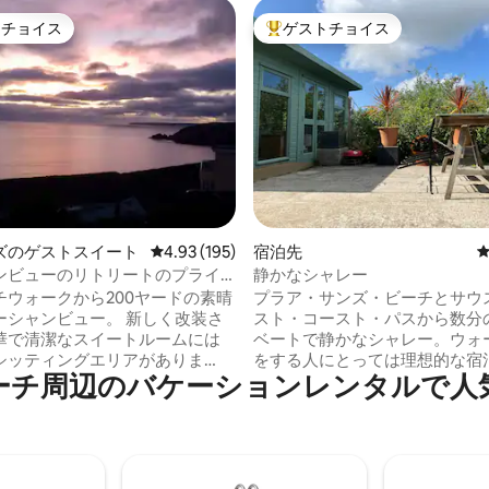
トチョイス
ゲストチョイス
ゲストチョイスです。
大好評のゲストチョイスです。
4.94つ星の平均評価
ズのゲストスイート
レビュー195件、5つ星中4.93つ星の平均評価
4.93 (195)
宿泊先
ンビューのリトリートのプライ
静かなシャレー
ネックス
チウォークから200ヤードの素晴
プラア・サンズ・ビーチとサウ
ーシャンビュー。 新しく改装さ
スト・コースト・パスから数分
華で清潔なスイートルームには
ベートで静かなシャレー。ウォ
シッティングエリアがありま
をする人にとっては理想的な宿
⁠のバ⁠ケ⁠ー⁠シ⁠ョ⁠ン⁠レ⁠ン⁠タ⁠ル⁠で人⁠気⁠
インハウスに隣接していて、専用
ビーチが好きな人にとっては丘
があります。 キングベッドとし
ってすぐのところにあります。 観光やサ
ることも、リクエストに応じて2
ーフィンに最適な宿泊先です。
グルベッドに分けることもでき
ードやウェットスーツを洗うた
おひとりで旅行されない場合は、2
シャワーと、体を温めるための
プションを選択してください。
ワーがあります。 バーベキューが利用で