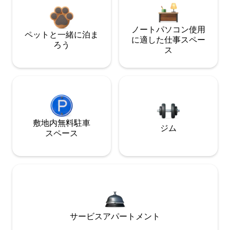
ノートパソコン使用
ペットと一緒に泊ま
に適した仕事スペー
ろう
ス
敷地内無料駐⁠車
ジム
ス⁠ペ⁠ー⁠ス
サービスアパートメント