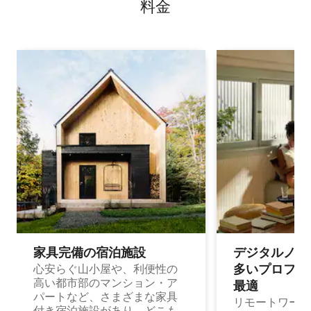
料⁠金
家具完備の宿⁠泊⁠施⁠設
デジタルノマド
多⁠いプ⁠ロ⁠フ⁠ェ⁠
心安らぐ山小屋や、利便性の
高い都市部のマンション・ア
最⁠適
パートなど、さまざまな家具
リモートワーク
付き宿泊施設があり、どこも