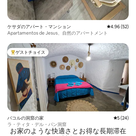
ケサダのアパート・マンション
レビュー52件
4.96 (52)
Apartamentos de Jesus、自然のアパートメント
ゲストチョイス
大好評のゲストチョイスです。
バコルの洞窟の家
レビュー2
5 (24)
ラ・ティタ・デル・パン洞窟
お家のような快⁠適⁠さ⁠とお⁠得⁠な長⁠期⁠滞⁠在