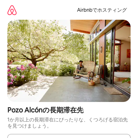
コ
ン
Airbnbでホスティング
テ
ン
ツ
に
ス
キ
ッ
プ
Pozo Alcónの長期滞在先
1か月以上の長期滞在にぴったりな、くつろげる宿泊先
を見つけましょう。