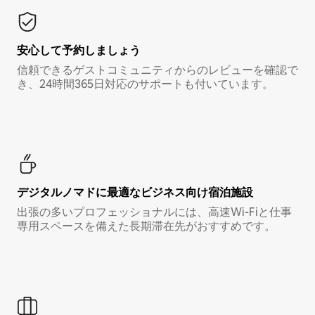
安心して予約しましょう
信頼できるゲストコミュニティからのレビューを確認で
き、24時間365日対応のサポートも付いています。
デジタルノマド⁠に最⁠適⁠なビ⁠ジ⁠ネ⁠ス⁠向⁠け宿⁠泊⁠施⁠設
出張の多いプロフェッショナルには、高速Wi-Fiと仕事
専用スペースを備えた長期滞在先がおすすめです。