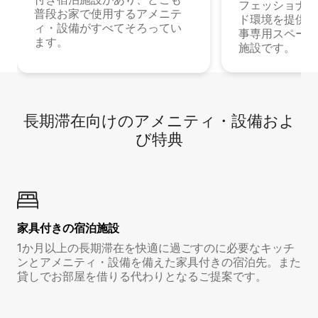
フェッショナル
普段お家で使用するアメニテ
ド環境を提供する
ィ・設備がすべてそろってい
事専用スペース
ます。
施設です。
長期滞在向け⁠のア⁠メ⁠ニ⁠テ⁠ィ⁠・設⁠備⁠およ
び特⁠典
家具付き⁠の宿⁠泊⁠施⁠設
1か月以上の長期滞在を快適に過ごすのに必要なキッチ
ンとアメニティ・設備を備えた家具付きの宿泊先。また
貸しでお部屋を借りる代わりとなるご提案です。