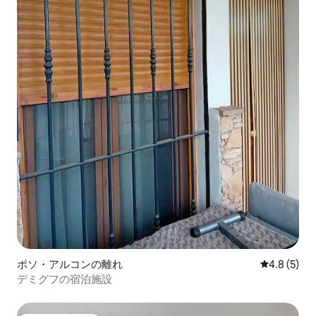
ポソ・アルコンの離れ
レビュー5
4.8 (5)
デミグフの宿泊施設