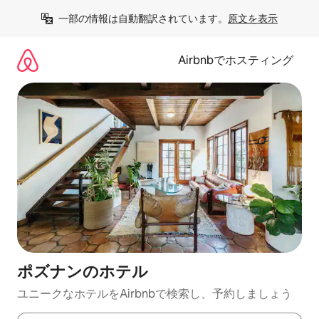
コ
一部の情報は自動翻訳されています。
原文を表示
ン
テ
ン
Airbnbでホスティング
ツ
に
ス
キ
ッ
プ
ポズナンのホ⁠テ⁠ル
ユニークなホ⁠テ⁠ル⁠をAirbnb⁠で検⁠索⁠し⁠、予⁠約し⁠ま⁠し⁠ょ⁠う