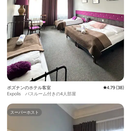
ポズナンのホテル客室
レビュー38件
4.79 (38)
Expolis バスルーム付きの4人部屋
スーパーホスト
スーパーホスト