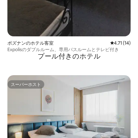
ポズナンのホテル客室
レビュー14件
4.71 (14)
Expolisのダブルルーム、専用バスルームとテレビ付き
プール付きのホ⁠テ⁠ル
スーパーホスト
スーパーホスト