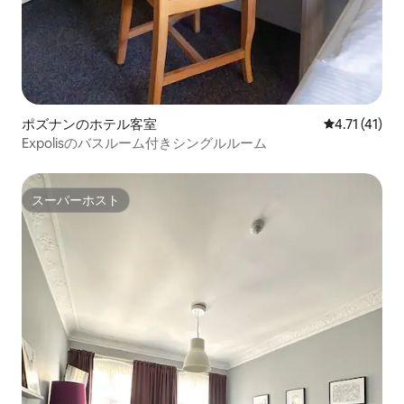
ポズナンのホテル客室
レビュー41件
4.71 (41)
Expolisのバスルーム付きシングルルーム
スーパーホスト
スーパーホスト