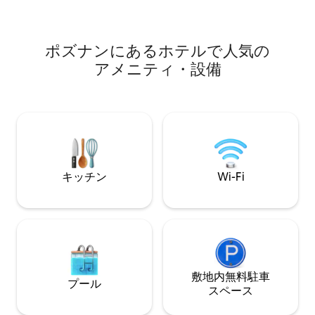
ます。
は、施設から10キロの距離にあります。
ポズナンにあるホ⁠テ⁠ル⁠で人⁠気⁠の
ア⁠メ⁠ニ⁠テ⁠ィ⁠・設⁠備
キッチン
Wi-Fi
敷地内無料駐⁠車
プール
ス⁠ペ⁠ー⁠ス