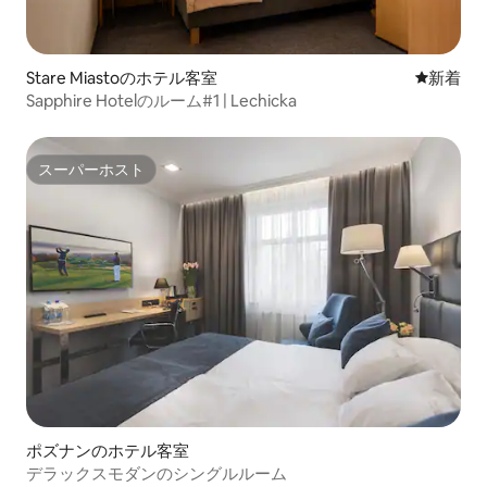
Stare Miastoのホテル客室
新しい宿
新着
Sapphire Hotelのルーム#1 | Lechicka
スーパーホスト
スーパーホスト
ポズナンのホテル客室
デラックスモダンのシングルルーム