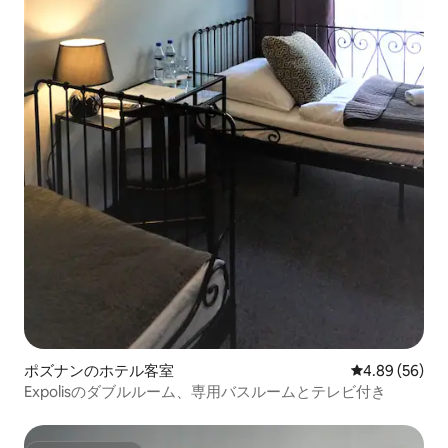
ポズナンのホテル客室
レビュー56件
4.89 (56)
Expolisのダブルルーム、専用バスルームとテレビ付き