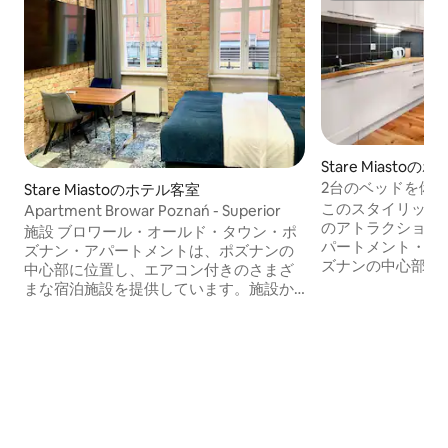
Stare Miasto
2台のベッドを備
Stare Miastoのホテル客室
ント
このスタイリッシ
Apartment Browar Poznań - Superior
のアトラクションの
施設 ブロワール・オールド・タウン・ポ
パートメント・ポ
ズナン・アパートメントは、ポズナンの
ズナンの中心部に
中心部に位置し、エアコン付きのさまざ
900m、旧ビール
まな宿泊施設を提供しています。施設か
ポズナン国際見本
らの重要な場所までの距離：聖スタニス
留所にあります。
ワフ教会 - 1キロ未満、旧醸造所 - 200メー
て、私たちのアパ
トル、市庁舎 - 1キロメートル。 一部の宿
位置しているか確認
泊施設には、コンロ付きのキッチンもあ
ナン、リバキ12
ります。 ホテルの近くには、フィルハー
のある宿泊施設を
モニー、グランドシアター、ロイヤルキ
ナンのアパートメ
ャッスルなどの多くのアトラクションが
アは、おいしくて
あります。 ポズナン・ラヴィツァ空港