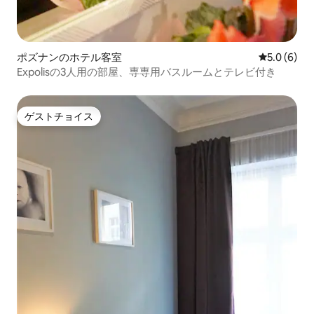
ポズナンのホテル客室
レビュー6
5.0 (6)
Expolisの3人用の部屋、専専用バスルームとテレビ付き
ゲストチョイス
ゲストチョイス