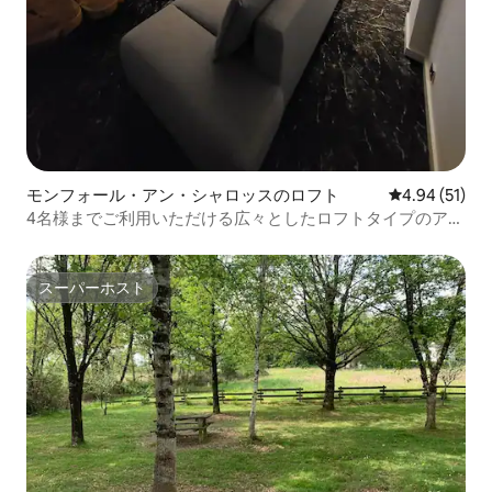
モンフォール・アン・シャロッスのロフト
レビュー51件
4.94 (51)
4名様までご利用いただける広々としたロフトタイプのアパ
ートメント
スーパーホスト
スーパーホスト