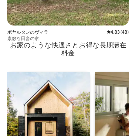
ポヤルタンのヴィラ
レビュー48件
4.83 (48)
素敵な田舎の家
お家のような快⁠適⁠さ⁠とお⁠得⁠な長⁠期⁠滞⁠在
料⁠金