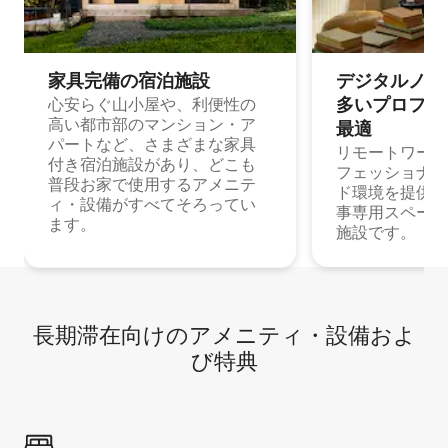
家具完備の宿⁠泊⁠施⁠設
デジタルノマド
多⁠いプ⁠ロ⁠フ⁠ェ⁠
心安らぐ山小屋や、利便性の
高い都市部のマンション・ア
最⁠適
パートなど、さまざまな家具
リモートワーク
付き宿泊施設があり、どこも
フェッショナル
普段お家で使用するアメニテ
ド環境を提供する
ィ・設備がすべてそろってい
事専用スペース
ます。
施設です。
長期滞在向け⁠のア⁠メ⁠ニ⁠テ⁠ィ⁠・設⁠備⁠およ
び特⁠典