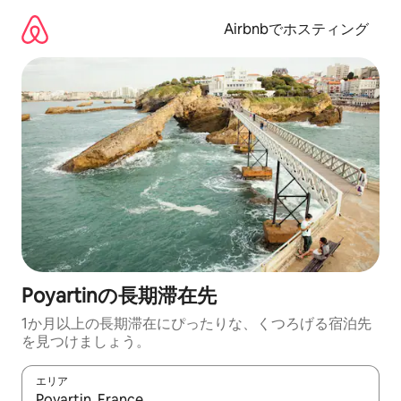
コ
ン
Airbnbでホスティング
テ
ン
ツ
に
ス
キ
ッ
プ
Poyartinの長期滞在先
1か月以上の長期滞在にぴったりな、くつろげる宿泊先
を見つけましょう。
エリア
検索結果が表示されたら、上下の矢印キーを使って移動するか、