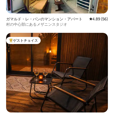
ガマルド・レ・バンのマンション・アパート
レビュー56件
4.89 (56)
村の中心部にあるメザニンスタジオ
ゲストチョイス
大好評のゲストチョイスです。