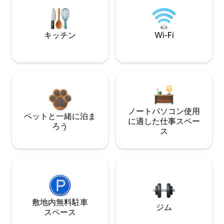
キッチン
Wi-Fi
ノートパソコン使用
ペットと一緒に泊ま
に適した仕事スペー
ろう
ス
敷地内無料駐⁠車
ジム
ス⁠ペ⁠ー⁠ス