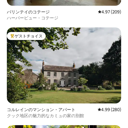
バリンテイのコテージ
レビュー209件
4.97 (209)
ハーバービュー・コテージ
ゲストチョイス
大好評のゲストチョイスです。
コルレインのマンション・アパート
レビュー280件
4.99 (280)
クック地区の魅力的なカミュの家の別館