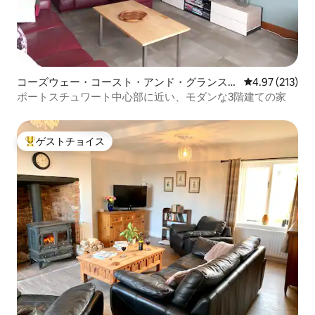
コーズウェー・コースト・アンド・グランスの
レビュー213件
4.97 (213)
一軒家
ポートスチュワート中心部に近い、モダンな3階建ての家
ゲストチョイス
大好評のゲストチョイスです。