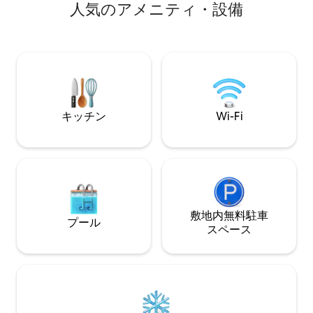
人⁠気⁠のア⁠メ⁠ニ⁠テ⁠ィ⁠・⁠設⁠備
すべての寝室とキッチンにはUSB充電ソ
るために必要なも
ケットが備わっています。 両方のバスル
す。コーズウェイ
ームにはパワーシャワーがあります。 2台
を通り、ホワイト
分の駐車場があります。 家の裏と側面に
イ、キャリカレデ
は、洗濯用ロープを含む6フィートのフェ
イアンツコーズウ
ンスがある舗装されたエリアがありま
ェイへと、あらゆ
す。 階段下に収納スペースがあります。
があります。
キッチン
Wi-Fi
敷地内無料駐⁠車
プール
ス⁠ペ⁠ー⁠ス