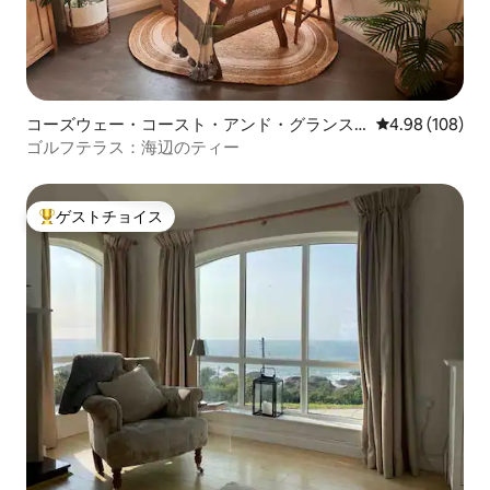
コーズウェー・コースト・アンド・グランス
レビュー108件
4.98 (108)
のマンション・アパート
ゴルフテラス：海辺のティー
ゲストチョイス
大好評のゲストチョイスです。