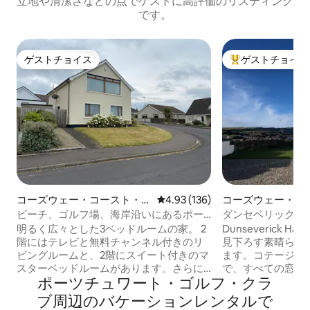
立地や清潔さなどの点でゲストに高評価のリスティング
です。
ゲストチョイス
ゲストチョイス
ゲストチョイス
大好評のゲストチ
コーズウェー・コースト・ア
レビュー136件、5つ星中4.93
4.93 (136)
コーズウェー・コ
ンド・グランスの一軒家
ド・グランスのコ
ビーチ、ゴルフ場、海岸沿いにあるポー
ダンセベリック・
トスチュワートの素晴らしい宿泊先
（大人限定）
明るく広々とした3ベッドルームの家。 2
Dunseverick Ha
階にはテレビと無料チャンネル付きのリ
見下ろす素晴らし
ビングルームと、2階にスイート付きのマ
ます。コテージは
スターベッドルームがあります。さらに1
で、すべての窓か
ポーツチュワート・ゴルフ・クラ
階にはダブルベッドルームが2部屋、キッ
とができ、コーズ
チン/ダイニングルーム、ユーティリテ
島を見下ろすこと
ブ⁠周⁠辺⁠のバ⁠ケ⁠ー⁠シ⁠ョ⁠ン⁠レ⁠ン⁠タ⁠ル⁠で
ィ、ファミリーバスルームがあります。
は、素晴らしい北