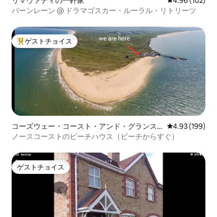
リマヴァディの一軒家
レビュー102件
4.96 (102)
バーンレーン @ ドラマゴスカー・ルーラル・リトリーツ
ゲストチョイス
大好評のゲストチョイスです。
コーズウェー・コースト・アンド・グランス
レビュー199件
4.93 (199)
の一軒家
ノースコーストのビーチハウス（ビーチからすぐ）
ゲストチョイス
ゲストチョイス