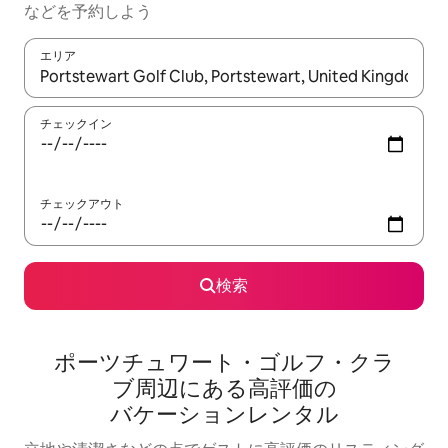
な⁠ど⁠を予⁠約⁠し⁠よ⁠う
エリア
検索結果が表示されたら、上下の矢印キーを使って移動するか、
チェックイン
チェックアウト
検索
ポーツチュワート・ゴルフ・クラ
ブ⁠周⁠辺⁠に⁠あ⁠る高⁠評⁠価⁠の
バ⁠ケ⁠ー⁠シ⁠ョ⁠ン⁠レ⁠ン⁠タ⁠ル