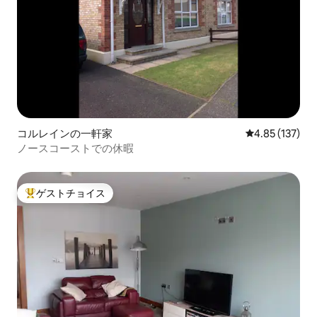
コルレインの一軒家
レビュー137件
4.85 (137)
ノースコーストでの休暇
ゲストチョイス
大好評のゲストチョイスです。