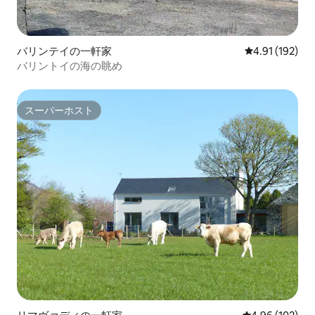
バリンテイの一軒家
レビュー192件
4.91 (192)
バリントイの海の眺め
スーパーホスト
スーパーホスト