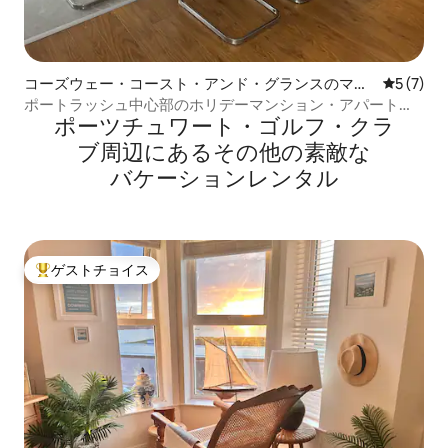
コーズウェー・コースト・アンド・グランスのマン
レビュー
5 (7)
ション・アパート
ポートラッシュ中心部のホリデーマンション・アパート貸
ポーツチュワート・ゴルフ・クラ
し出し
ブ⁠周⁠辺⁠に⁠あ⁠るそ⁠の⁠他⁠の素⁠敵⁠な
バ⁠ケ⁠ー⁠シ⁠ョ⁠ン⁠レ⁠ン⁠タ⁠ル
ゲストチョイス
大好評のゲストチョイスです。