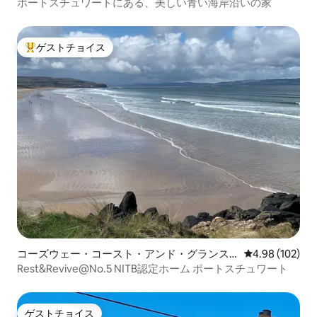
ポートスチュワートにある、美しい青い海岸沿いの家
ゲストチョイス
大好評のゲストチョイスです。
コーズウェー・コースト・アンド・グランス
レビュー102件
4.98 (102)
の一軒家
Rest&Revive@No.5 NITB認定ホーム ポートスチュワート
ゲストチョイス