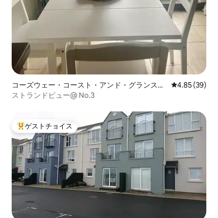
コーズウェー・コースト・アンド・グランスの
レビュー39件
4.85 (39)
マンション・アパート
ストランドビュー@ No.3
ゲストチョイス
大好評のゲストチョイスです。