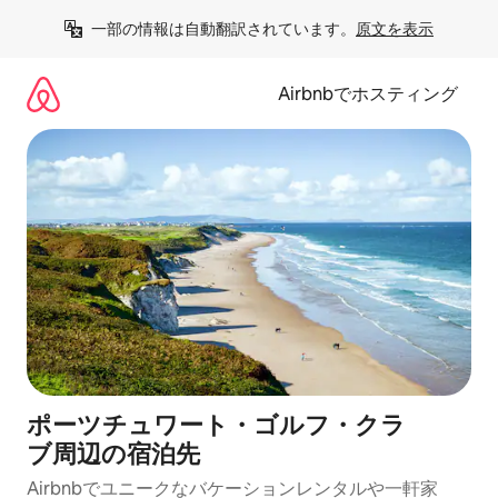
コ
一部の情報は自動翻訳されています。
原文を表示
ン
テ
ン
Airbnbでホスティング
ツ
に
ス
キ
ッ
プ
ポーツチュワート・ゴルフ・クラ
ブ⁠周⁠辺⁠の宿⁠泊⁠先
Airbnbでユニークなバ⁠ケ⁠ー⁠シ⁠ョ⁠ンレ⁠ン⁠タ⁠ルや一⁠軒⁠家