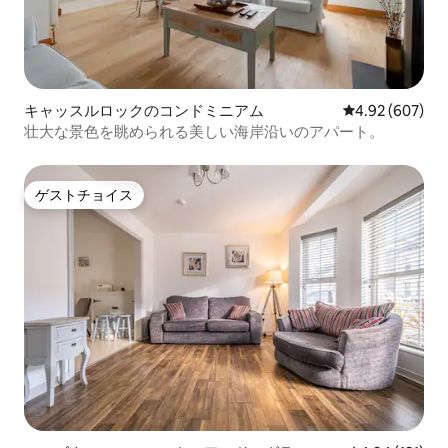
キャッスルロックのコンドミニアム
レビュー607件
4.92 (607)
壮大な景色を眺められる美しい海岸沿いのアパート。
ゲストチョイス
ゲストチョイス