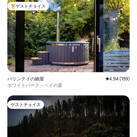
ゲストチョイス
大好評のゲストチョイスです。
バリンテイの納屋
レビュー159件
4.94 (159)
ホワイトパーク・ベイの森
ゲストチョイス
ゲストチョイス