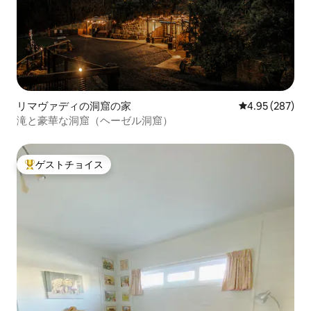
リマヴァディの洞窟の家
レビュー287件
4.95 (287)
滝と豪華な洞窟（ヘーゼル洞窟）
ゲストチョイス
大好評のゲストチョイスです。