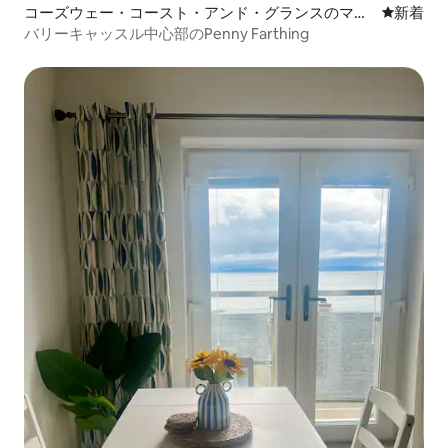
コーズウェー・コースト・アンド・グランスのマン
新しい宿
新着
ション・アパート
バリーキャッスル中心部のPenny Farthing