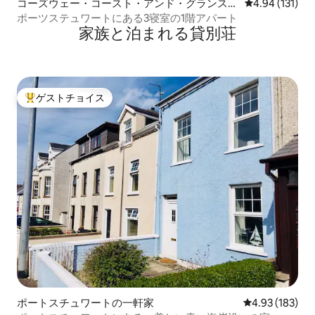
コーズウェー・コースト・アンド・グランスの
レビュー131件
4.94 (131)
コンドミニアム
ポーツステュワートにある3寝室の1階アパート
家族と泊まれる貸別荘
ゲストチョイス
大好評のゲストチョイスです。
ポートスチュワートの一軒家
レビュー183件
4.93 (183)