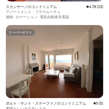
スカンサーノのコンドミニアム
レビュー23件
4.78 (23)
アパートメント・ブラマルーチェ
価格
·
ロケーション
·
電気自動車充電器
スーパーホスト
スーパーホスト
ポルト・サント・ステーファノのコンドミニアム
レビュー
5 (5)
素晴らしいカラモレスカ