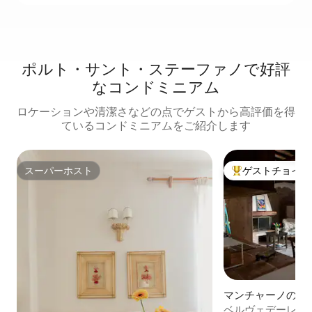
ポルト・サント・ステーファノで好評
なコンドミニアム
ロケーションや清潔さなどの点でゲストから高評価を得
ているコンドミニアムをご紹介します
スーパーホスト
ゲストチョイス
スーパーホスト
大好評のゲストチ
マンチャーノのコ
ム
ベルヴェデーレと