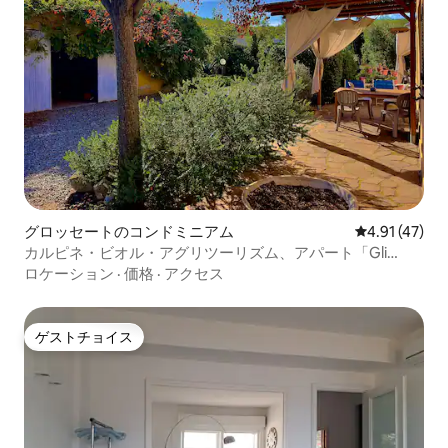
グロッセートのコンドミニアム
レビュー47件
4.91 (47)
カルピネ・ビオル・アグリツーリズム、アパート「Gli
Archi」
ロケーション
·
価格
·
アクセス
ゲストチョイス
ゲストチョイス