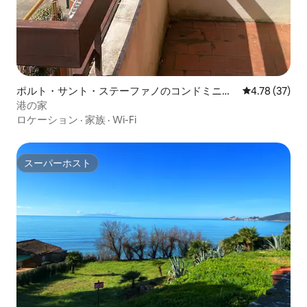
ポルト・サント・ステーファノのコンドミニア
レビュー37件
4.78 (37)
ム
港の家
ロケーション
·
家族
·
Wi-Fi
スーパーホスト
スーパーホスト