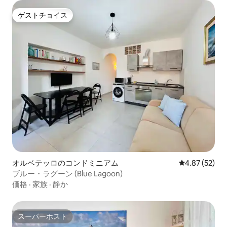
ゲストチョイス
ゲストチョイス
オルベテッロのコンドミニアム
レビュー52件
4.87 (52)
ブルー・ラグーン (Blue Lagoon)
価格
·
家族
·
静か
スーパーホスト
スーパーホスト