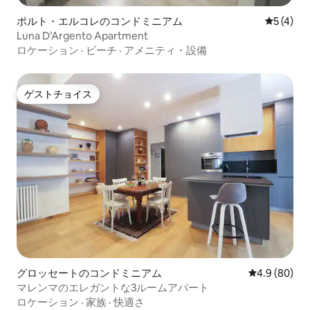
ポルト・エルコレのコンドミニアム
レビュー
5 (4)
Luna D’Argento Apartment
ロケーション
·
ビーチ
·
アメニティ・設備
ゲストチョイス
ゲストチョイス
グロッセートのコンドミニアム
レビュー80
4.9 (80)
マレンマのエレガントな3ルームアパート
ロケーション
·
家族
·
快適さ