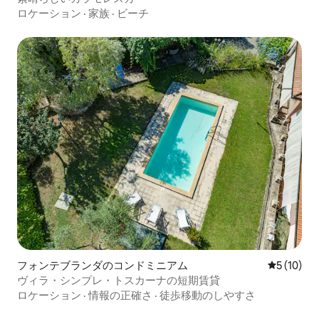
ロケーション
·
家族
·
ビーチ
フォンテブランダのコンドミニアム
レビュー1
5 (10)
ヴィラ・シンプレ・トスカーナの短期賃貸
ロケーション
·
情報の正確さ
·
徒歩移動のしやすさ