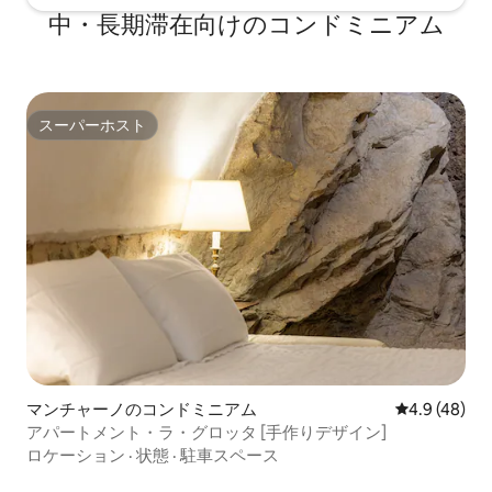
中・長期滞在向けのコンドミニアム
スーパーホスト
スーパーホスト
マンチャーノのコンドミニアム
レビュー48
4.9 (48)
アパートメント・ラ・グロッタ [手作りデザイン]
ロケーション
·
状態
·
駐車スペース