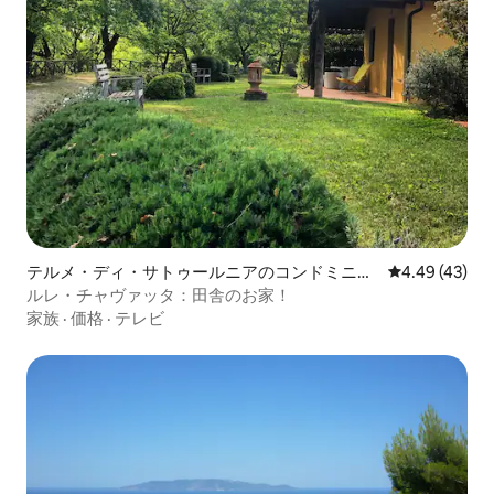
テルメ・ディ・サトゥールニアのコンドミニア
レビュー43件
4.49 (43)
ム
ルレ・チャヴァッタ：田舎のお家！
家族
·
価格
·
テレビ