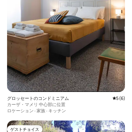
グロッセートのコンドミニアム
レビュー
5 (6)
カーザ・マメリ 中心部に位置
ロケーション
·
家族
·
キッチン
ゲストチョイス
ゲストチョイス