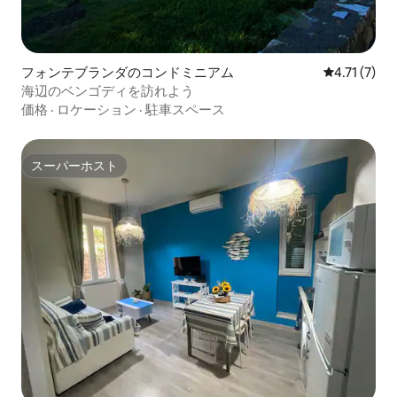
フォンテブランダのコンドミニアム
レビュー7件
4.71 (7)
海辺のベンゴディを訪れよう
価格
·
ロケーション
·
駐車スペース
スーパーホスト
スーパーホスト