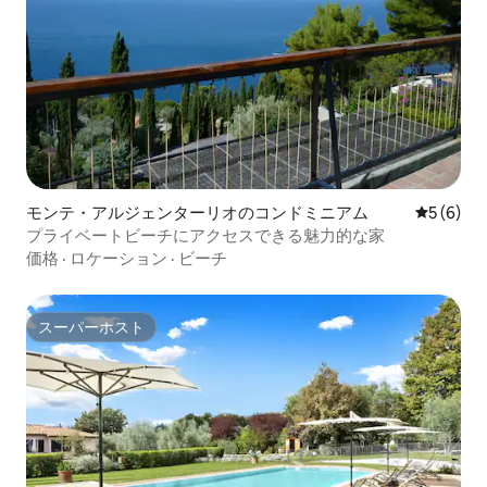
モンテ・アルジェンターリオのコンドミニアム
レビュー
5 (6)
プライベートビーチにアクセスできる魅力的な家
価格
·
ロケーション
·
ビーチ
スーパーホスト
スーパーホスト