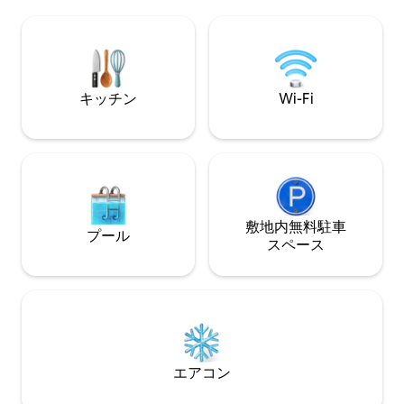
しい「トスカーナのヴェネツィア」で、
都会的なエレガンスと海辺の生活が完璧
に融合しています。
キッチン
Wi-Fi
敷地内無料駐⁠車
プール
ス⁠ペ⁠ー⁠ス
エアコン