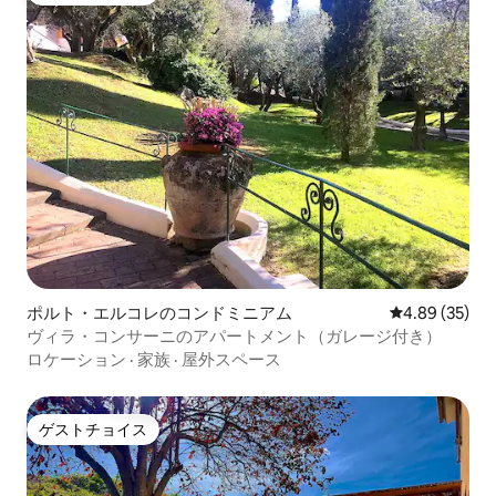
ポルト・エルコレのコンドミニアム
レビュー35件
4.89 (35)
ヴィラ・コンサーニのアパートメント（ガレージ付き）
ロケーション
·
家族
·
屋外スペース
ゲストチョイス
ゲストチョイス