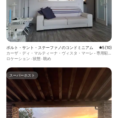
ポルト・サント・ステーファノのコンドミニアム
レビュー1
5 (10)
カーザ・ディ・マルティーナ・ヴィスタ・マーレ - 専用駐
車場
ロケーション
·
状態
·
眺め
スーパーホスト
スーパーホスト