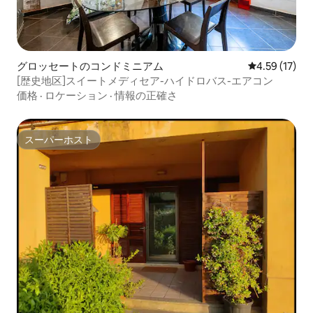
グロッセートのコンドミニアム
レビュー17件
4.59 (17)
[歴史地区]スイートメディセア-ハイドロバス-エアコン
価格
·
ロケーション
·
情報の正確さ
スーパーホスト
スーパーホスト