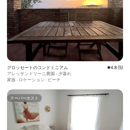
グロッセートのコンドミニアム
レビュー5
4.8 (5)
アレッサンドリーニ農園 - 夕暮れ
家族
·
ロケーション
·
ビーチ
スーパーホスト
スーパーホスト