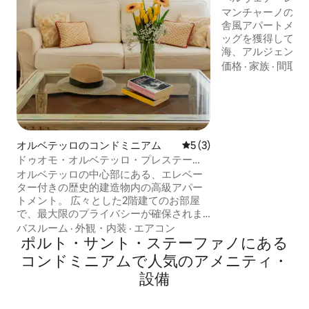
ウスのマレンマ
マンチャーノの歴
舎風アパートメント
ッグを獲得してお
海、アルジェンタ
景色を眺めること
価格
·
家族
·
間取り
ニアの温泉、チッ
ォ、カパルビオの
索するのに理想的
るコンフォートを
は、リラックスし
いカップルや家族
オルベテッロのコンドミニアム
レビュー3件、5つ星中5つ
5 (3)
キングをしながら
ドゥオモ・オルベテッロ・プレステー
方に最適です。本
ジ・ハウス
オルベテッロの中心部にある、エレベー
然の中で過ごすこ
ター付きの歴史的建造物内の高級アパー
トメント。 広々とした2階建てのお部屋
で、最大限のプライバシーが確保されま
す。リビングルーム3室、スマートワーク
バスルーム
·
外観・内装
·
エアコン
ステーションスペース、ダブルベッドル
ポルト・サント・ステーファノにある
ーム2室、バスルーム3室。専用バルコニ
コンドミニアムで人気のアメニティ・
ー付き。 エアコンと高速Wi-Fi完備。 車で
設備
玄関まで来て、荷物を降ろすことができ
ます。 メインストリートから徒歩圏内、
アルジェンタリオのビーチから10分。 美