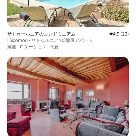
サトゥールニアのコンドミニアム
レビュー20
4.9 (20)
I Sicomori - サトゥルニアの3部屋アパート
家族
·
ロケーション
·
朝食