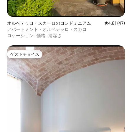
オルベテッロ・スカーロのコンドミニアム
レビュー47件
4.81 (47)
アパートメント・オルベテッロ・スカロ
ロケーション
·
価格
·
清潔さ
ゲストチョイス
ゲストチョイス