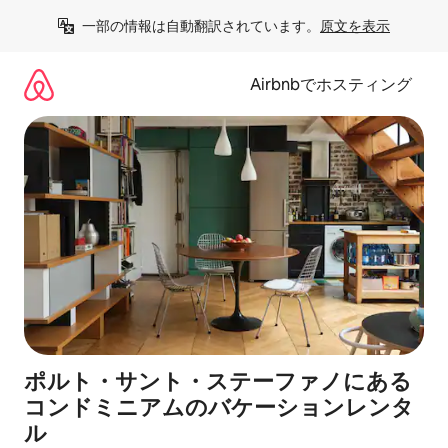
コ
一部の情報は自動翻訳されています。
原文を表示
ン
テ
ン
Airbnbでホスティング
ツ
に
ス
キ
ッ
プ
ポルト・サント・ステーファノにある
コンドミニアムのバケーションレンタ
ル