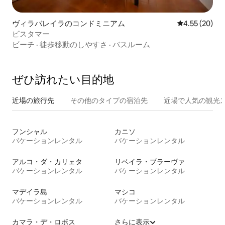
ヴィラバレイラのコンドミニアム
レビュー20件
4.55 (20)
ビスタマー
ビーチ
·
徒歩移動のしやすさ
·
バスルーム
ぜひ訪⁠れ⁠た⁠い目⁠的⁠地
近場の旅行先
その他のタ⁠イ⁠プ⁠の宿⁠泊⁠先
近場で人気の観光
フンシャル
カニソ
バケーションレンタル
バケーションレンタル
アルコ・ダ・カリェタ
リベイラ・ブラーヴァ
バケーションレンタル
バケーションレンタル
マデイラ島
マシコ
バケーションレンタル
バケーションレンタル
カマラ・デ・ロボス
さらに表示