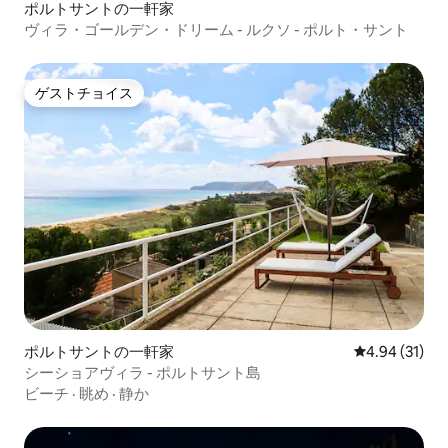
ポルトサントの一軒家
ヴィラ・ゴールデン・ドリーム - ルクソ - ポルト・サント
ゲストチョイス
ゲストチョイス
ポルトサントの一軒家
レビュー31件
4.94 (31)
シーショアヴィラ - ポルトサント島
ビーチ
·
眺め
·
静か