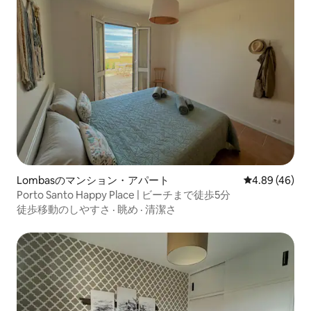
Lombasのマンション・アパート
レビュー46件
4.89 (46)
Porto Santo Happy Place | ビーチまで徒歩5分
徒歩移動のしやすさ
·
眺め
·
清潔さ