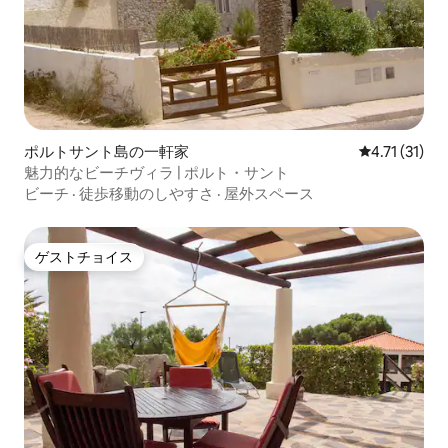
ポルトサント島の一軒家
レビュー31件
4.71 (31)
魅力的なビーチヴィラ | ポルト・サント
ビーチ
·
徒歩移動のしやすさ
·
屋外スペース
ゲストチョイス
ゲストチョイス