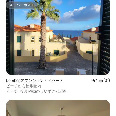
スーパーホスト
スーパーホスト
Lombasのマンション・アパート
レビュー31件
4.55 (31)
ビーチから徒歩圏内
ビーチ
·
徒歩移動のしやすさ
·
近隣