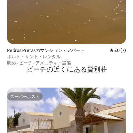
Pedras Pretasのマンション・アパート
レビュー7
5.0 (7)
ポルト・サント・レンタル
眺め
·
ビーチ
·
アメニティ・設備
ビーチの近くにある貸別荘
スーパーホスト
スーパーホスト