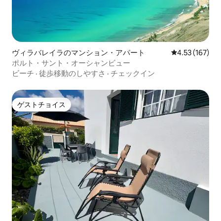
ヴィラバレイラのマンション・アパート
レビュー167件
4.53 (167)
ポルト・サント・オーシャンビュー
ビーチ
·
徒歩移動のしやすさ
·
チェックイン
ゲストチョイス
ゲストチョイス