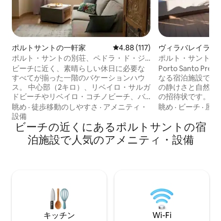
ポルトサントの一軒家
レビュー117件、5つ星中4.88
4.88 (117)
ヴィラバレイラの
アパート
ポルト・サントの別荘、ペドラ・ド・ジ
ポルト・サント・
ョタ03
ンビュー
ビーチに近く、素晴らしい休日に必要な
Porto Santo Pre
すべてが揃った一階のバケーションハウ
なる宿泊施設では
ス。 中心部（2キロ）、リベイロ・サルガ
の静けさと自然の
ドビーチやリベイロ・コチノビーチ、バ
の招待状です。高
ー・ド・アンリケ（300メートル）の入り
あるこのエレガン
眺め
·
徒歩移動のしやすさ
·
アメニティ・
眺め
·
ビーチ
·
屋外
口に近い。 地元の商業施設（地域の特産
イバシーと快適さ
設備
品を扱う典型的な屋台、ミニマーケッ
ビーチの近くにあるポルトサントの宿
ルト・サントのビ
ト、レストラン、スナックバー、ケーキ
をバルコニーから
泊施設で人気のアメニティ・設備
店、パン屋、タバコ屋、コンビニエンス
す。黄金色の砂浜
ストア）が近くにあります（Zarco
中心部からわずか
Shoppingまで200メートル）。 地元のバ
れられない思い出
ス停は150メートルです。
するのに最適な宿
キッチン
Wi-Fi