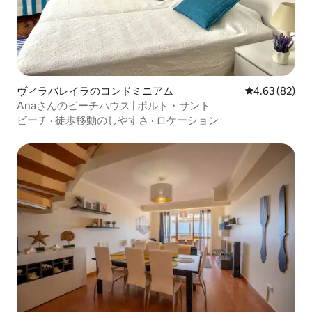
ヴィラバレイラのコンドミニアム
レビュー82件
4.63 (82)
Anaさんのビーチハウス | ポルト・サント
ビーチ
·
徒歩移動のしやすさ
·
ロケーション