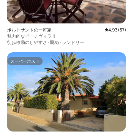
ポルトサントの一軒家
レビュー57件
4.93 (57)
魅力的なビーチヴィラ II
徒歩移動のしやすさ
·
眺め
·
ランドリー
スーパーホスト
スーパーホスト