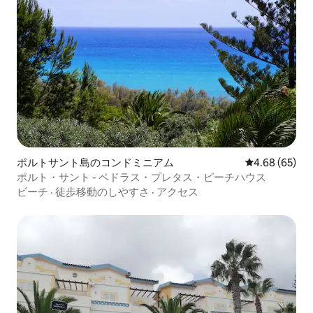
ポルトサント島のコンドミニアム
レビュー65件
4.68 (65)
ポルト・サント - ペドラス・プレタス・ビーチハウス
ビーチ
·
徒歩移動のしやすさ
·
アクセス