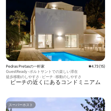
Pedras Pretasの一軒家
レビュー15件
4.73 (15)
GuestReady -ポルトサントでの楽しい滞在
徒歩移動のしやすさ
·
ビーチ
·
移動のしやすさ
ビーチの近くにあるコンドミニアム
スーパーホスト
スーパーホスト