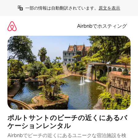
コ
一部の情報は自動翻訳されています。
原文を表示
ン
テ
ン
Airbnbでホスティング
ツ
に
ス
キ
ッ
プ
ポルトサントのビーチの近くにあるバ
ケーションレンタル
Airbnbでビーチの近くにあるユニークな宿泊施設を検