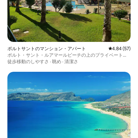
ポルトサントのマンション・アパート
レビュー57件
4.84 (57)
ポルト・サント・ルアマールビーチの上のプライベートア
パート
徒歩移動のしやすさ
·
眺め
·
清潔さ