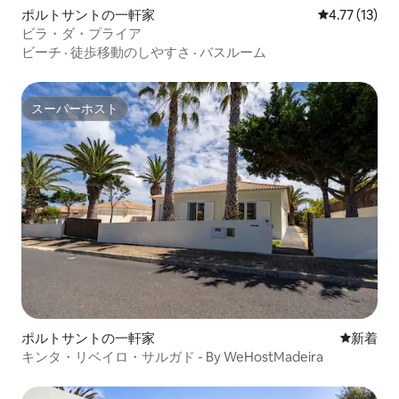
ポルトサントの一軒家
レビュー13件
4.77 (13)
ビラ・ダ・プライア
ビーチ
·
徒歩移動のしやすさ
·
バスルーム
スーパーホスト
スーパーホスト
ポルトサントの一軒家
新しい宿
新着
キンタ・リベイロ・サルガド - By WeHostMadeira