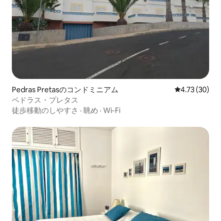
Pedras Pretasのコンドミニアム
レビュー30件
4.73 (30)
ペドラス・プレタス
徒歩移動のしやすさ
·
眺め
·
Wi-Fi