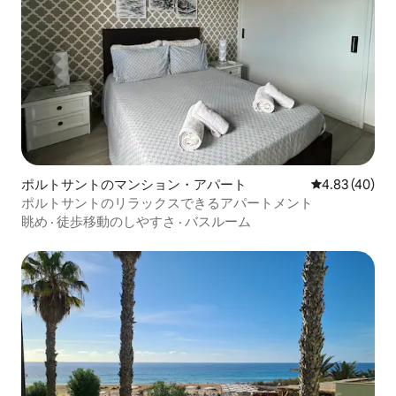
ポルトサントのマンション・アパート
レビュー40件
4.83 (40)
ポルトサントのリラックスできるアパートメント
眺め
·
徒歩移動のしやすさ
·
バスルーム