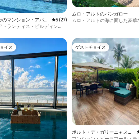
ムロ・アルトのバンガロー
カのマンション・アパー
レビュー27件、5つ星中5つ星の平均評価
5 (27)
ムロ・アルトの海に面した豪華
4.95つ星の平均評価
アトランティス・ビルディン
ロー - 4室のスイート
フトップ、海から50メートル
ョイス
ゲストチョイス
ョイス
ゲストチョイス
ポルト・デ・ガリーニャスの
コンドミニアム
マンション・ビーラマール・テレオ