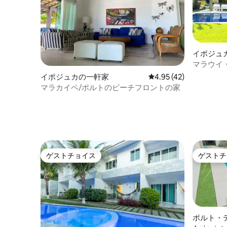
イポジュ
マラウイ
ス•スイー
イポジュカの一軒家
レビュー42件、5つ星中
4.95 (42)
マラカイペ/ポルトのビーチフロントの家
ゲストチョイス
ゲストチ
ゲストチョイス
ゲストチ
ポルト・