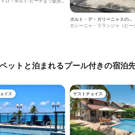
-セントロ・ポルト-ビーチまで徒歩3
中4.89つ星の平均評価
ポルト・デ・ガリーニャスの一
軒家
カシーニャ・ラランジャ（ビーチ
メートル）
ペットと泊まれるプール付きの宿泊
ョイス
ゲストチョイス
ョイス
ゲストチョイス