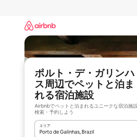
コ
ン
テ
ン
ツ
に
ス
キ
ッ
プ
ポルト・デ・ガリンハ
ス周辺でペットと泊ま
れる宿泊施設
Airbnbでペットと泊まれるユニークな宿泊施
検索・予約しよう
エリア
検索結果が表示されたら、上下の矢印キーを使っ