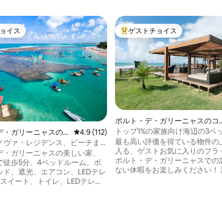
ョイス
ゲストチョイス
ョイス
大好評のゲストチョイスです。
ポルト・デ・ガリーニャスのコ
中4.94つ星の平均評価
ンドミニアム
トップ1%の家族向け海辺の3ベ
デ・ガリーニャスの
レビュー112件、5つ星中4.9つ星の平均評価
4.9 (112)
リゾート
最も高い評価を得ている物件の上
ノヴァ・レジデンス、ビーチま
入る、ゲストお気に入りのフラ
デ・ガリーニャスの美しい家、
ポルト・デ・ガリーニャスでの
で徒歩5分、4ベッドルーム。ボ
ない休暇をお楽しみください！ 海辺のリ
ッド、遮光、エアコン、LEDテレ
ゾートコンドミニアム内にある
のスイート、トイレ、LEDテレビ
パートメント。高水準の快適さと
いリビング、大人と子供用のプ
上のプールを備えたウォーター
レイグラウンド、バーベキュー
含む充実したレジャー施設をご
ン、エアフライヤー、ガレー
だけます。 便利な立地： ポルト・デ・ガ
分、Wi-Fi、電気シャワー、トイ