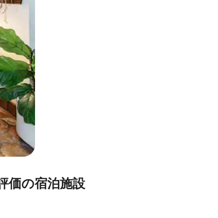
価⁠の宿⁠泊⁠施⁠設