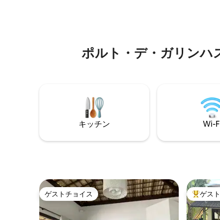
duas suítes, tds climatizados (ar splis) 1
レ、クロー
suítes fica no térreo, facilitando p/ quem
パーの後
tem dif. de locomoção Ambiente h.
ンモック
office 15min de P. de Galinhas
途請求さ
クアウト
ポルト・デ・ガリンハス周⁠辺⁠
す。1キロ
Pix。
キッチン
Wi-F
ゲストチョイス
ゲス
ゲストチョイス
大好評の