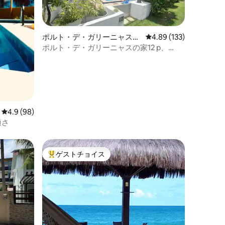
ポルト・デ・ガリーニャスの
レビュー133件、5つ星
4.89 (133)
一軒家
ポルト・デ・ガリーニャスの家12 p、
Cond. P. Beira Mar
レビュー98件、5つ星中4.9つ星の平均評価
4.9 (98)
適さ
ゲストチョイス
大好評のゲストチョイスです。