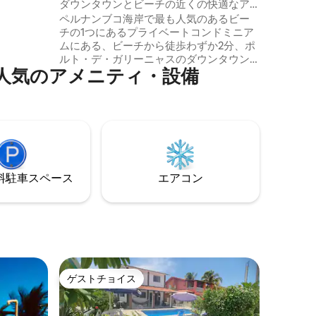
マンション・アパート
ダウンタウンとビーチの近くの快適なア
ーペの天然
パート
ペルナンブコ海岸で最も人気のあるビー
チの1つにあるプライベートコンドミニア
フルキッ
ムにある、ビーチから徒歩わずか2分、ポ
がすべて揃っ
ルト・デ・ガリーニャスのダウンタウン
気⁠のア⁠メ⁠ニ⁠テ⁠ィ・設⁠備
に近い、立地の良いアパートです。 -プラ
ザ07の近くのBeijupirá通りにあります。
心配することなく働くための💻高速Wi - Fi
接続 リラックスしてインスピレーション
を得るのに🌞最適な環境 🏊‍♂️ プールとバー
ベキューを備えたフルレジャーエリア 映
画やシリーズの夜に🎬Netflixをご利用いた
だけます ____ @ refugio_flats
⁠車ス⁠ペ⁠ー⁠ス
エアコン
ゲストチョイス
ゲストチョイス