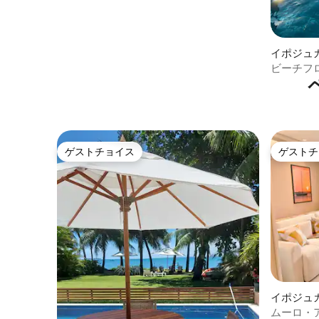
イポジュ
パート
ビーチフロ
ウンタウ
ゲストチョイス
ゲストチ
ゲストチョイス
ゲストチ
イポジュ
パート
ムーロ・