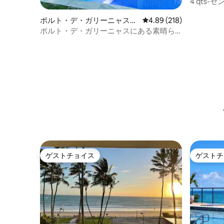
軒家
4 qts
分
ポルト・デ・ガリーニャスの
レビュー218件、5つ星
4.89 (218)
一軒家
ポルト・デ・ガリーニャスにある素晴ら
しい家
ゲストチョイス
ゲストチ
ゲストチョイス
ゲストチ