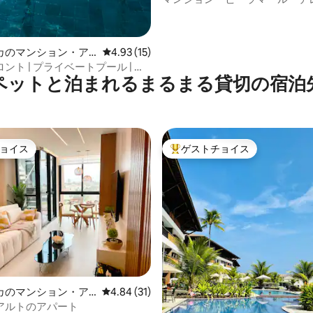
イア・デ・ムーロ・アルト
カのマンション・ア
レビュー15件、5つ星中4.93つ星の平均評価
4.93 (15)
ント | プライベートプール | ダ
ペットと泊まれるまるまる貸切の宿泊
ンまで徒歩7分
ョイス
ゲストチョイス
ョイス
大好評のゲストチョイスです。
カのマンション・ア
レビュー31件、5つ星中4.84つ星の平均評価
4.84 (31)
アルトのアパート