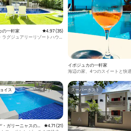
カの一軒家
レビュー35件、5つ星中4.97つ星の平均評価
4.97 (35)
・ラグジュアリーリゾートハウ
ト4室•グルメバルコニー
4.95つ星の平均評価
イポジュカの一軒家
海辺の家、4つのスイートと快
ョイス
スーパーホスト
ョイス
スーパーホスト
デ・ガリーニャスの一
レビュー21件、5つ星中4.71つ星の平均評価
4.71 (21)