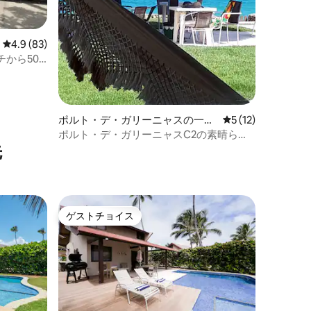
レビュー83件、5つ星中4.9つ星の平均評価
4.9 (83)
から50
ポルト・デ・ガリーニャスの一軒
レビュー12件、5
5 (12)
家
ポルト・デ・ガリーニャスC2の素晴らし
先
いビーチフロントの家
ゲストチョイス
ゲストチョイス