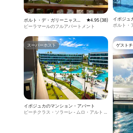
イポジュ
ポルト・デ・ガリーニャスの
レビュー38件、5つ星中
4.95 (38)
ト
ポルト・
マンション・アパート
ビーラマールのフルアパートメント
グ、ルー
スーパーホスト
ゲストチ
スーパーホスト
ゲストチ
イポジュカのマンション・アパート
ビーチクラス・ソラーレ - ムロ・アルト -
ポルト・デ・ガリーニャス