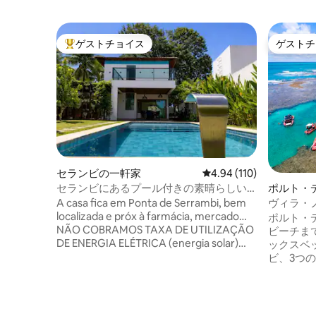
ゲストチョイス
ゲストチ
大好評のゲストチョイスです。
ゲストチ
セランビの一軒家
レビュー110件、5つ星
4.94 (110)
セランビにあるプール付きの素晴らしい
ポルト・
家
離れ
A casa fica em Ponta de Serrambi, bem
ヴィラ・
localizada e próx à farmácia, mercado…
で徒歩5分
ポルト・
NÃO COBRAMOS TAXA DE UTILIZAÇÃO
ビーチま
DE ENERGIA ELÉTRICA (energia solar)
ックスベ
Pet-friendly Fica à 350m da praia.
ビ、3つ
DISPONIBILIZAMOS roupa de cama e
付きの広
banho p/ 12 pessoas Casa ampla,
ール、プ
ventilada, varanda e área gourmet com
とキッチ
churrasqueira Possui 4 quartos, sendo
ジ、車7台