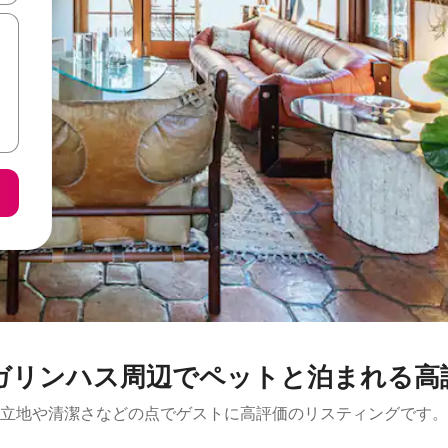
ハス周⁠辺⁠でペ⁠ッ⁠ト⁠と泊⁠ま⁠れ⁠る高⁠評⁠
立地や清潔さなどの点でゲストに高評価のリスティングです。