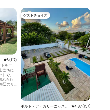
イポジュ
ゲストチョイス
スーパ
ゲストチョイス
スーパ
居心地の
ートル：
パラダイ
い空、太
の天然プー
方メート
ハンガム
味わいを
や友人と
と10回
レビュー117件、5つ星中5つ星の平均評価
5 (117)
高の経験
ッドルーム
ト、リビ
位1%に
Fi、ス
ットで、
休息とレ
忘れられ
なスペー
3寝室のア
、20以
パークを
利用いた
ポルト・デ・ガリーニャスの
レビュー157件、5つ星
4.87 (157)