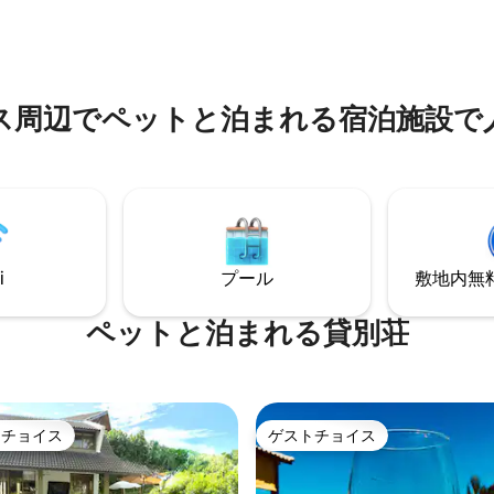
リーニャス中心部から4km ク
ゼット。近くのSoberanoスー
プールから1km アメニティ・設備： エア
ろ、ヴィラから150メートル。ハ
コン（リビングルームと寝室） 
付きバルコニー。電気料金は別
チン Wi-Fi 駐車場 必要なもの
れます。チェックインとチェッ
ています ベビーベッド
時にメーターの写真を撮影しま
でペ⁠ッ⁠ト⁠と泊⁠ま⁠れ⁠る宿⁠泊⁠施⁠設⁠で人⁠
ワットあたり1.10レアル、Pg
i
プール
敷地内無料駐
ペットと泊まれる貸別荘
トチョイス
ゲストチョイス
ゲストチョイスです。
ゲストチョイス