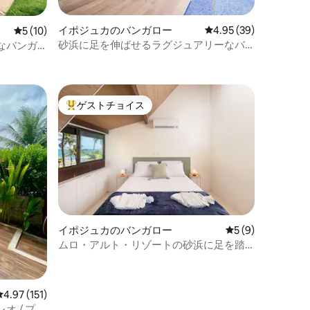
イポジュカのバンガロー
レビュー39件、5つ星
4.95 (39)
レビュー10件、5つ星中5つ星の平均評価
5 (10)
砂浜に足を伸ばせるラグジュアリーなバ
なバンガ
ンガロー/従業員込み/ 4ベッドルーム
ゲストチョイス
大好評のゲストチョイスです。
イポジュカのバンガロー
レビュー9件、5
5 (9)
ムロ・アルト・リゾートの砂浜に足を踏
み入れるバンガロー
レビュー151件、5つ星中4.97つ星の平均評価
4.97 (151)
 / プラ