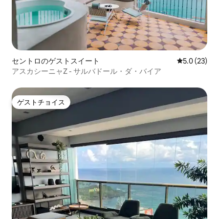
セントロのゲストスイート
レビュー23
5.0 (23)
アスカシーニャZ - サルバドール・ダ・バイア
ゲストチョイス
ゲストチョイス