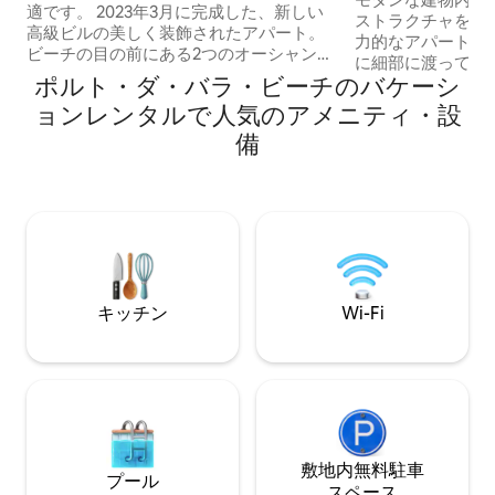
適です。 2023年3月に完成した、新しい
ストラクチャを備
高級ビルの美しく装飾されたアパート。
力的なアパートで
ビーチの目の前にある2つのオーシャンビ
に細部に渡って装飾
ュー・スイート。 すべての新しいアイテ
ポルト・ダ・バラ・ビーチのバケーシ
書のように美しい
ムはファーストラインです。客間と寝室
から2分、サルバ
ョンレンタルで人気のアメニティ・設
にはエアコン、300スレッドのベッドリネ
1つから200m未満
ンとバスタオル、カーテン、客間には完
備
ール - ジム - す
全な遮光カーテン、設備の整ったキッチ
インチスマートテレ
ン、高速Wi-Fiを完備。 バラ・オンディナ
キッチン - 24
のカーニバル・サーキットに位置するこ
ト - 最大6名様ま
の建物には、セキュリティ、プール、ジ
500Mb - 24 時
ム、コワーキング、マッサージルーム、
ランドリー
ビーチ後のシャワー、2つのガレージがあ
ります。
キッチン
Wi-Fi
敷地内無料駐⁠車
プール
ス⁠ペ⁠ー⁠ス