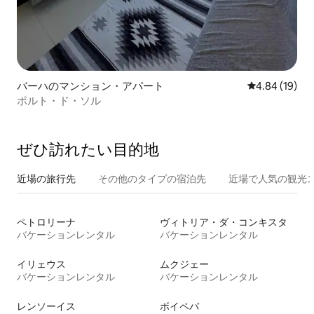
バーハのマンション・アパート
レビュー19件
4.84 (19)
ポルト・ド・ソル
ぜひ訪⁠れ⁠た⁠い目⁠的⁠地
近場の旅行先
その他のタ⁠イ⁠プ⁠の宿⁠泊⁠先
近場で人気の観光
ペトロリーナ
ヴィトリア・ダ・コンキスタ
バケーションレンタル
バケーションレンタル
イリェウス
ムクジェー
バケーションレンタル
バケーションレンタル
レンソーイス
ボイペバ