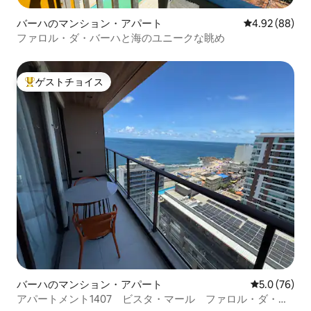
バーハのマンション・アパート
レビュー88件
4.92 (88)
ファロル・ダ・バーハと海のユニークな眺め
ゲストチョイス
大好評のゲストチョイスです。
バーハのマンション・アパート
レビュー76
5.0 (76)
アパートメント1407 ビスタ・マール ファロル・ダ・バ