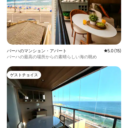
バーハのマンション・アパート
レビュー15
5.0 (15)
バーハの最高の場所からの素晴らしい海の眺め
ゲストチョイス
ゲストチョイス