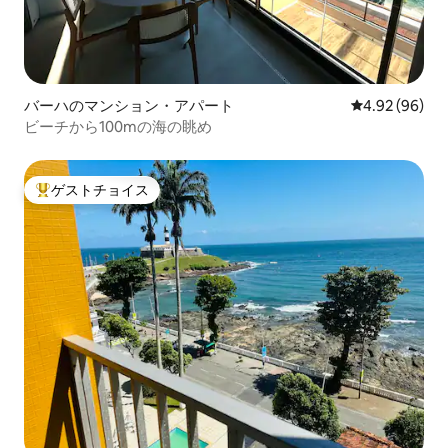
バーハのマンション・アパート
レビュー96件
4.92 (96)
ビーチから100mの海の眺め
ゲストチョイス
大好評のゲストチョイスです。