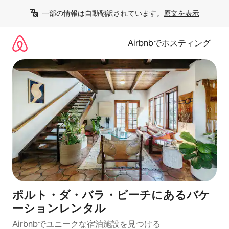
コ
一部の情報は自動翻訳されています。
原文を表示
ン
テ
ン
Airbnbでホスティング
ツ
に
ス
キ
ッ
プ
ポルト・ダ・バラ・ビーチにあるバケ
ーションレンタル
Airbnbでユニークな宿泊施設を見つける