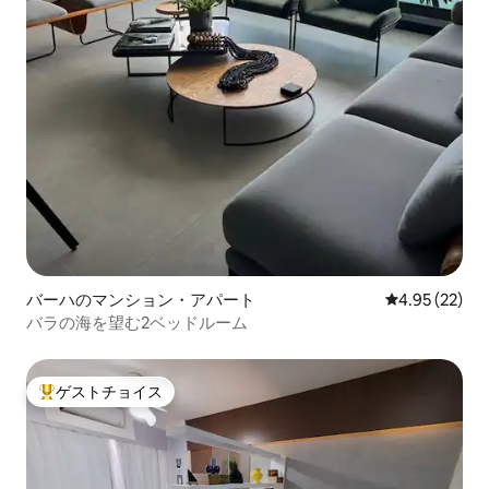
バーハのマンション・アパート
レビュー22件
4.95 (22)
バラの海を望む2ベッドルーム
ゲストチョイス
大好評のゲストチョイスです。