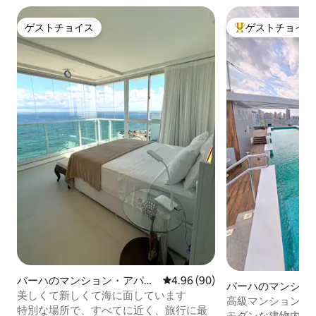
ゲストチョイス
ゲストチョイス
ゲストチョイス
大好評のゲストチ
バーハのマンション・アパー
レビュー90件、5つ星中4.96
4.96 (90)
バーハのマンショ
ト
美しくて新しくて海に面しています
ト
高級マンション・
特別な場所で、すべてに近く、旅行に最
ダ・バラ
モダンな建物内に