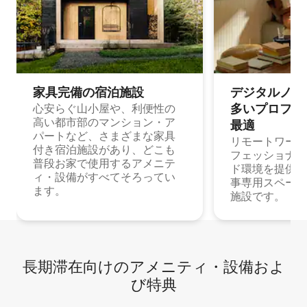
家具完備の宿⁠泊⁠施⁠設
デジタルノマド
多⁠いプ⁠ロ⁠フ⁠ェ⁠
心安らぐ山小屋や、利便性の
高い都市部のマンション・ア
最⁠適
パートなど、さまざまな家具
リモートワーク
付き宿泊施設があり、どこも
フェッショナル
普段お家で使用するアメニテ
ド環境を提供する
ィ・設備がすべてそろってい
事専用スペース
ます。
施設です。
長期滞在向け⁠のア⁠メ⁠ニ⁠テ⁠ィ⁠・設⁠備⁠およ
び特⁠典