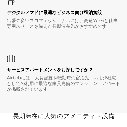
デジタルノマド⁠に最⁠適⁠なビ⁠ジ⁠ネ⁠ス⁠向⁠け宿⁠泊⁠施⁠設
出張の多いプロフェッショナルには、高速Wi-Fiと仕事
専用スペースを備えた長期滞在先がおすすめです。
サービスアパートメントをお探しですか？
Airbnbには、人員配置や転勤時の宿泊先、および社宅
としての利用に最適な家具完備のマンション・アパート
が掲載されています。
長期滞在に人気のアメニティ・設備