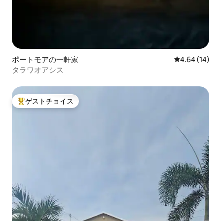
ポートモアの一軒家
レビュー14件
4.64 (14)
タラワオアシス
ゲストチョイス
大好評のゲストチョイスです。