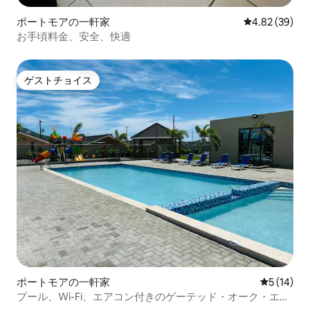
ポートモアの一軒家
レビュー39件
4.82 (39)
お手頃料金、安全、快適
ゲストチョイス
ゲストチョイス
ポートモアの一軒家
レビュー1
5 (14)
プール、Wi-Fi、エアコン付きのゲーテッド・オーク・エス
テート内のStayEntity