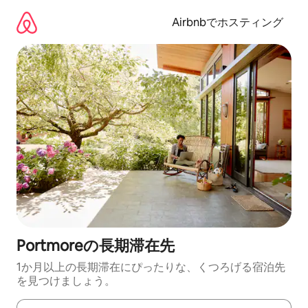
コ
ン
Airbnbでホスティング
テ
ン
ツ
に
ス
キ
ッ
プ
Portmoreの長期滞在先
1か月以上の長期滞在にぴったりな、くつろげる宿泊先
を見つけましょう。