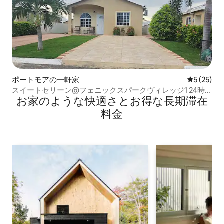
ポートモアの一軒家
レビュー2
5 (25)
スイートセリーン@フェニックスパークヴィレッジ1 24時
お家のような快⁠適⁠さ⁠とお⁠得⁠な長⁠期⁠滞⁠在
間セキュリティ
料⁠金