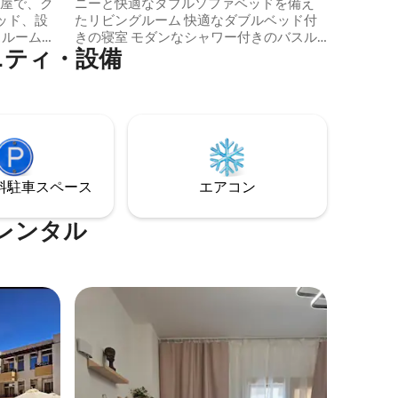
部屋で、ク
ニーと快適なダブルソファベッドを備え
ッド、設
たリビングルーム 快適なダブルベッド付
スルーム、
きの寝室 モダンなシャワー付きのバスル
ニティ・設備
しめるバ
ーム エアコン 43インチ薄型テレビ ケト
ライベー
ル、オーブン、冷凍庫付きの大型冷蔵
レストラ
庫。ダブルホットプレート。 食器と調理
イビング
器具 デッキチェアとパラソル付きの共用
物の隣に
プール 子供用の独立したプールエリア プ
木曜日に
リペイドカードによる電気と水。 含まれ
活気のあ
るもの： 24時間セキュリティサービス
、眠りが
⁠車ス⁠ペ⁠ー⁠ス
エアコン
時まで音楽
レンタル