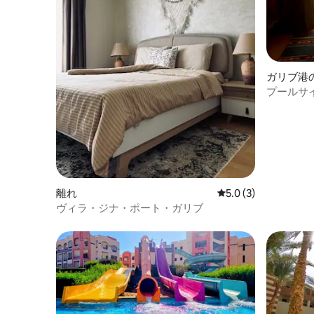
ガリブ港
プールサイ
離れ
レビュー3件、5つ星
5.0 (3)
ヴィラ・ジナ・ポート・ガリブ