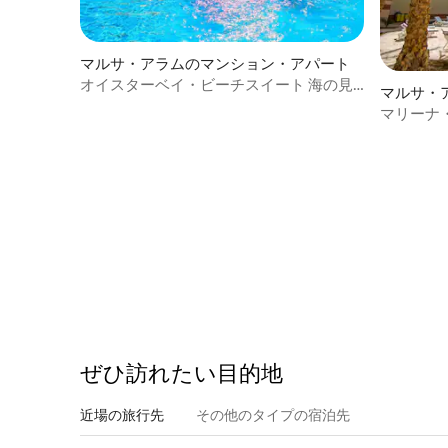
マルサ・アラムのマンション・アパート
オイスターベイ・ビーチスイート 海の見
マルサ・
えるスタジオ
アパート
マリーナ
ト・ガリ
ぜひ訪⁠れ⁠た⁠い目⁠的⁠地
近場の旅行先
その他のタ⁠イ⁠プ⁠の宿⁠泊⁠先