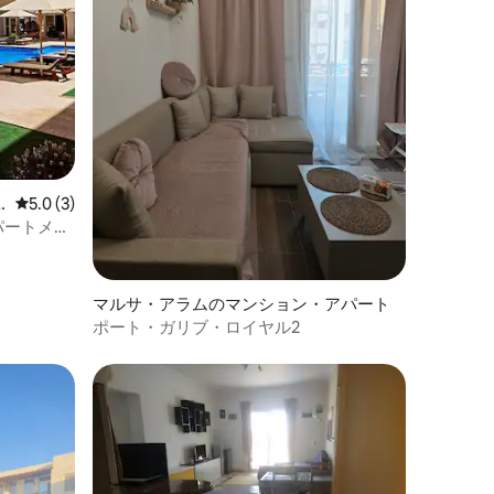
レビュー3件、5つ星中5.0つ星の平均評価
5.0 (3)
パートメン
マルサ・アラムのマンション・アパート
ポート・ガリブ・ロイヤル2