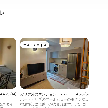
ル
ガリブ港
ゲストチョイス
ゲストチョイス
ト
マルサ・
エスケー
マルサ・
あるモダ
す。市場
ずか2分
ーシャン
家具、ス
室、ソフ
ーブン、
ンダーを
レビュー14件、5つ星中4.79つ星の平均評価
4.79 (14)
ガリブ港のマンション・アパー
レビュー5件、5つ星
5.0 (5)
があり、
ト
ティビテ
ポートガリブのプールビューのモダンな
セスは1
アパート
るスタイ
宿泊施設には以下が含まれます。 バルコ