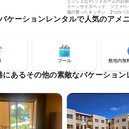
リッシュな1ベッドルームのお
コミュニティ、エアコン、2台の
イーンサイズベッド、ソファベ
テレビ、フロントデスクのコン
備の整ったキッチン、2つのバ
ュ、敷地内レストラン、インフ
バケーションレンタルで人気のアメ
美しいマリーナと海の景色が楽
プール、スパ、ビーチへの直接
ルコニーが備わっています。プ
、エンターテイメントチーム、
トビーチまで徒歩わずか5分、
ビーチアクティビティ。ご滞在
ン、バー、お店、バザール、ダ
てのアクティビティの予約と計
センターまで徒歩圏内です。建
伝いいたします。シュノーケリ
あるレストランでは、水曜日と
、ガラス底ボート、ATVサファリ
ライブミュージックが行われ、
チャー、ベドウィンジープ旅
る雰囲気になります。そのため
公園など、たくさんのアクティ
i
プール
敷地内無料駐
浅い方は、これらの夜に深夜0
お楽しみいただけます！
が聞こえる場合があります。
港にあるその他の素敵なバケーション