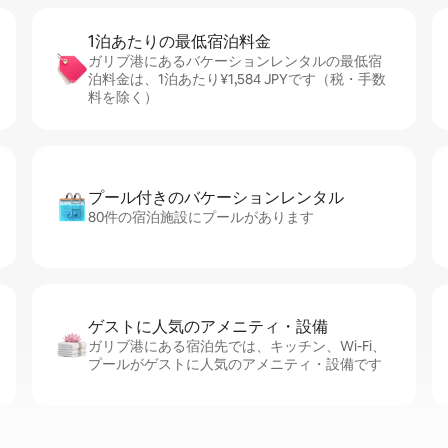
1泊あたりの最⁠低⁠宿⁠泊⁠料⁠金
ガリブ港にあるバケーションレンタルの最低宿
泊料金は、1泊あたり¥1,584 JPYです（税・手数
料を除く）
プール付きのバ⁠ケ⁠ー⁠シ⁠ョ⁠ンレ⁠ン⁠タ⁠ル
80件の宿泊施設にプールがあります
ゲストに人⁠気⁠のア⁠メ⁠ニ⁠テ⁠ィ・設⁠備
ガリブ港にある宿泊先では、キッチン、Wi-Fi、
プールがゲストに人気のアメニティ・設備です