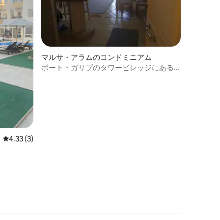
マルサ・アラムのコンドミニアム
ポート・ガリブのタワービレッジにある
巨大な北向きバルコニー付きの大きなア
パート
レビュー3件、5つ星中4.33つ星の平均評価
4.33 (3)