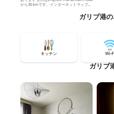
ート付き
から35 kmです。インターネットマップを
大型画面
ご覧になってからご予約ください。観光
シェルジ
客向けのリゾートはすべて海岸沿いにあ
ガリブ港の
ィニティ
り、市内にはありません。 エジプト人ま
アクセス
たは異国籍のカップルOK ドーム付きフラ
ショー、
ット、寝室1室、リビング1室、キッチン1
中のすべ
室、バスルーム1室、バルコニー2室。スー
画をお手
パーマーケット、ショップ。薬局。ホテ
ング旅行
ルにはATMがあります。医者。リゾート
アドベン
はビーチフロントで、サンベッドとパラ
行、自然
ソルは無料で、フラットから徒歩2分で
キッチン
Wi-F
ビティを
す。 水道とエネルギーは有料です
ガリブ