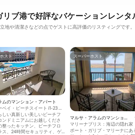
ガリブ港で好評なバケーションレンタ
立地や清潔さなどの点でゲストに高評価のリスティングです。
ホスト
スーパーホスト
ホスト
スーパーホスト
ラムのマンション・アパート
ベイ・ビーチスイート i1-23 モ
4.67つ星の平均評価
華
らしい真新しい美しいビーチフ
マルサ・アラムのマンショ
コンドミニアムにお越しくださ
ン・アパート
マリーナブリス：海辺の隠れ家
の整ったキッチン、ビーチフロ
ポート・ガリブ・マリーナにあ
ラス、24時間セキュリティ、ゲ