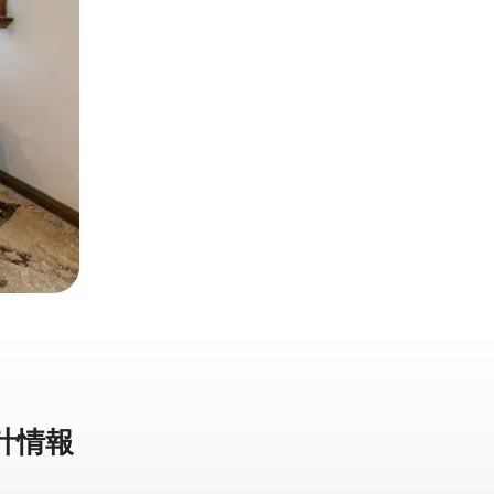
計⁠情⁠報