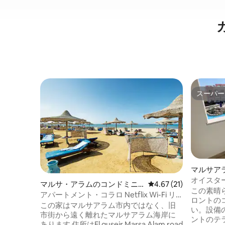
スーパー
スーパー
マルサア
オイスター
マルサ・アラムのコンドミニ
レビュー21件、5つ星中
4.67 (21)
ダンで豪
この素晴
アム
アパートメント・コラロ Netflix Wi-Fi リ
ロントの
ーフプール
この家はマルサアラム市内ではなく、旧
い。設備
市街から遠く離れたマルサアラム海岸に
ントのテ
あります 住所はEl quseir Marsa Alam road