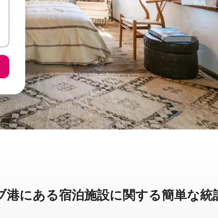
に⁠あ⁠る宿⁠泊⁠施⁠設⁠に関⁠す⁠る簡⁠単⁠な統⁠