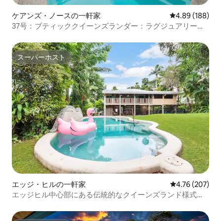
ケアンズ・ノースの一軒家
レビュー188件
4.89 (188)
37号：ブティッククイーンズランダー：ラグジュアリーリ
ゾートプール
スーパーホスト
スーパーホスト
エッジ・ヒルの一軒家
レビュー207件
4.76 (207)
エッジヒル中心部にある伝統的なクイーンズランド様式の
家