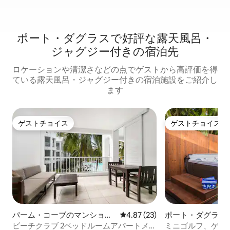
ポート・ダグラスで好評な露天風呂・
ジャグジー付きの宿泊先
ロケーションや清潔さなどの点でゲストから高評価を得
ている露天風呂・ジャグジー付きの宿泊施設をご紹介し
ます
ゲストチョイス
ゲストチョイス
ゲストチョイス
ゲストチョイス
パーム・コーブのマンショ
レビュー23件、5つ星中4.87
4.87 (23)
ポート・ダグラス
ン・アパート
ビーチクラブ 2ベッドルームアパートメン
ミニゴルフ、ゲー