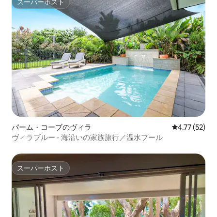
スーパーホスト
スーパーホスト
パーム・コーブのヴィラ
レビュー52件
4.77 (52)
ヴィラブルー - 海沿いの家族旅行／温水プール
スーパーホスト
スーパーホスト