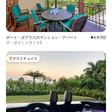
ポート・ダグラスのマンション・アパート
レビュー10
4.9 (10)
ザ・ポイントヴィラ2
ゲストチョイス
大好評のゲストチョイスです。