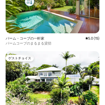
パーム・コーブの一軒家
レビュー15
5.0 (15)
パームコーブのまるまる貸切
ゲストチョイス
ゲストチョイス