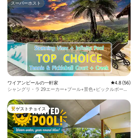
スーパーホスト
スーパーホスト
ワイアンビールの一軒家
レビュー56
4.8 (56)
シャングリ・ラ 29エーカー+プール+景色+ピックルボール
コート
ゲストチョイス
大好評のゲストチョイスです。