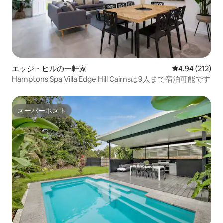
エッジ・ヒルの一軒家
レビュー212件
4.94 (212)
Hamptons Spa Villa Edge Hill Cairnsは9人まで宿泊可能です
スーパーホスト
スーパーホスト