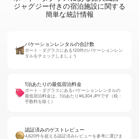
ジ⁠ャ⁠グ⁠ジ⁠ー⁠付⁠き⁠の宿⁠泊⁠施⁠設⁠に関⁠す⁠る
簡⁠単⁠な統⁠計⁠情⁠報
バケーションレ⁠ン⁠タ⁠ル⁠の合⁠計⁠数
ポート・ダグラスにある120件のバケーションレン
タルをチェックしましょう
1泊あたりの最⁠低⁠宿⁠泊⁠料⁠金
ポート・ダグラスにあるバケーションレンタルの
最低宿泊料金は、1泊あたり¥6,304 JPYです（税・
手数料を除く）
認証済みのゲ⁠ス⁠ト⁠レ⁠ビ⁠ュ⁠ー
4,620件を超える認証済みレビューを参考に選びま