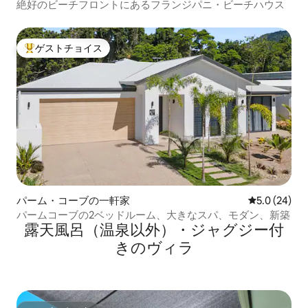
絶好のビーチフロントにあるフランジパニ・ビーチハウス
ゲストチョイス
大好評のゲストチョイスです。
パーム・コーブの一軒家
レビュー24
5.0 (24)
パームコーブの2ベッドルーム、大きなスパ、モダン、新築
露天風呂（温泉以外）・ジャグジー付
きのヴィラ