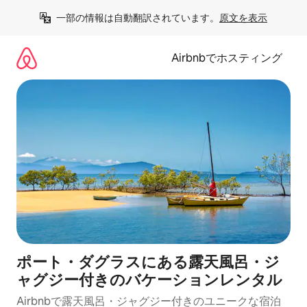
コ
一部の情報は自動翻訳されています。
原文を表示
ン
テ
ン
Airbnbでホスティング
ツ
に
ス
キ
ッ
プ
ポート・ダグラスにある露天風呂・ジ
ャグジー付きのバケーションレンタル
Airbnbで露天風呂・ジャグジー付きのユニークな宿泊