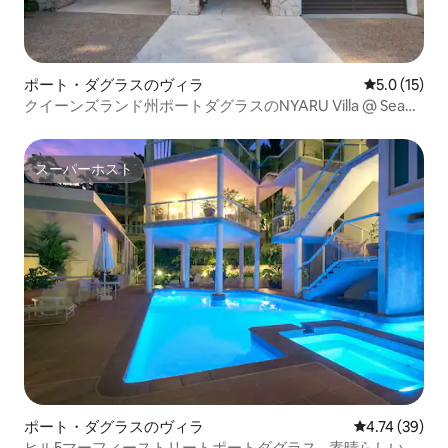
ポート・ダグラスのヴィラ
レビュー15
5.0 (15)
クイーンズランド州ポートダグラスのNYARU Villa @ Sea
Temple
スーパーホスト
スーパーホスト
ポート・ダグラスのヴィラ
レビュー39件
4.74 (39)
ヒル5マーフィーストリートポートダグラス - 素晴らしい眺