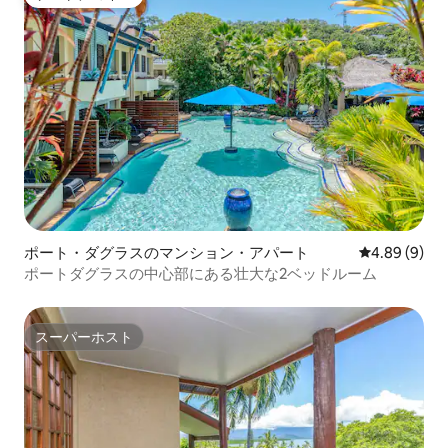
ゲストチョイス
ポート・ダグラスのマンション・アパート
レビュー9件
4.89 (9)
ポートダグラスの中心部にある壮大な2ベッドルーム
スーパーホスト
スーパーホスト