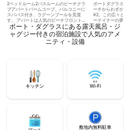
ト 3221 -2 パームコーブ
ャグジーなど！
2ベッドルーム2バスルームのビーチクラ
ポートダグラスの
ブアパートパームコーブ、バルコニーに
ーチからわずか2メート
スパバス付き、ラグーンプールを見渡
#2。この広々と
す。 アパートは人気のビーチフロントリ
ーテイナーの夢で
ポート・ダグラスにある露天風呂・ジ
ゾートの1階にあり、スイムアップバーの
ーンズランドメー
あるラグーンプールが見渡せます。 ゲス
カウンター、フー
ャグジー付きの宿泊施設で人気のアメ
トは、3つのプール、テニスコート、ジ
ド、卓球台、ミニ
ニティ・設備
ム、デイスパ、バー、レストランなど、
立した屋根付きバ
リゾートが提供するすべての施設をご利
イニングエリア、
用いただけます。 完璧な休暇先です！パ
たくさんある癒し
ームコーブのウォータースポーツでは、
レビ、ステレオ、無
冒険好きのための用具をレンタルした
素晴らしい屋根付
り、朝のパドルでダブル島に行ったりで
リア。1日の終わ
きます。 ウィリアムズエスプラネード沿
クイーンズランド
いには多くのレストランがあり、朝食、
でしょう。
キッチン
Wi-Fi
昼食、または夕食に最適です。また、ブ
ティックショッピングや地元のアートギ
ャラリーも訪れることができます。ここ
にいる間にレンタカーを借りて、クラン
ダ、アザートンテーブルランド、モスマ
ン、ポートダグラス、ケープトリビュレ
ーション、デインツリー熱帯雨林を訪れ
てください。この理想的な目的地では、
敷地内無料駐⁠車