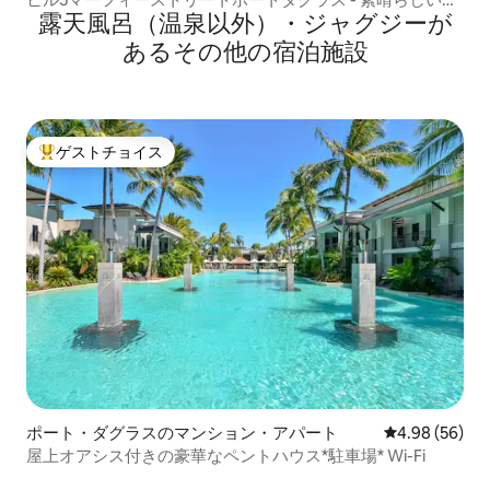
露天風呂（温泉以外）・ジャグジーが
め
あるその他の宿泊施設
ゲストチョイス
大好評のゲストチョイスです。
ポート・ダグラスのマンション・アパート
レビュー56件
4.98 (56)
屋上オアシス付きの豪華なペントハウス*駐車場* Wi-Fi