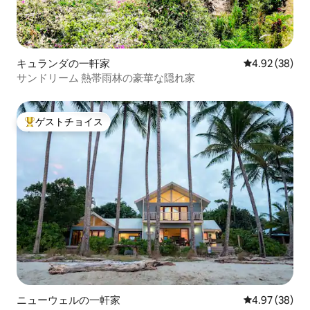
キュランダの一軒家
レビュー38件
4.92 (38)
サンドリーム 熱帯雨林の豪華な隠れ家
ゲストチョイス
大好評のゲストチョイスです。
ニューウェルの一軒家
レビュー38件
4.97 (38)