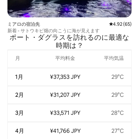
ミアロの宿泊先
レビュー65件
4.92 (65)
新着 - サトウキビ畑の向こうに海が見えます
ポート・ダグラスを訪⁠れ⁠るの⁠に最⁠適⁠な
時⁠期⁠は⁠？
月
平均料金
平均気温
1月
¥37,353 JPY
29°C
2月
¥31,207 JPY
29°C
3月
¥33,571 JPY
28°C
4月
¥41,766 JPY
27°C