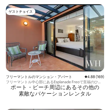
ゲストチョイス
ゲストチョイス
フリーマントルのマンション・アパート
レビュー169件
4.88 (169)
フリーマントル中心部にあるEsplanade Freoで至福のひと
ポート・ビーチ⁠周⁠辺⁠に⁠あ⁠るそ⁠の⁠他⁠の
ときを
素⁠敵⁠なバ⁠ケ⁠ー⁠シ⁠ョ⁠ン⁠レ⁠ン⁠タ⁠ル