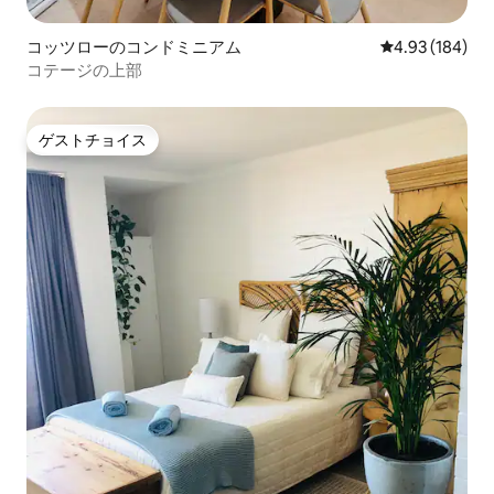
コッツローのコンドミニアム
レビュー184件
4.93 (184)
コテージの上部
ゲストチョイス
ゲストチョイス