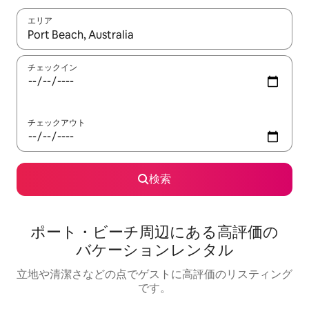
エリア
検索結果が表示されたら、上下の矢印キーを使って移動するか、
チェックイン
チェックアウト
検索
ポート・ビーチ⁠周⁠辺⁠に⁠あ⁠る高⁠評⁠価⁠の
バ⁠ケ⁠ー⁠シ⁠ョ⁠ン⁠レ⁠ン⁠タ⁠ル
立地や清潔さなどの点でゲストに高評価のリスティング
です。