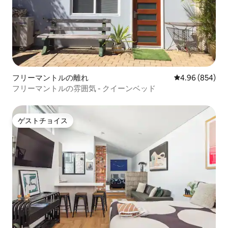
フリーマントルの離れ
レビュー854件
4.96 (854)
フリーマントルの雰囲気 - クイーンベッド
ゲストチョイス
ゲストチョイス