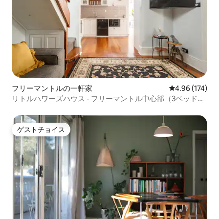
フリーマントルの一軒家
レビュー174件
4.96 (174)
リトルハワーズハウス - フリーマントル中心部（3ベッドル
ーム）
ゲストチョイス
ゲストチョイス