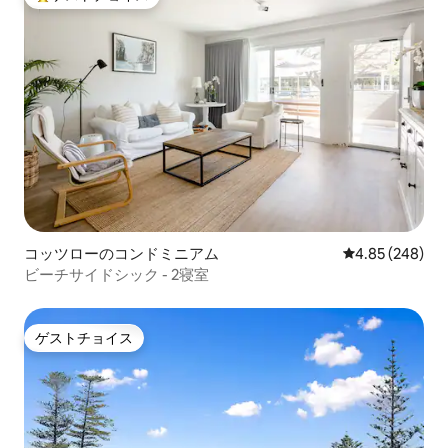
大好評のゲストチョイスです。
コッツローのコンドミニアム
レビュー248件
4.85 (248)
ビーチサイドシック - 2寝室
ゲストチョイス
ゲストチョイス