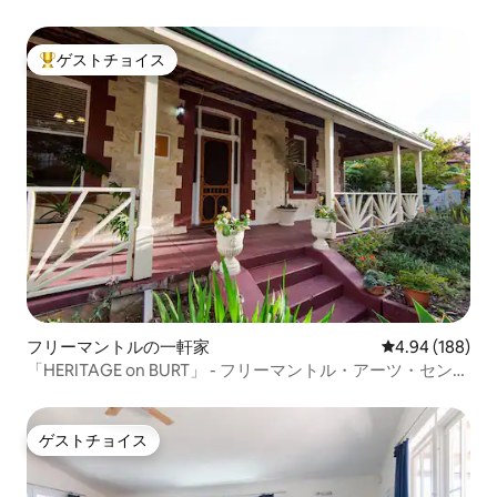
屋
ゲストチョイス
大好評のゲストチョイスです。
フリーマントルの一軒家
レビュー188件
4.94 (188)
「HERITAGE on BURT」 - フリーマントル・アーツ・センタ
ーの場所
ゲストチョイス
ゲストチョイス