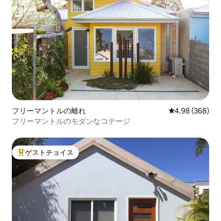
フリーマントルの離れ
レビュー368件
4.98 (368)
フリーマントルのモダンなコテージ
ゲストチョイス
大好評のゲストチョイスです。