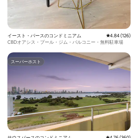
イースト・パースのコンドミニアム
レビュー126件
4.84 (126)
CBDオアシス・プール・ジム・バルコニー・無料駐車場
スーパーホスト
スーパーホスト
サウスパースのコンドミニアム
レビュー360件
4.76 (360)