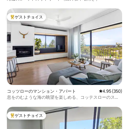
ゲストチョイス
大好評のゲストチョイスです。
コッツローのマンション・アパート
レビュー350件
4.95 (350)
息をのむような海の眺望を楽しめる、コッテスローのスタ
イリッシュな宿泊先
ゲストチョイス
大好評のゲストチョイスです。