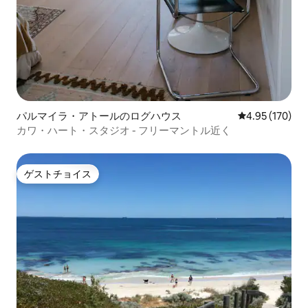
パルマイラ・アトールのログハウス
レビュー170件
4.95 (170)
カワ・ハート・スタジオ - フリーマントル近く
ゲストチョイス
ゲストチョイス