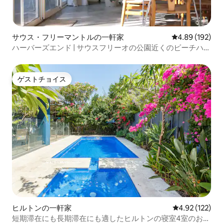
サウス・フリーマントルの一軒家
レビュー192件
4.89 (192)
ハーバーズエンド | サウスフリーオの公園近くのビーチハウ
ス
ゲストチョイス
ゲストチョイス
ヒルトンの一軒家
レビュー122件
4.92 (122)
短期滞在にも長期滞在にも適したヒルトンの寝室4室のお部