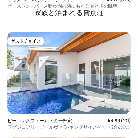
ザ・スワン - パース動物園の隣にある公園と川の眺望
家族と泊まれる貸別荘
ゲストチョイス
ゲストチョイス
ビーコンズフィールドの一軒家
レビュー101件
4.89 (101)
ラグジュアリープールヴィラ•キングサイズベッド3台のス
イート•街まで徒歩