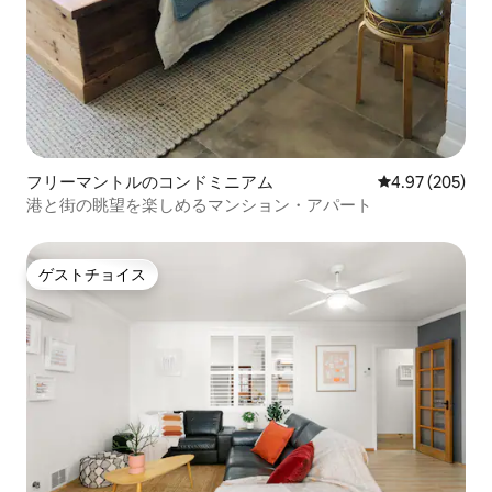
フリーマントルのコンドミニアム
レビュー205件
4.97 (205)
港と街の眺望を楽しめるマンション・アパート
ゲストチョイス
ゲストチョイス