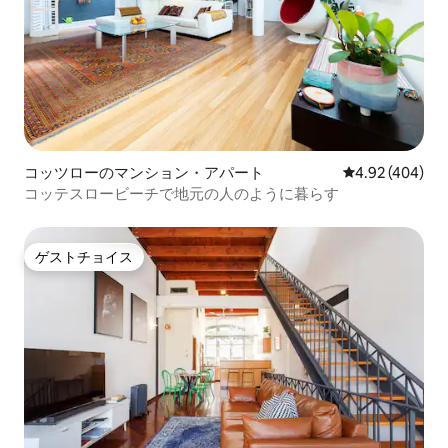
コッツローのマンション・アパート
レビュー404件
4.92 (404)
コッテスロービーチで地元の人のように暮らす
ゲストチョイス
ゲストチョイス