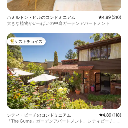
ハミルトン・ヒルのコンドミニアム
レビュー310件
4.89 (310)
大きな植物がいっぱいの中庭ガーデンアパートメント
ゲストチョイス
大好評のゲストチョイスです。
シティ・ビーチのコンドミニアム
レビュー118件
4.89 (118)
「The Gums」ガーデンアパートメント、シティビーチ、
パース