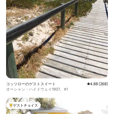
コッツローのゲストスイート
レビュー268件
4.88 (268)
オーシャン・ハイドウェイ1907、#1
ゲストチョイス
大好評のゲストチョイスです。