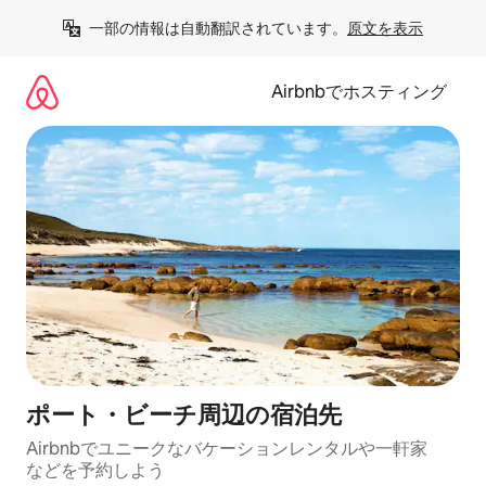
コ
一部の情報は自動翻訳されています。
原文を表示
ン
テ
ン
Airbnbでホスティング
ツ
に
ス
キ
ッ
プ
ポート・ビーチ⁠周⁠辺⁠の宿⁠泊⁠先
Airbnbでユニークなバ⁠ケ⁠ー⁠シ⁠ョ⁠ンレ⁠ン⁠タ⁠ルや一⁠軒⁠家
な⁠ど⁠を予⁠約⁠し⁠よ⁠う