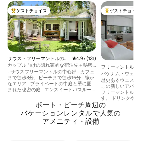
ゲストチョイス
ゲストチョイス
大好評のゲストチョイスです。
大好評のゲストチ
サウス・フリーマントルの離
レビュー131件、5つ星中4.97
4.97 (131)
れ
カップル向けの隠れ家的な宿泊先＋秘密
フリーマントルの
の庭＋屋外風呂
- サウスフリーマントルの中心部 - カフェ
ン・アパート
パケナム・ウェス
まで徒歩3分、ビーチまで徒歩16分 - 静か
ント
歴史あるウェスト
なエリア - プライベートの中庭と壁に囲
この新しいアパー
まれた秘密の庭 - エンスイートバスルー
フリーマントルの
ム付きの個性的なワンルーム - 太陽が降
す。 ドリンクや
り注ぐ中庭 - 屋外風呂 「5つ星のラグジュ
ポート・ビーチ⁠周⁠辺⁠の
バルコニーからは
アリーホテルと親友の家での快適な滞在
な屋根が見渡せます。 フリーマ
バ⁠ケ⁠ー⁠シ⁠ョ⁠ン⁠レ⁠ン⁠タ⁠ル⁠で人⁠気⁠の
が融合した場所を想像してみてくださ
有名なフィッシュアン
い...」 - セルフチェックイン - 柔軟なチェ
ア⁠メ⁠ニ⁠テ⁠ィ⁠・⁠設⁠備
Creatures Br
ックイン/チェックアウト - 無料のお荷物
地であるフィッシ
預かりサービス - EV充電[条件が適用され
で徒歩圏内です。
ます] - 庭にあるシャワーとバスタブ付き
ト島(Rottnes