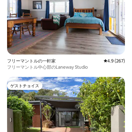
フリーマントルの一軒家
レビュー267
4.9 (267)
フリーマントル中心部のLaneway Studio
ゲストチョイス
ゲストチョイス