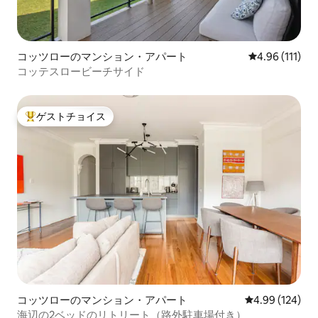
コッツローのマンション・アパート
レビュー111
4.96 (111)
コッテスロービーチサイド
ゲストチョイス
大好評のゲストチョイスです。
コッツローのマンション・アパート
レビュー124件
4.99 (124)
海辺の2ベッドのリトリート（路外駐車場付き）