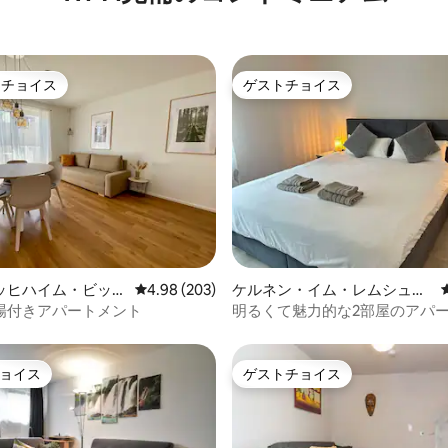
トチョイス
ゲストチョイス
ゲストチョイスです。
ゲストチョイス
中4.98つ星の平均評価
ッヒハイム・ビッシ
レビュー203件、5つ星中4.98つ星の平均評価
4.98 (203)
ケルネン・イム・レムシュタ
コンドミニアム
ルのコンドミニアム
場付きアパートメント
明るくて魅力的な2部屋のアパ
場付き
ョイス
ゲストチョイス
ョイス
ゲストチョイス