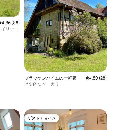
レビュー88件、5つ星中4.86つ星の平均評価
4.86 (88)
タイリッシ
ブラッケンハイムの一軒家
レビュー28件、5つ星
4.89 (28)
歴史的なベーカリー
ト
ゲストチョイス
ゲストチョイス