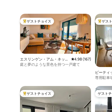
ゲストチョイス
ゲス
大好評のゲストチョイスです。
大好評の
エスリンゲン・アム・ネッカ
レビュー167件、5つ星
4.98 (167)
ーのコンドミニアム
庭と夢のような景色を持つ一戸建て
ビーティ
ンゲンの
専用駐車
ゲストチョイス
ゲストチ
大好評のゲストチョイスです。
ゲストチ