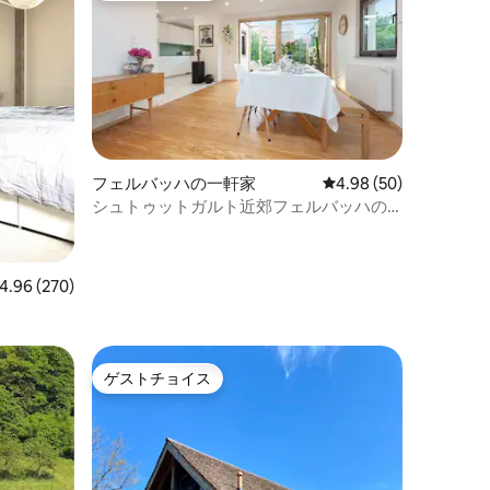
フェルバッハの一軒家
レビュー50件、5つ星
4.98 (50)
シュトゥットガルト近郊フェルバッハの
一戸建て住宅
ビュー270件、5つ星中4.96つ星の平均評価
4.96 (270)
ゲストチョイス
ゲストチョイス