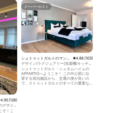
シュトゥ
スーパーホスト
ゲス
スーパーホスト
大好評
ョン・ア
ここは素敵です！ 
70㎡の
シュトゥ
のスタイ
験するのに
施設は、
す。 2つの部屋、設備の整ったキッチン、
そして美
ングサイ
トゥット
ア、ガス
シュトゥットガルトのマンシ
レビュー103件、5つ星
4.86 (103)
裏庭が特徴です。 
ョン・アパート
コンロ、
デザイン|ラグジュアリー|洗濯機|キッチ
わっています。 最大4
ン| WiFi
シュトゥットガルト・シュタムハイムの
だけます
APPARTIOへようこそ！ この中心部に位
置する宿泊施設から、交通の便が良いの
で、ストゥットガルトのすべての重要な
場所にすぐに行くことができます。 快適
な滞在に必要なものがすべて揃っていま
す： ボックススプリングベッド→ 3台＋二
レビュー128件、5つ星中4.95つ星の平均評価
4.95 (128)
段ベッド NETFLIX付きスマートテレビ→2
のデザイ
台 → ネスプレッソコーヒー → 大きなキッ
こそ！こ
チン → 高速Wi-Fi → 洗濯乾燥機 目の前に→