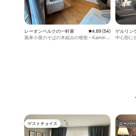
レーオンベルクの一軒家
レビュー54件、5つ星中
4.89 (54)
ゲルリン
風車小屋のそばの木組みの牧歌 – Kamin &
中心部に
Glemstal
本市場近
ゲストチョイス
スーパー
ゲストチョイス
スーパー