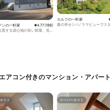
カルフの一軒家
森の幸せ | パノラマビューでス
4.89つ星の平均評価
ゲンの一軒家
レビュー188件、5つ星中4.77つ星の平均評価
4.77 (188)
ュに暮らす
位置する居心地の良い部屋、見
く
エアコン付きのマンション・アパー
ホスト
スーパーホスト
ホスト
スーパーホスト