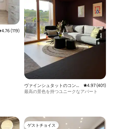
レビュー119件、5つ星中4.76つ星の平均評価
4.76 (119)
ヴァインシュタットのコンド
レビュー401件、5つ星
4.97 (401)
ミニアム
最高の景色を持つユニークなアパート
ゲストチョイス
ゲストチョイス