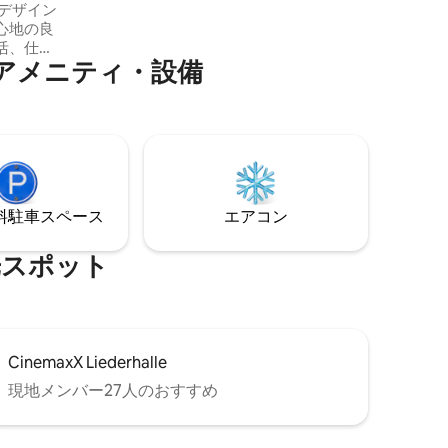
デザイン
地下鉄の駅があります（市内中心部まで
心地の良
20分、ポルシェまで5分）
活、仕
メ⁠ニ⁠テ⁠ィ⁠・⁠設⁠備
 デザイ
 時
ナーズ家
ィスやストリ
イン、そ
ストの最
⁠車ス⁠ペ⁠ー⁠ス
エアコン
ださい！
ス⁠ポ⁠ッ⁠ト
CinemaxX Liederhalle
現地メンバー27人のおすすめ