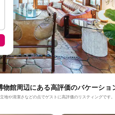
⁠周⁠辺⁠に⁠あ⁠る高⁠評⁠価⁠のバ⁠ケ⁠ー⁠シ⁠ョ⁠ン
立地や清潔さなどの点でゲストに高評価のリスティングです。