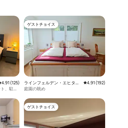
ゲストチョイス
ゲストチョイス
レビュー125件、5つ星中4.91つ星の平均評価
4.91 (125)
ラインフェルデン・エヒター
レビュー192件、5つ星
4.91 (192)
ディンゲンのコンドミニアム
ート、駐車
庭園の眺め
ゲストチョイス
ゲストチョイス