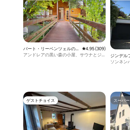
バート・リーベンツェルの一
レビュー309件、5つ星中
4.95 (309)
軒家
アンドレアの黒い森の小屋、サウナとジ
ジンデル
ャグジー付き
ソンネン
ゲストチョイス
スーパー
ゲストチョイス
スーパー