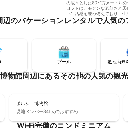
の広々とした80平方メートルの
駐車場 モールまで→徒歩2
ロフトは、モダンな豪華さと居
い生活感を兼ね備えており、生
のバ⁠ケ⁠ー⁠シ⁠ョ⁠ン⁠レ⁠ン⁠タ⁠ル⁠で人⁠気⁠のア⁠
事、リラックスに最適です。 独特な居住
空間のため🏡のオープンフロア 
ナーキッチン- 設備が整っています 🛋
代を超越した洗練されたデザイ
具 📶 高速Wi-Fi – ホームオフ
ーミングに最適 今すぐユニークなロフト
体験を予約して、快適さ、デザ
してシュトゥットガルト・ウェ
i
プール
敷地内無料駐
高のロケーションをお楽しみく
館⁠周⁠辺⁠に⁠あ⁠るそ⁠の⁠他⁠の人⁠気⁠の観⁠光⁠
ポルシェ博物館
現地メンバー341人のおすすめ
Wi-Fi完備のコンドミニアム