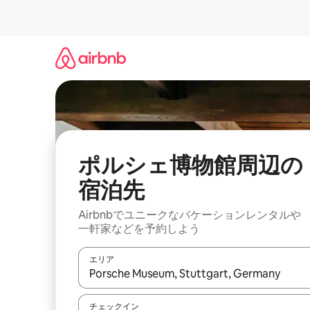
コ
ン
テ
ン
ツ
に
ス
キ
ッ
プ
ポルシェ博物館⁠周⁠辺⁠の
宿⁠泊⁠先
Airbnbでユニークなバ⁠ケ⁠ー⁠シ⁠ョ⁠ンレ⁠ン⁠タ⁠ルや
一⁠軒⁠家な⁠ど⁠を予⁠約⁠し⁠よ⁠う
エリア
検索結果が表示されたら、上下の矢印キーを使っ
チェックイン