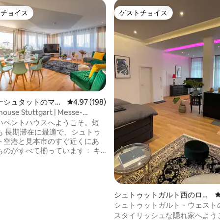
トチョイス
ゲストチョイス
ゲストチョイスです。
ゲストチョイス
ーシュタットのマン
レビュー198件、5つ星中4.97つ星の平均評価
4.97 (198)
4.94つ星の平均評価
アパート
ouse Stuttgart | Messe-
| テラス
いペントハウスへようこそ。短
も 長期滞在に最適で、シュトゥ
ト空港と見本市のすぐ近くにあ
ものがすべて揃っています： キ
ベッド→4台 バスルーム→2室
まで宿泊可能な寝室→3室 75イ
ートテレビ＆NETFLIXと
Prime → Bluetoothシアターサウ
シュトゥットガルト西のロフ
速インターネ
ト
シュトゥットガルト・ウェスト
フィットネス機器＆卓球 → ネスプ
ンロフトへようこそ
スタイリッシュな隠れ家へよう
ヒー → 簡易キッチン → 洗濯機