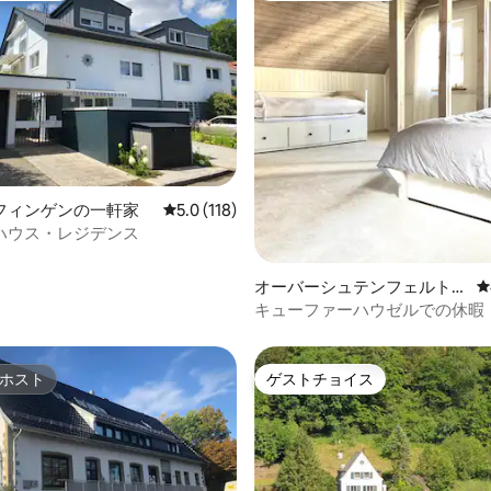
4.95つ星の平均評価
フィンゲンの一軒家
レビュー118件、5つ星中5.0つ星の平均評価
5.0 (118)
ハウス・レジデンス
オーバーシュテンフェルトの
レ
一軒家
キューファーハウゼルでの休暇
ホスト
ゲストチョイス
ホスト
ゲストチョイス