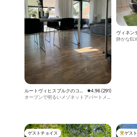
ヴィネン
ム
静かなE
ます
ルートヴィヒスブルクのコン
レビュー291件、5つ星
4.96 (291)
ドミニアム
オープンで明るいメゾネットアパートメ
ント、テラス付き（10P）
ゲストチョイス
ゲス
ゲストチョイス
大好評の