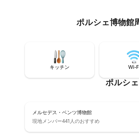
／乾燥機 → 無料
ニングエリア。 キッチンには、必要な調
分
理器具（食器、カトラリー、鍋、フライ
パンなど）と小型家電（ケトル、コーヒ
ポルシェ博物館⁠周⁠辺⁠
ーメーカー、トースター、電子レンジ、
ミキサー）がすべて備わっています。洗
濯乾燥機と自立型冷蔵庫。
キッチン
Wi-F
ポルシェ博物
メルセデス・ベンツ博物館
現地メンバー441人のおすすめ