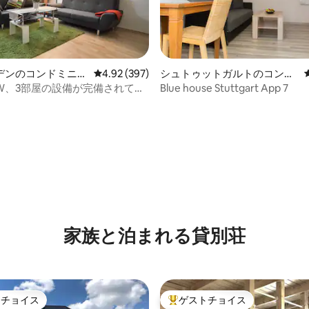
デンのコンドミニア
レビュー397件、5つ星中4.92つ星の平均評価
4.92 (397)
シュトゥットガルトのコンド
ミニアム
LW、3部屋の設備が完備されてい
Blue house Stuttgart App 7
中4.96つ星の平均評価
家族と泊まれる貸別荘
トチョイス
ゲストチョイス
ゲストチョイスです。
大好評のゲストチョイスです。