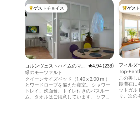
ゲストチョイス
ゲス
大好評のゲストチョイスです。
大好評の
フィルダ
コルンヴェストハイムのマン
レビュー238件、5つ星中
4.94 (238)
ション・
Top-Penth
ション・アパート
緑のモーツァルト
Airport 
この美し
クイーンサイズベッド（1.40 x 2.00 m ）
期滞在に
とワードローブを備えた寝室。 シャワー
ットガル
トレイ、洗面台、トイレ付きのバスルー
り、次の
ム。タオルはご用意しています。 ソフ
ングサイズ
ァ、ディスプレイキャビネット、サイド
最大8名様
ボード、スマートテレビを備えたリビン
ンチ→スマ
グルーム。 階段でアクセス可能なギャラ
Amazon 
リーには、追加の寝室スペース（クイー
ンドシステム iPadによる→高
ンサイズの布団ベッド、1.40 x 2.00 m ）
ット → 
があります。 デスク付きの仕事用エリ
レッソコー
ア。 ダイニングテーブルと椅子4脚のダイ