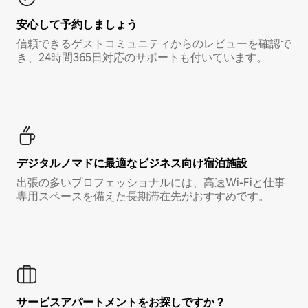
安心して予約しましょう
信頼できるゲストコミュニティからのレビューを確認で
き、24時間365日対応のサポートも付いています。
デジタルノマド⁠に最⁠適⁠なビ⁠ジ⁠ネ⁠ス⁠向⁠け宿⁠泊⁠施⁠設
出張の多いプロフェッショナルには、高速Wi-Fiと仕事
専用スペースを備えた長期滞在先がおすすめです。
サービスアパートメントをお探しですか？