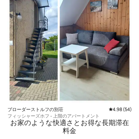
ブローダーストルフの別荘
レビュー54件
4.98 (54)
フィッシャーズホフ - 上階のアパートメント
お家のような快⁠適⁠さ⁠とお⁠得⁠な長⁠期⁠滞⁠在
料⁠金