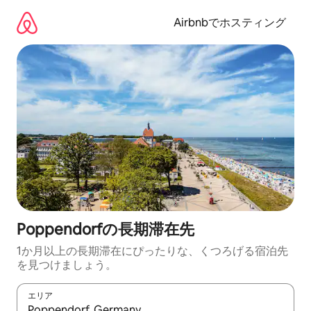
コ
ン
Airbnbでホスティング
テ
ン
ツ
に
ス
キ
ッ
プ
Poppendorfの長期滞在先
1か月以上の長期滞在にぴったりな、くつろげる宿泊先
を見つけましょう。
エリア
検索結果が表示されたら、上下の矢印キーを使って移動するか、