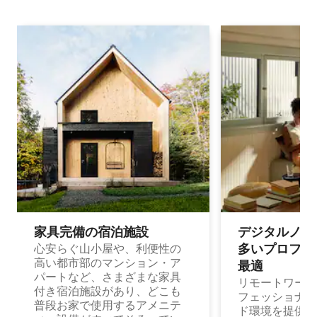
家具完備の宿⁠泊⁠施⁠設
デジタルノマド
多⁠いプ⁠ロ⁠フ⁠ェ⁠
心安らぐ山小屋や、利便性の
高い都市部のマンション・ア
最⁠適
パートなど、さまざまな家具
リモートワーク
付き宿泊施設があり、どこも
フェッショナル
普段お家で使用するアメニテ
ド環境を提供する