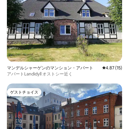
マンデルシャーゲンのマンション・アパート
レビュー15件
4.87 (15)
アパートLandidyll オストシー近く
ゲストチョイス
ゲストチョイス