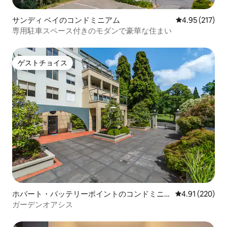
サンディ ベイのコンドミニアム
レビュー217件
4.95 (217)
専用駐車スペース付きのモダンで豪華な住まい
ゲストチョイス
ゲストチョイス
ホバート・バッテリーポイントのコンドミニ
レビュー220件
4.91 (220)
アム
ガーデンオアシス