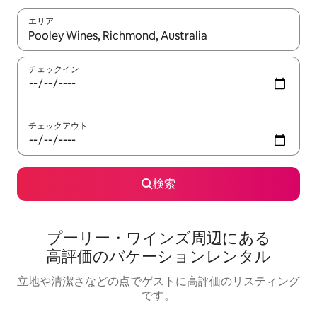
エリア
検索結果が表示されたら、上下の矢印キーを使って移動するか、
チェックイン
チェックアウト
検索
プーリー・ワインズ⁠周⁠辺⁠に⁠あ⁠る
高⁠評⁠価⁠のバ⁠ケ⁠ー⁠シ⁠ョ⁠ン⁠レ⁠ン⁠タ⁠ル
立地や清潔さなどの点でゲストに高評価のリスティング
です。