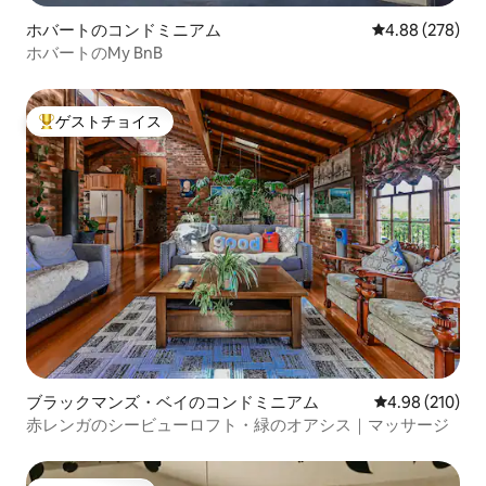
ホバートのコンドミニアム
レビュー278件
4.88 (278)
ホバートのMy BnB
ゲストチョイス
大好評のゲストチョイスです。
ブラックマンズ・ベイのコンドミニアム
レビュー210件
4.98 (210)
赤レンガのシービューロフト・緑のオアシス｜マッサージ