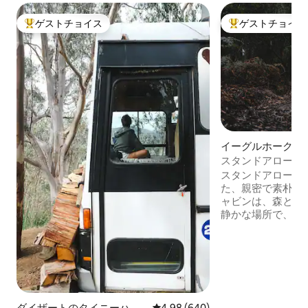
ゲストチョイス
ゲストチョイス
大好評のゲストチョイスです。
大好評のゲストチ
イーグルホーク・
ログハウス
スタンドアローン
スタンドアローン
た、親密で素朴な
ャビンは、森と海
静かな場所で、自
ための場所です。
ずりの中、ベッド
風呂は深く、お湯
沢な中でのシンプ
す。薪ストーブが
ー製のクッション
ゆったりとくつろ
ダイザートのタイニーハウ
レビュー640件、5つ星中4.98
4.98 (640)