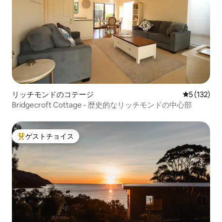
リッチモンドのコテージ
レビュー1
5 (132)
Bridgecroft Cottage - 歴史的なリッチモンドの中心部
ゲストチョイス
大好評のゲストチョイスです。