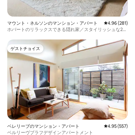
マウント・ネルソンのマンション・アパート
レビュー281件
4.96 (281)
ホバートのリラックスできる隠れ家／スタイリッシュな2ベ
ッドのマンション・アパート
ゲストチョイス
ゲストチョイス
ベレリーブのマンション・アパート
レビュー557件
4.95 (557)
ベルリーヴブラフデザインアパートメント