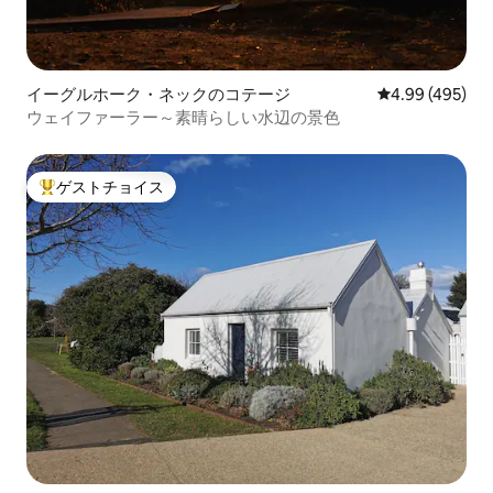
イーグルホーク・ネックのコテージ
レビュー495件
4.99 (495)
ウェイファーラー～素晴らしい水辺の景色
ゲストチョイス
大好評のゲストチョイスです。