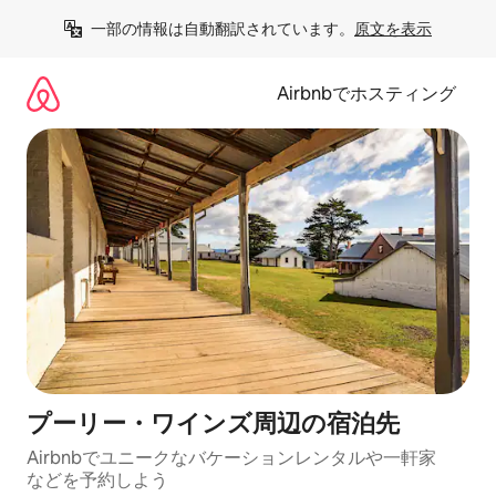
コ
一部の情報は自動翻訳されています。
原文を表示
ン
テ
ン
Airbnbでホスティング
ツ
に
ス
キ
ッ
プ
プーリー・ワインズ⁠周⁠辺⁠の宿⁠泊⁠先
Airbnbでユニークなバ⁠ケ⁠ー⁠シ⁠ョ⁠ンレ⁠ン⁠タ⁠ルや一⁠軒⁠家
な⁠ど⁠を予⁠約⁠し⁠よ⁠う