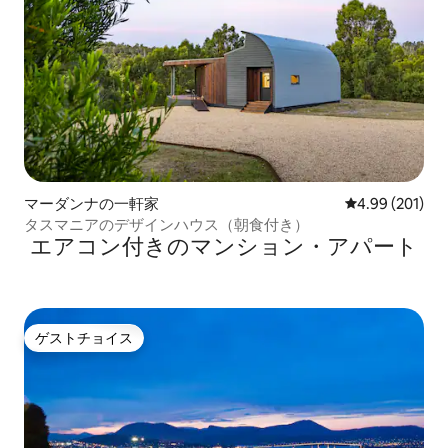
マーダンナの一軒家
レビュー201件
4.99 (201)
タスマニアのデザインハウス（朝食付き）
エアコン付きのマンション・アパート
ゲストチョイス
ゲストチョイス