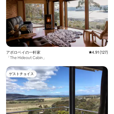
アポロベイの一軒家
レビュー127
4.91 (127)
「The Hideout Cabin」
ゲストチョイス
ゲストチョイス