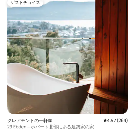
ゲストチョイス
ゲストチョイス
クレアモントの一軒家
レビュー264件
4.97 (264)
29 Ebden – ホバート北部にある建築家の家