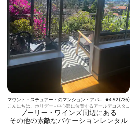
マウント・スチュアートのマンション・アパ
レビュー736件
4.92 (736)
ート
こんにちは、ホリデー - 中心部に位置するアールデコスタ
プーリー・ワインズ⁠周⁠辺⁠に⁠あ⁠る
イル
そ⁠の⁠他⁠の素⁠敵⁠なバ⁠ケ⁠ー⁠シ⁠ョ⁠ン⁠レ⁠ン⁠タ⁠ル