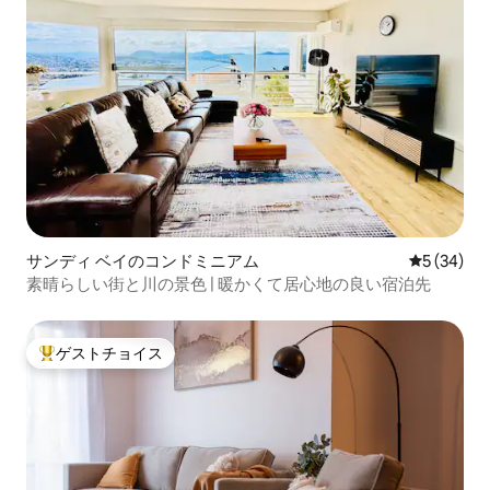
サンディ ベイのコンドミニアム
レビュー3
5 (34)
素晴らしい街と川の景色 | 暖かくて居心地の良い宿泊先
ゲストチョイス
大好評のゲストチョイスです。