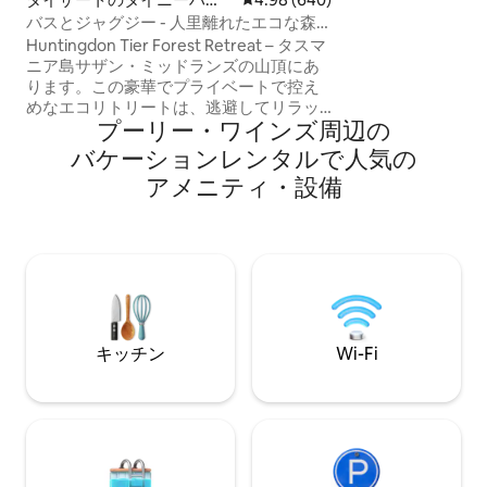
グルホークネック
ス
バスとジャグジー - 人里離れたエコな森
る、静かなルフラ
の中のリトリート
Huntingdon Tier Forest Retreat – タスマ
@thestandalon
ニア島サザン・ミッドランズの山頂にあ
てください
ります。この豪華でプライベートで控え
めなエコリトリートは、逃避してリラッ
プーリー・ワインズ⁠周⁠辺⁠の
クスし、つながりを取り戻すことができ
る場所です。 薪暖めのジャグジーに浸か
バ⁠ケ⁠ー⁠シ⁠ョ⁠ン⁠レ⁠ン⁠タ⁠ル⁠で人⁠気⁠の
り、暖かい炎のそばでくつろぐ、または
ア⁠メ⁠ニ⁠テ⁠ィ⁠・⁠設⁠備
快適なベッドで眠り、木の上を眺めて
山々を眺め、地元の野生動物を観察しま
しょう。山を散策したり、30メートル下
にある自然の中の瞑想の洞窟を楽しんだ
りしましょう。 1泊のご宿泊も歓迎してい
ますが、ゲストの方々からは、もっと長
く滞在できればよかったとよく言われま
す！
キッチン
Wi-Fi