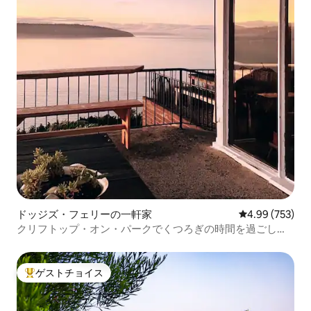
ドッジズ・フェリーの一軒家
レビュー753件
4.99 (753)
クリフトップ・オン・パークでくつろぎの時間を過ごしま
しょう
ゲストチョイス
大好評のゲストチョイスです。