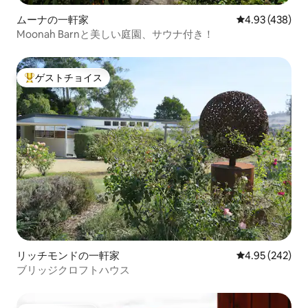
ムーナの一軒家
レビュー438件
4.93 (438)
Moonah Barnと美しい庭園、サウナ付き！
ゲストチョイス
大好評のゲストチョイスです。
リッチモンドの一軒家
レビュー242件
4.95 (242)
ブリッジクロフトハウス