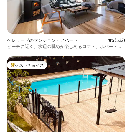
ベレリーブのマンション・アパート
レビュー53
5 (532)
ビーチに近く、水辺の眺めが楽しめるロフト、ホバートま
で10分
ゲストチョイス
大好評のゲストチョイスです。