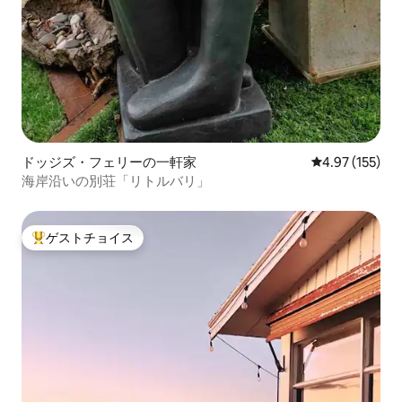
ドッジズ・フェリーの一軒家
レビュー155件
4.97 (155)
海岸沿いの別荘「リトルバリ」
ゲストチョイス
大好評のゲストチョイスです。