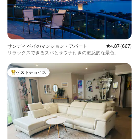
サンディ ベイのマンション・アパート
レビュー667件
4.87 (667)
リラックスできるスパとサウナ付きの魅惑的な景色。
ゲストチョイス
大好評のゲストチョイスです。