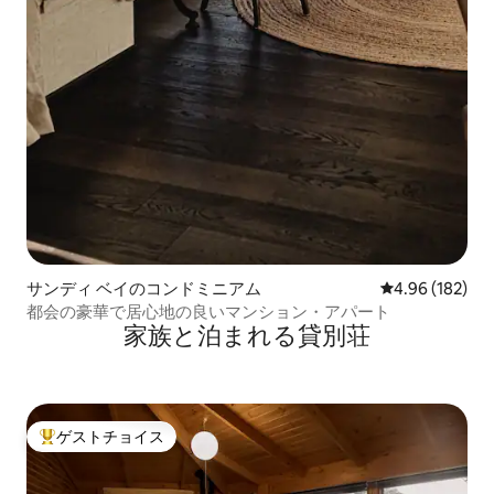
サンディ ベイのコンドミニアム
レビュー182件
4.96 (182)
都会の豪華で居心地の良いマンション・アパート
家族と泊まれる貸別荘
ゲストチョイス
大好評のゲストチョイスです。