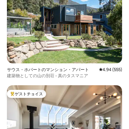
サウス・ホバートのマンション・アパート
レビュー555件
4.94 (555)
建築物としての山の別荘 - 真のタスマニア
ゲストチョイス
大好評のゲストチョイスです。