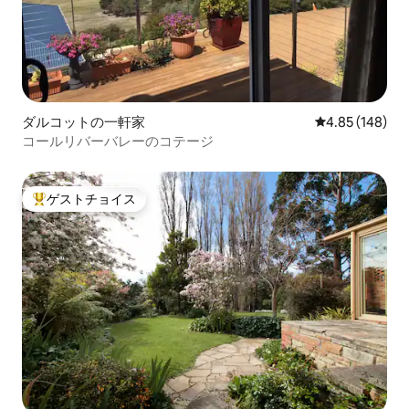
ダルコットの一軒家
レビュー148件
4.85 (148)
コールリバーバレーのコテージ
ゲストチョイス
大好評のゲストチョイスです。