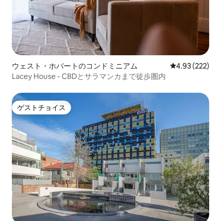
ウェスト・ホバートのコンドミニアム
レビュー222件
4.93 (222)
Lacey House - CBDとサラマンカまで徒歩圏内
ゲストチョイス
ゲストチョイス