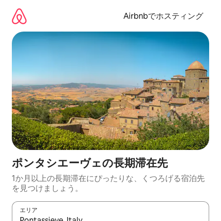
コ
ン
Airbnbでホスティング
テ
ン
ツ
に
ス
キ
ッ
プ
ポンタシエーヴェの長期滞在先
1か月以上の長期滞在にぴったりな、くつろげる宿泊先
を見つけましょう。
エリア
検索結果が表示されたら、上下の矢印キーを使って移動するか、