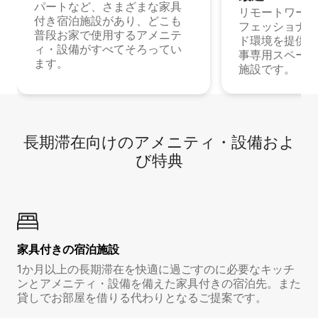
パートなど、さまざまな家具
リモートワーク
付き宿泊施設があり、どこも
フェッショナル
普段お家で使用するアメニテ
ド環境を提供する
ィ・設備がすべてそろってい
事専用スペース
ます。
施設です。
長期滞在向け⁠のア⁠メ⁠ニ⁠テ⁠ィ⁠・設⁠備⁠およ
び特⁠典
家具付き⁠の宿⁠泊⁠施⁠設
1か月以上の長期滞在を快適に過ごすのに必要なキッチ
ンとアメニティ・設備を備えた家具付きの宿泊先。また
貸しでお部屋を借りる代わりとなるご提案です。