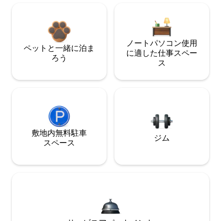
ノートパソコン使用
ペットと一緒に泊ま
に適した仕事スペー
ろう
ス
敷地内無料駐⁠車
ジム
ス⁠ペ⁠ー⁠ス