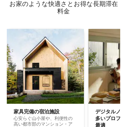
お家のような快⁠適⁠さ⁠とお⁠得⁠な長⁠期⁠滞⁠在
料⁠金
家具完備の宿⁠泊⁠施⁠設
デジタルノマド
多⁠いプ⁠ロ⁠フ⁠ェ⁠
心安らぐ山小屋や、利便性の
高い都市部のマンション・ア
最⁠適