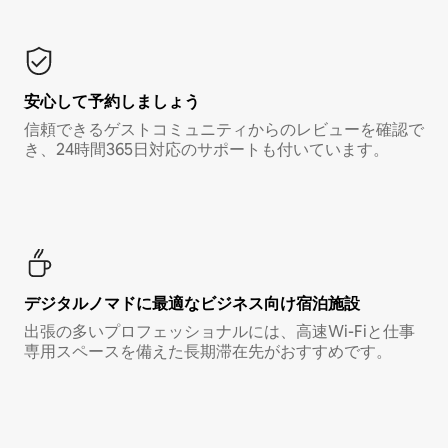
安心して予約しましょう
信頼できるゲストコミュニティからのレビューを確認で
き、24時間365日対応のサポートも付いています。
デジタルノマド⁠に最⁠適⁠なビ⁠ジ⁠ネ⁠ス⁠向⁠け宿⁠泊⁠施⁠設
出張の多いプロフェッショナルには、高速Wi-Fiと仕事
専用スペースを備えた長期滞在先がおすすめです。