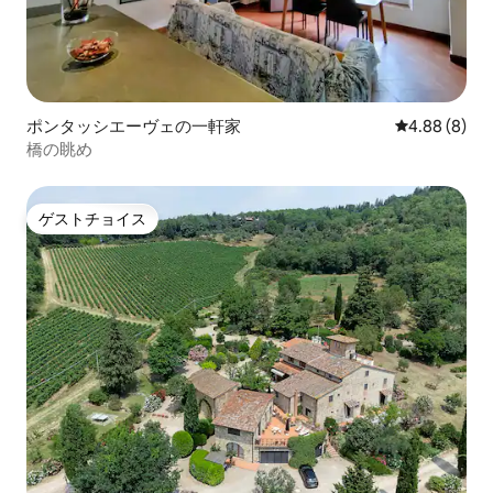
ポンタッシエーヴェの一軒家
レビュー8件
4.88 (8)
橋の眺め
ゲストチョイス
ゲストチョイス