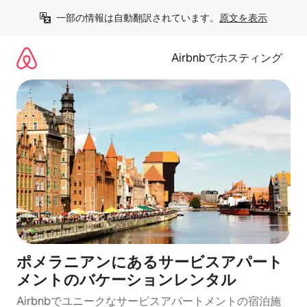
コ
一部の情報は自動翻訳されています。
原文を表示
ン
テ
ン
Airbnbでホスティング
ツ
に
ス
キ
ッ
プ
ポメラニアンにあるサービスアパート
メントのバケーションレンタル
Airbnbでユニークなサービスアパートメントの宿泊施