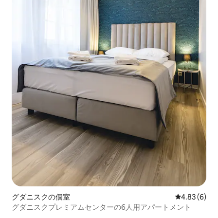
グダニスクの個室
レビュー6件
4.83 (6)
グダニスクプレミアムセンターの6人用アパートメント