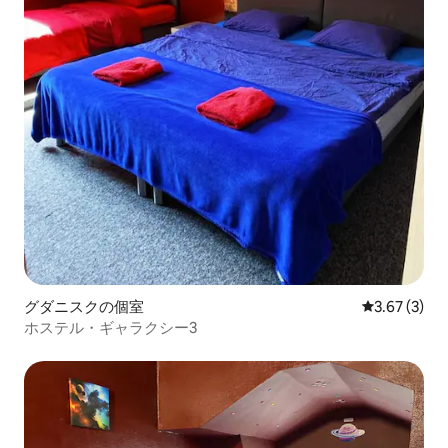
グダニスクの個室
レビュー3件
3.67 (3)
ホステル・ギャラクシー3