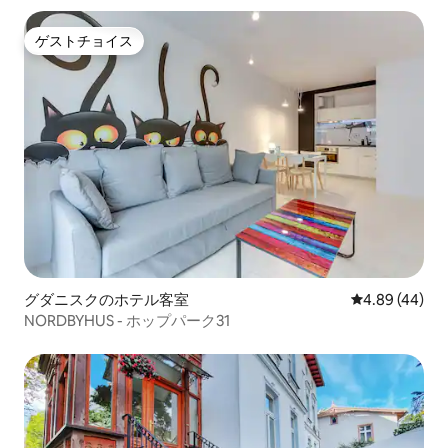
ゲストチョイス
ゲストチョイス
グダニスクのホテル客室
レビュー44件
4.89 (44)
NORDBYHUS - ホップパーク31