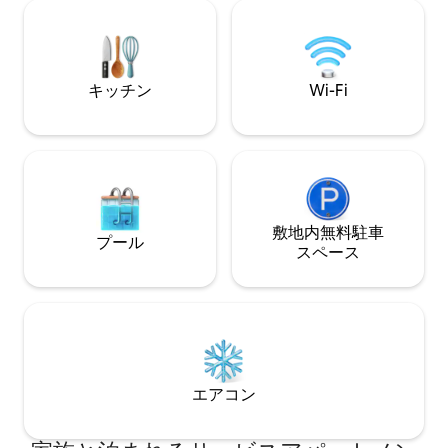
には無料のアメニティグッズがございま
れています）。近
す ★ プール、サウナ、フィットネスルー
ラクション（ロン
ムを無料でご利用いただけます。 ★ VAT
ーターフロント、
請求書（ご要望に応じて）
プチューンの泉な
ョップがあります
キッチン
Wi-Fi
敷地内無料駐⁠車
プール
ス⁠ペ⁠ー⁠ス
エアコン