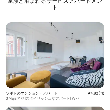
家族と泊まれるサービスアパートメン
ト
ソポトのマンション・アパート
レビュー11件
4.82 (11)
3 Maja 71/7 |スタイリッシュなアパート| Wi-Fi