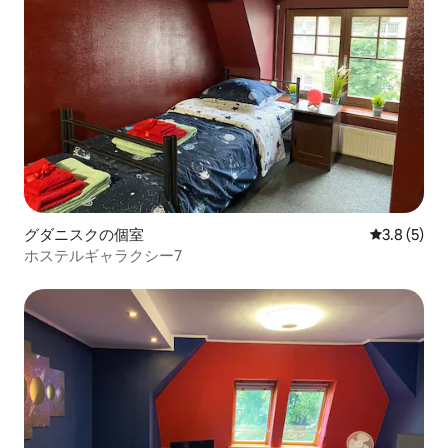
グダニスクの個室
レビュー5
3.8 (5)
ホステルギャラクシー7