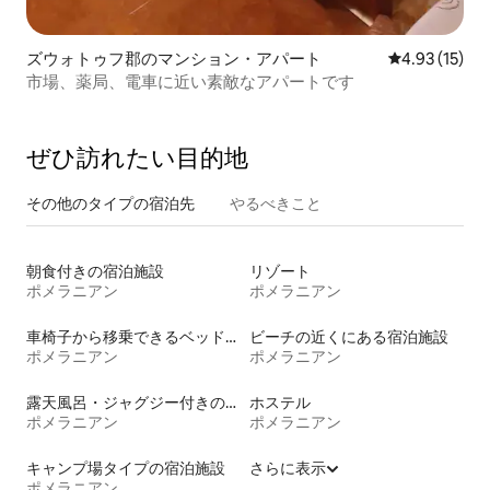
ズウォトゥフ郡のマンション・アパート
レビュー15件
4.93 (15)
市場、薬局、電車に近い素敵なアパートです
ぜひ訪⁠れ⁠た⁠い目⁠的⁠地
その他のタ⁠イ⁠プ⁠の宿⁠泊⁠先
やるべきこと
朝食付きの宿泊施設
リゾート
ポメラニアン
ポメラニアン
車椅子から移乗できるベッドがある宿泊施設
ビーチの近くにある宿泊施設
ポメラニアン
ポメラニアン
露天風呂・ジャグジー付きの宿泊施設
ホステル
ポメラニアン
ポメラニアン
キャンプ場タイプの宿泊施設
さらに表示
ポメラニアン