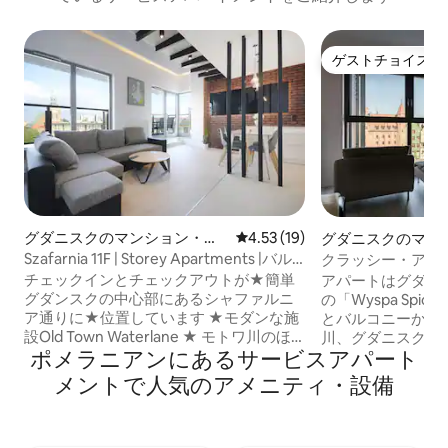
ゲストチョイス
ゲストチョイス
グダニスクのマンション・ア
レビュー19件、5つ星中4.53
4.53 (19)
グダニスクのマン
パート
ート
Szafarnia 11F | Storey Apartments |バル
クラッシー・アパ
コニー
ク • 街の眺め
チェックインとチェックアウトが★簡単
アパートはグダニ
グダンスクの中心部にあるシャファルニ
の「Wyspa Spi
ア通りに★位置しています ★モダンな施
とバルコニーから
設Old Town Waterlane ★ モトワ川のほ
川、グダニスクの
ポメラニアンにあるサービスアパート
とり ★旧市街のすぐそば バス停まで
に広がっています
★260m ★グダニスクダウンタウン駅ま
りとしており、設
メントで人気のアメニティ・設備
で1.4 km ★面積：36平方メートル ★ 4名
名様までご宿泊い
様用です。 ★バルコニー ★テレビ、Wi-
メントには、ガレ
Fi ★ 設備の整ったキッチン ★ バスルーム
車スペースがあり