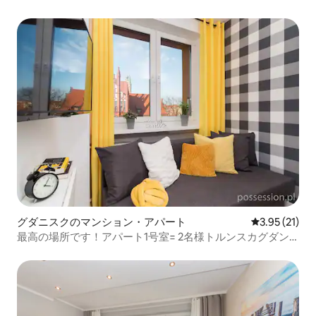
グダニスクのマンション・アパート
レビュー21件
3.95 (21)
最高の場所です！アパート1号室= 2名様トルンスカグダン
スク