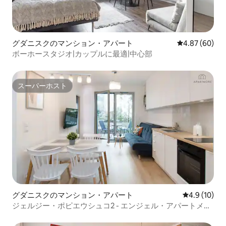
グダニスクのマンション・アパート
レビュー60件
4.87 (60)
ボーホースタジオ|カップルに最適|中心部
スーパーホスト
スーパーホスト
グダニスクのマンション・アパート
レビュー10
4.9 (10)
ジェルジー・ポピエウシュコ2 - エンジェル・アパートメン
ト