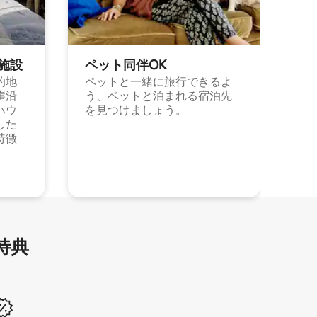
施⁠設
ペット同⁠伴OK
的地
ペットと一緒に旅行できるよ
崖沿
う、ペットと泊まれる宿泊先
ハウ
を見つけましょう。
した
特徴
特⁠典