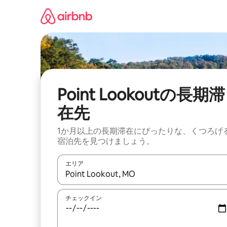
コ
ン
テ
ン
ツ
に
ス
キ
ッ
Point Lookoutの長期滞
プ
在先
1か月以上の長期滞在にぴったりな、くつろげ
宿泊先を見つけましょう。
エリア
検索結果が表示されたら、上下の矢印キーを使っ
チェックイン