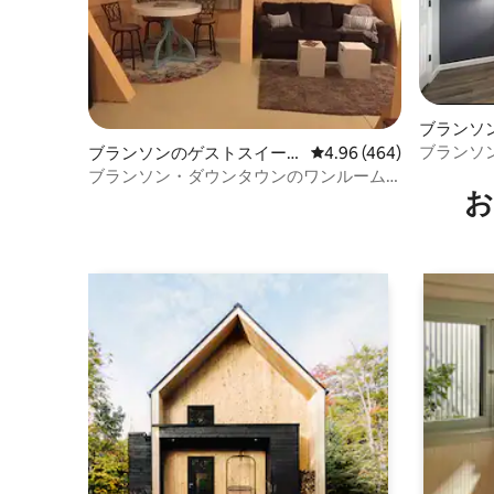
ブランソ
ブランソ
ブランソンのゲストスイー
レビュー464件、5つ星中
4.96 (464)
ール•階段
ト
ブランソン・ダウンタウンのワンルーム
お
ゲストスイート