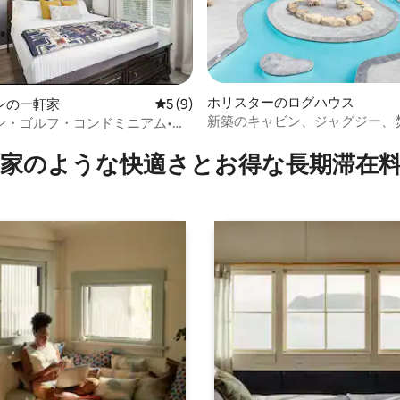
ホリスターのログハウス
ンの一軒家
レビュー9件、5つ星中5つ星の平均評価
5 (9)
新築のキャビン、ジャグジー、
ン・ゴルフ・コンドミニアム•プ
4.96つ星の平均評価
台、プール、ブランソン、ビッ
なし•8名様宿泊可能
家のような快⁠適⁠さ⁠とお⁠得⁠な長⁠期⁠滞⁠在料