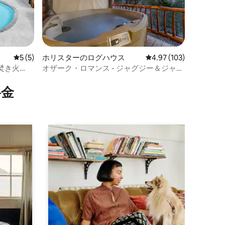
レビュー5件、5つ星中5つ星の平均評価
5 (5)
ホリスターのログハウス
レビュー103件、5つ星
4.97 (103)
焚き火
オザーク・ロマンス - ジャグジー＆ジャグ
グセダー
ジー付きログハウス
⁠金