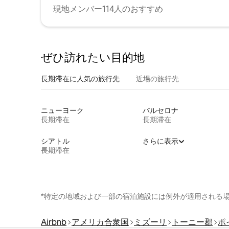
現地メンバー114人のおすすめ
ぜひ訪⁠れ⁠た⁠い目⁠的⁠地
長期滞在に人気の旅行先
近場の旅行先
ニューヨーク
バルセロナ
長期滞在
長期滞在
シアトル
さらに表示
長期滞在
*特定の地域および一部の宿泊施設には例外が適用される
Airbnb
アメリカ合衆国
ミズーリ
トーニー郡
ポ