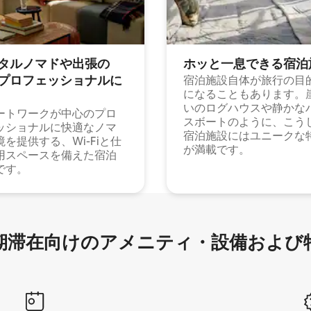
タルノマドや出⁠張⁠の
ホッと一⁠息⁠で⁠き⁠る宿⁠泊
⁠ロ⁠フ⁠ェ⁠ッ⁠シ⁠ョ⁠ナ⁠ル⁠に
宿泊施設自体が旅行の目
になることもあります。
いのログハウスや静かな
ートワークが中心のプロ
スボートのように、こう
ッショナルに快適なノマ
宿泊施設にはユニークな
境を提供する、Wi-Fiと仕
が満載です。
用スペースを備えた宿泊
です。
滞在向け⁠のア⁠メ⁠ニ⁠テ⁠ィ⁠・設⁠備⁠および