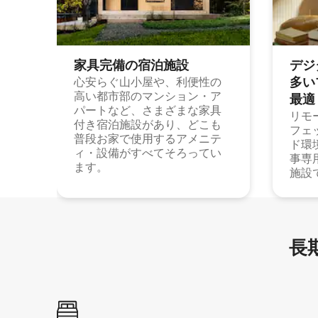
家具完備の宿⁠泊⁠施⁠設
デジ
多⁠いプ
心安らぐ山小屋や、利便性の
高い都市部のマンション・ア
最⁠適
パートなど、さまざまな家具
リモ
付き宿泊施設があり、どこも
フェ
普段お家で使用するアメニテ
ド環
ィ・設備がすべてそろってい
事専
ます。
施設
長期