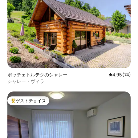
ポッチェトルテクのシャレー
レビュー74件
4.95 (74)
シャレー・ヴィラ
ゲストチョイス
大好評のゲストチョイスです。