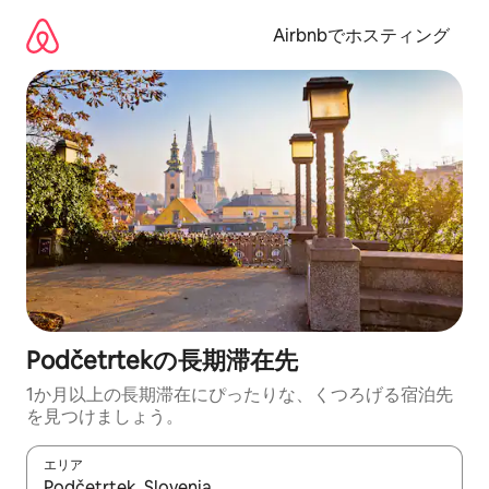
コ
ン
Airbnbでホスティング
テ
ン
ツ
に
ス
キ
ッ
プ
Podčetrtekの長期滞在先
1か月以上の長期滞在にぴったりな、くつろげる宿泊先
を見つけましょう。
エリア
検索結果が表示されたら、上下の矢印キーを使って移動するか、