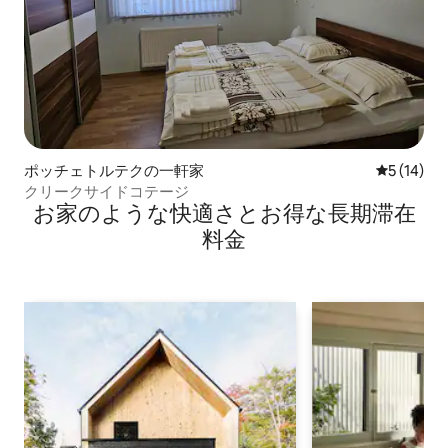
ポッチェトルテクの一軒家
レビュー1
5 (14)
クリークサイドコテージ
お家のような快⁠適⁠さ⁠とお⁠得⁠な長⁠期⁠滞⁠在
料⁠金