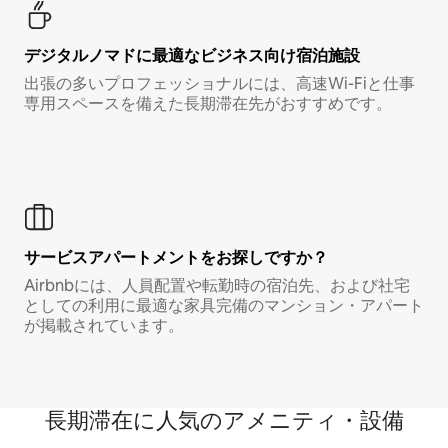
デジタルノマド⁠に最⁠適⁠なビ⁠ジ⁠ネ⁠ス⁠向⁠け宿⁠泊⁠施⁠設
出張の多いプロフェッショナルには、高速Wi-Fiと仕事
専用スペースを備えた長期滞在先がおすすめです。
サービスアパートメントをお探しですか？
Airbnbには、人員配置や転勤時の宿泊先、および社宅
としての利用に最適な家具完備のマンション・アパート
が掲載されています。
長期滞在に人気のアメニティ・設備