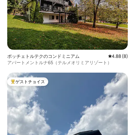
ポッチェトルテクのコンドミニアム
レビュー8件
4.88 (8)
アパートメントルナ65（テルメオリミアリゾート）
ゲストチョイス
大好評のゲストチョイスです。