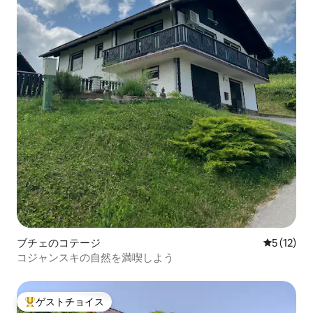
ブチェのコテージ
レビュー1
5 (12)
コジャンスキの自然を満喫しよう
ゲストチョイス
大好評のゲストチョイスです。