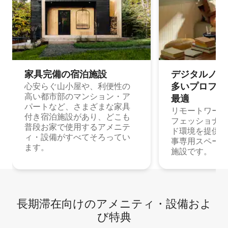
家具完備の宿⁠泊⁠施⁠設
デジタルノマド
多⁠いプ⁠ロ⁠フ⁠ェ⁠
心安らぐ山小屋や、利便性の
高い都市部のマンション・ア
最⁠適
パートなど、さまざまな家具
リモートワーク
付き宿泊施設があり、どこも
フェッショナル
普段お家で使用するアメニテ
ド環境を提供する
ィ・設備がすべてそろってい
事専用スペース
ます。
施設です。
長期滞在向け⁠のア⁠メ⁠ニ⁠テ⁠ィ⁠・設⁠備⁠およ
び特⁠典