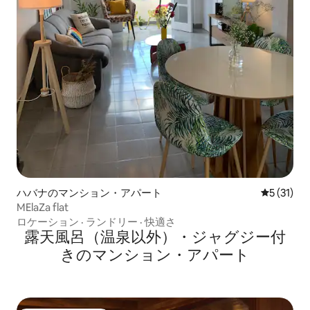
ハバナのマンション・アパート
レビュー3
5 (31)
MElaZa flat
ロケーション
·
ランドリー
·
快適さ
露天風呂（温泉以外）・ジャグジー付
きのマンション・アパート