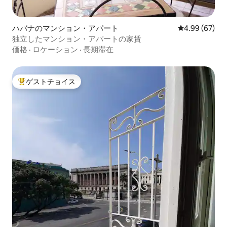
ハバナのマンション・アパート
レビュー67件
4.99 (67)
独立したマンション・アパートの家賃
価格
·
ロケーション
·
長期滞在
ゲストチョイス
大好評のゲストチョイスです。