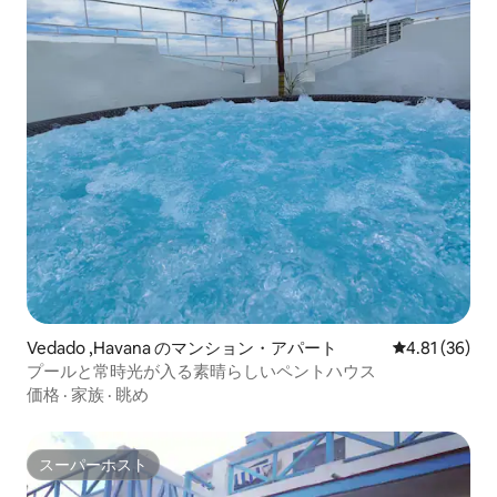
Vedado ,Havana のマンション・アパート
レビュー36件
4.81 (36)
プールと常時光が入る素晴らしいペントハウス
価格
·
家族
·
眺め
スーパーホスト
スーパーホスト