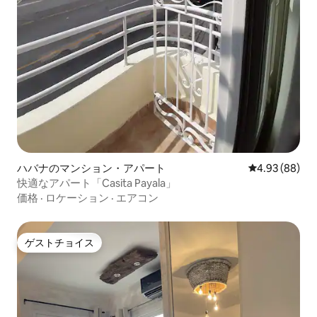
ハバナのマンション・アパート
レビュー88件
4.93 (88)
快適なアパート「Casita Payala」
価格
·
ロケーション
·
エアコン
ゲストチョイス
ゲストチョイス