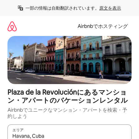
コ
一部の情報は自動翻訳されています。
原文を表示
ン
テ
ン
Airbnbでホスティング
ツ
に
ス
キ
ッ
プ
Plaza de la Revoluciónにあるマンショ
ン・アパートのバケーションレンタル
Airbnbでユニークなマンション・アパートを検索・予
約しよう
エリア
検索結果が表示されたら、上下の矢印キーを使って移動するか、