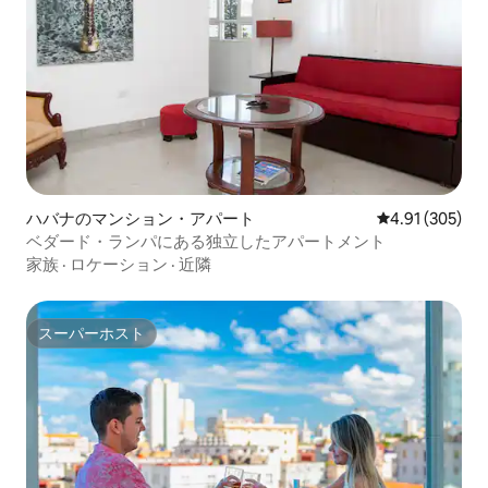
ハバナのマンション・アパート
レビュー305件
4.91 (305)
ベダード・ランパにある独立したアパートメント
家族
·
ロケーション
·
近隣
スーパーホスト
スーパーホスト