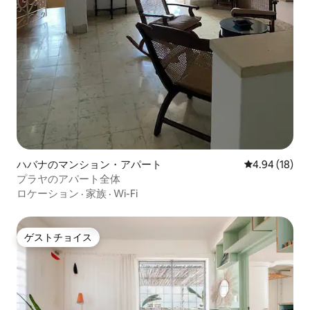
ハバナのマンション・アパート
レビュー18件
4.94 (18)
プラヤのアパート全体
ロケーション
·
家族
·
Wi-Fi
ゲストチョイス
ゲストチョイス