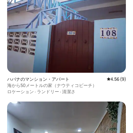
ハバナのマンション・アパート
レビュー9件
4.56 (9)
海から50メートルの家（ナウティコビーチ）
ロケーション
·
ランドリー
·
清潔さ