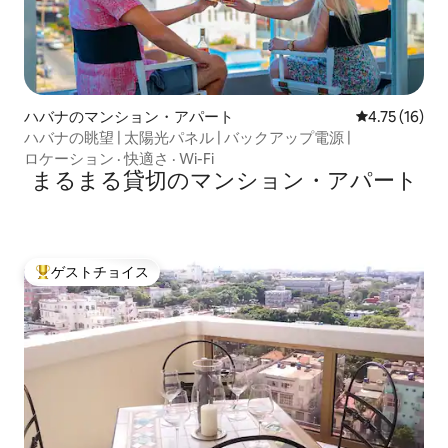
ハバナのマンション・アパート
レビュー16件
4.75 (16)
ハバナの眺望 | 太陽光パネル | バックアップ電源 |
ロケーション
·
快適さ
·
Wi-Fi
まるまる貸切のマンション・アパート
ゲストチョイス
大好評のゲストチョイスです。