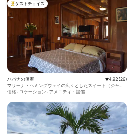
ゲストチョイス
大好評のゲストチョイスです。
ハバナの個室
レビュー26件
4.92 (26)
マリーナ・ヘミングウェイの広々としたスイート（ジャグ
ジー付き）
価格
·
ロケーション
·
アメニティ・設備