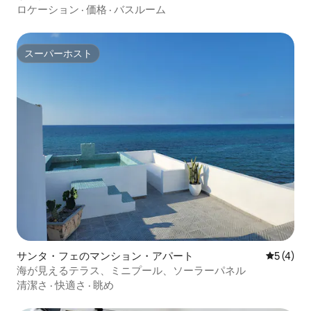
ロケーション
·
価格
·
バスルーム
スーパーホスト
スーパーホスト
サンタ・フェのマンション・アパート
レビュー
5 (4)
海が見えるテラス、ミニプール、ソーラーパネル
清潔さ
·
快適さ
·
眺め