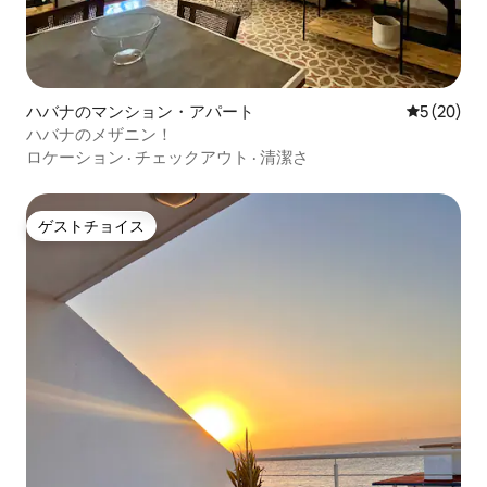
ハバナのマンション・アパート
レビュー2
5 (20)
ハバナのメザニン！
ロケーション
·
チェックアウト
·
清潔さ
ゲストチョイス
ゲストチョイス