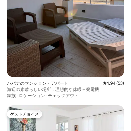
ハバナのマンション・アパート
レビュー53件
4.94 (53)
海辺の素晴らしい場所：理想的な休暇＋発電機
家族
·
ロケーション
·
チェックアウト
ゲストチョイス
ゲストチョイス