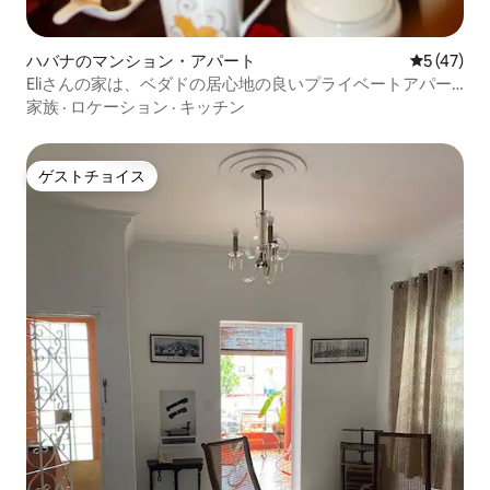
ハバナのマンション・アパート
レビュー4
5 (47)
Eliさんの家は、ベダドの居心地の良いプライベートアパー
トです
家族
·
ロケーション
·
キッチン
ゲストチョイス
ゲストチョイス