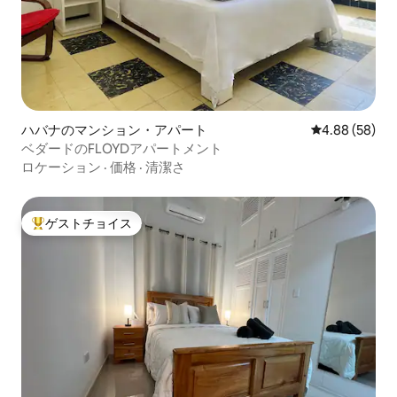
ハバナのマンション・アパート
レビュー58件
4.88 (58)
ベダードのFLOYDアパートメント
ロケーション
·
価格
·
清潔さ
ゲストチョイス
大好評のゲストチョイスです。