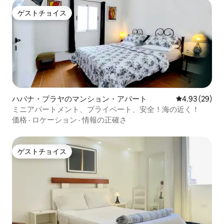
ゲストチョイス
ゲストチョイス
ハバナ・プラヤのマンション・アパート
レビュー29件
4.93 (29)
ミニアパートメント、プライベート、安全！海の近く！
価格
·
ロケーション
·
情報の正確さ
ゲストチョイス
ゲストチョイス