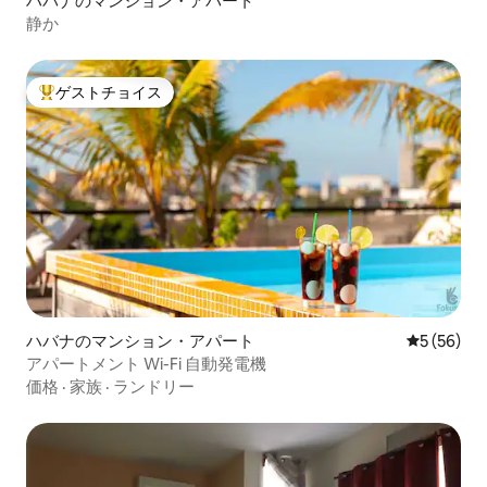
ハバナのマンション・アパート
静か
ゲストチョイス
大好評のゲストチョイスです。
ハバナのマンション・アパート
レビュー5
5 (56)
アパートメント Wi-Fi 自動発電機
価格
·
家族
·
ランドリー