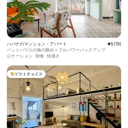
ハバナのマンション・アパート
レビュー1
5 (19)
ペントハウスの海の眺め＋フルパワーバックアップ
ロケーション
·
朝食
·
快適さ
ゲストチョイス
大好評のゲストチョイスです。