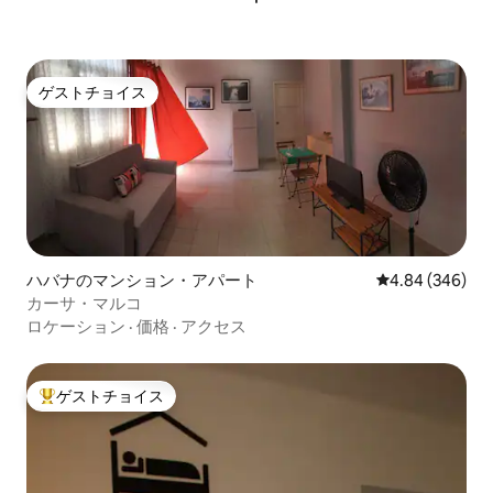
ゲストチョイス
ゲストチョイス
ハバナのマンション・アパート
レビュー346件
4.84 (346)
カーサ・マルコ
ロケーション
·
価格
·
アクセス
ゲストチョイス
大好評のゲストチョイスです。