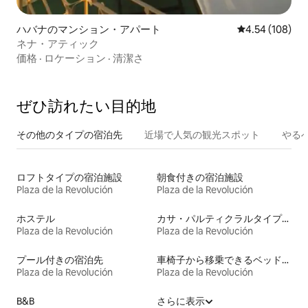
ハバナのマンション・アパート
レビュー108件
4.54 (108)
ネナ・アティック
価格
·
ロケーション
·
清潔さ
ぜひ訪⁠れ⁠た⁠い目⁠的⁠地
その他のタ⁠イ⁠プ⁠の宿⁠泊⁠先
近場で人気の観光スポット
やる
ロフトタイプの宿泊施設
朝食付きの宿泊施設
Plaza de la Revolución
Plaza de la Revolución
ホステル
カサ・パルティクラルタイプの宿泊施設
Plaza de la Revolución
Plaza de la Revolución
プール付きの宿泊先
車椅子から移乗できるベッドがある宿泊施設
Plaza de la Revolución
Plaza de la Revolución
B&B
さらに表示