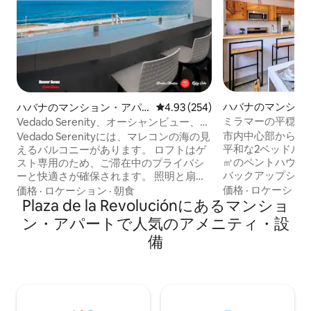
ハバナのマンショ
ハバナのマンション・アパ
レビュー254件、5つ星中4.93
4.93 (254)
ト
ート
ミラマーの平穏な
Vedado Serenity、オーシャンビュー、無
ーパネルとWi-Fi
料Wi-Fi
市内中心部から2
Vedado Serenityには、マレコンの海の見
平和な2ベッドルー
えるバルコニーがあります。 ロフトはゲ
㎡のペントハウス。 無料Wi-Fi - 太陽
スト専用のため、ご滞在中のプライバシ
バックアップシステム 停電時で
ーと快適さが確保されます。 照明と扇風
消えることはありま
機用のEcoflow発電機があります。 キュ
価格
·
ロケーショ
価格
·
ロケーション
·
朝食
れた設備の整った
ーバの人々をサポートするカテゴリーで
Plaza de la Revoluciónにあるマンショ
見えるバルコニー。
ご予約ください。 無料Wi-Fi 3名様の場
ン・アパートで人気のアメニティ・設
営の建物の3階（最
合、追加料金で2台目のベッドを追加いた
備
物にはエレベータ
します。 現地SIMカードのレンタルが可
パートまでわずか54段で
能です（利用可能状況により）。 1日あた
ねください。1時
り2米ドル+初期パッケージ5米ドル。 含
す。 今すぐハバナの滞在を予約しましょ
まれるもの：6GBのデータ、70通の
う！
SMS、1時間の通話。