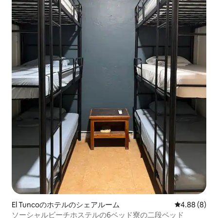
El Tuncoのホテルのシェアルーム
レビュー8件
4.88 (8)
ソーシャルビーチホステルの6ベッド寮の二段ベッド