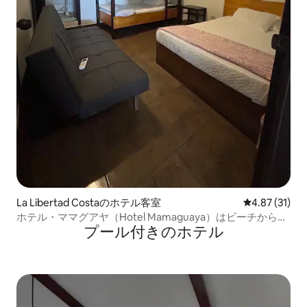
La Libertad Costaのホテル客室
レビュー31件
4.87 (31)
ホテル・ママグアヤ（Hotel Mamaguaya）はビーチから歩
プール付きのホ⁠テ⁠ル
いてすぐの場所にあります。