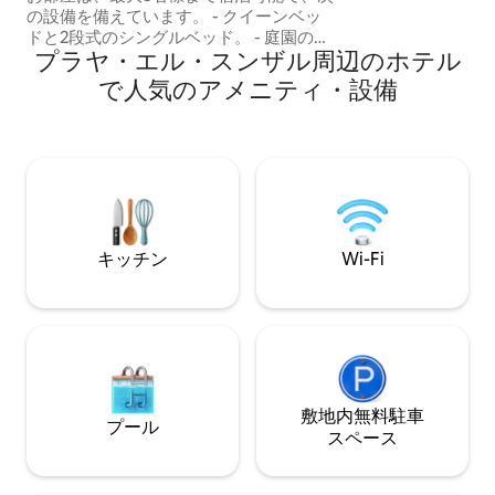
試合をすべて観戦
の設備を備えています。 - クイーンベッ
各国のビール、カ
ドと2段式のシングルベッド。 - 庭園の景
ーツバーがありま
プラヤ・エル・スンザル周辺のホ⁠テ⁠ル
色、プールからわずか数歩。 - 共有エリ
アやリラクゼーションスペースなど、
で人⁠気⁠のア⁠メ⁠ニ⁠テ⁠ィ⁠・設⁠備
Michantiの施設をすべてご利用いただけ
ます。 さらに、共用エリアには高品質の
インターネット、専用のコワーキングス
ペース、リオ・エル・ソンテを見渡せる
テラス、1日過ごした後にくつろぐのに最
適な新しいハンモックエリアがありま
す。
キッチン
Wi-Fi
敷地内無料駐⁠車
プール
ス⁠ペ⁠ー⁠ス