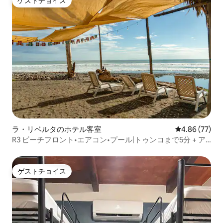
ゲストチョイス
ゲストチョイス
ラ・リベルタのホテル客室
レビュー77件
4.86 (77)
R3 ビーチフロント•エアコン•プール|トゥンコまで5分 + ア
ーリーチェックイン
ゲストチョイス
ゲストチョイス