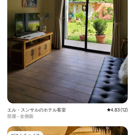
エル・スンサルのホテル客室
レビュー12件
4.83 (12)
部屋 - 全側面