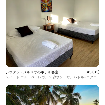
シウダッ・メルリオのホテル客室
レビュー3
5.0 (3)
スイート エル・ペドレガル VI@サン・サルバドル+エアコ
ン+Wifi+テラス