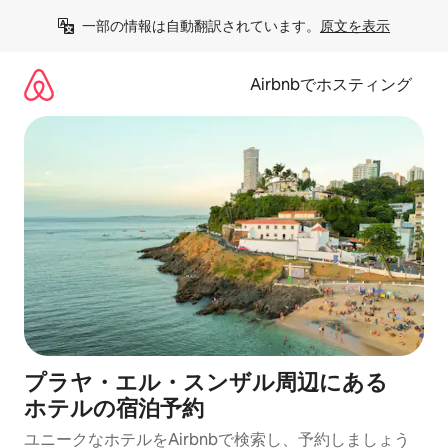
コ
一部の情報は自動翻訳されています。
原文を表示
ン
テ
ン
Airbnbでホスティング
ツ
に
ス
キ
ッ
プ
プラヤ・エル・スンザル周辺にあ⁠る
ホ⁠テ⁠ルの宿⁠泊⁠予⁠約
ユニークなホ⁠テ⁠ル⁠をAirbnb⁠で検⁠索⁠し⁠、予⁠約し⁠ま⁠し⁠ょ⁠う