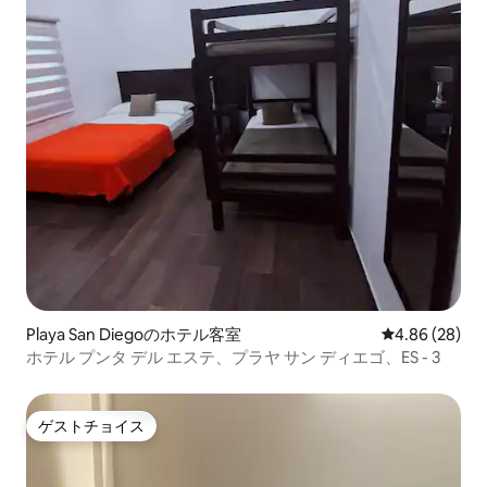
Playa San Diegoのホテル客室
レビュー28件
4.86 (28)
ホテル プンタ デル エステ、プラヤ サン ディエゴ、ES - 3
ゲストチョイス
ゲストチョイス