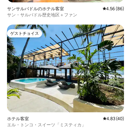
サンサルバドルのホテル客室
レビュー86件
4.56 (86)
サン・サルバドル歴史地区＋ファン
ゲストチョイス
ゲストチョイス
ホテル客室
レビュー40件
4.83 (40)
エル・トンコ・スイーツ「ミスティカ」