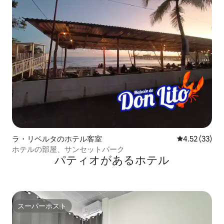
ラ・リベルタのホテル客室
レビュー33件
4.52 (33)
ホテルの部屋、サンセットパーク
パティオがあるホ⁠テ⁠ル
スーパーホスト
スーパーホスト