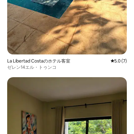
La Libertad Costaのホテル客室
レビュー7
5.0 (7)
ゼレン14エル・トゥンコ