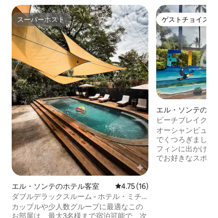
スーパーホスト
ゲストチョイス
スーパーホスト
ゲストチョイス
エル・ソンテのホ
ビーチブレイクホテル
ーン1室
オーシャンビュー
でくつろぎましょ
フィンに出かけ、
でお好きなスポー
ら、美味しいサル
ください。 当ホテルの客室は快適で清潔
で、エアコン、テレ
エル・ソンテのホテル客室
レビュー16件、5つ星中4.75
4.75 (16)
ルームが備わって
ダブルデラックスルーム - ホテル・ミチ
朝食、ランチ、夕
ャンティ
カップルや少人数グループに最適なこの
ビスレストランと
お部屋は、最大3名様まで宿泊可能で、次