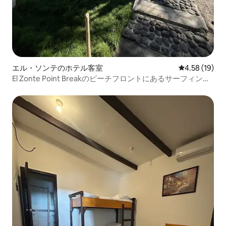
エル・ソンテのホテル客室
レビュー19件
4.58 (19)
El Zonte Point Breakのビーチフロントにあるサーフィン専
用の個室