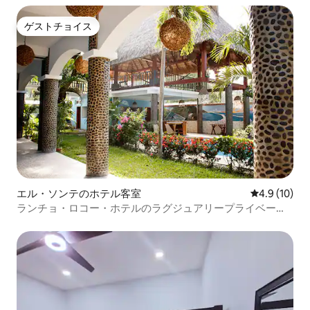
ゲストチョイス
ゲストチョイス
エル・ソンテのホテル客室
レビュー10
4.9 (10)
ランチョ・ロコー・ホテルのラグジュアリープライベート
スイート