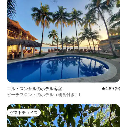
エル・スンサルのホテル客室
レビュー9件
4.89 (9)
ビーチフロントのホテル（朝食付き）I
ゲストチョイス
ゲストチョイス