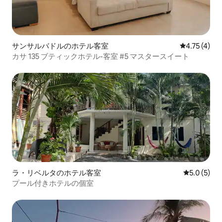
サンサルバドルのホテル客室
レビュー4件
4.75 (4)
カサ 135 ブティックホテル-客室 #5 マスタースイート
ラ・リベルタのホテル客室
レビュー5
5.0 (5)
プール付きホテルの個室