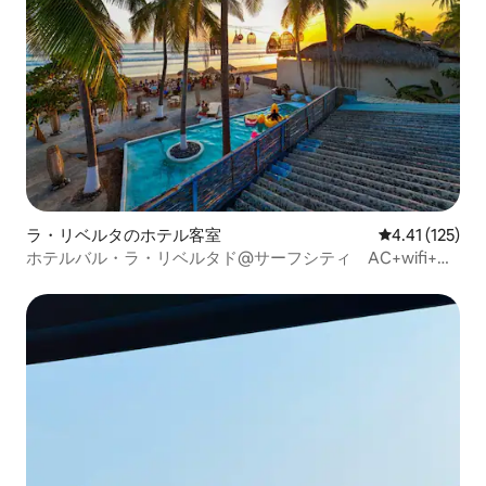
ラ・リベルタのホテル客室
レビュー125
4.41 (125)
ホテルバル・ラ・リベルタド@サーフシティ AC+wifi+プ
ール