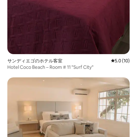
サンディエゴのホテル客室
レビュー10
5.0 (10)
Hotel Coco Beach – Room # 11 "Surf City"