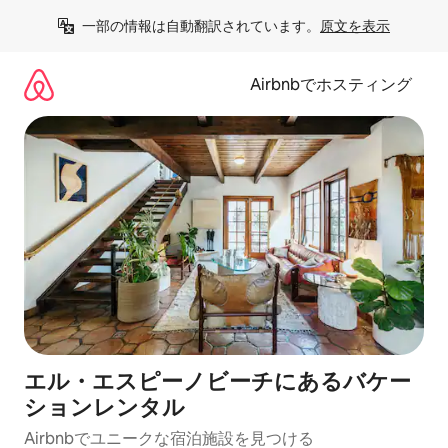
コ
一部の情報は自動翻訳されています。
原文を表示
ン
テ
ン
Airbnbでホスティング
ツ
に
ス
キ
ッ
プ
エル・エスピーノビーチにあるバケー
ションレンタル
Airbnbでユニークな宿泊施設を見つける