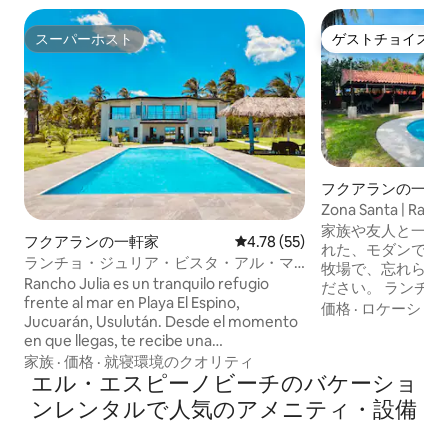
スーパーホスト
ゲストチョイス
スーパーホスト
ゲストチョイス
フクアランの一軒
Zona Santa | Ran
ートプール
家族や友人と一緒
フクアランの一軒家
レビュー55件、5つ星中4.78
4.78 (55)
れた、モダンでプ
ランチョ・ジュリア・ビスタ・アル・マ
牧場で、忘れられ
ール、エル・エスピノ・ビーチ
Rancho Julia es un tranquilo refugio
ださい。 ランチョ・サンタ・フェでは、
frente al mar en Playa El Espino,
完全なプライバシ
価格
·
ロケーショ
Jucuarán, Usulután. Desde el momento
供たちのエンター
en que llegas, te recibe una
計されたスペース
impresionante vista al océano y la suave
家族
·
価格
·
就寝環境のクオリティ
ラックスするのに
brisa marina. La casa está diseñada para
エル・エスピーノビーチのバケーショ
いただけます。 エルサルバドルで最も美
el descanso y la conexión con la
しいビーチの1つ
ンレンタルで人気のアメニティ・設備
naturaleza, con amplios espacios para
ス・デル・エスピ
relajarse, compartir y disfrutar
いだり楽しんだり