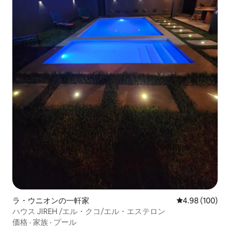
ラ・ウニオンの一軒家
レビュー100件
4.98 (100)
ハウス JIREH /エル・クコ/エル・エステロン
価格
·
家族
·
プール