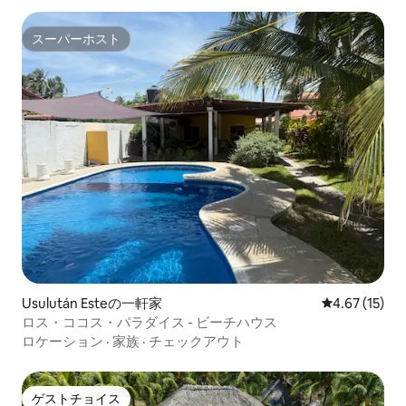
スーパーホスト
スーパーホスト
Usulután Esteの一軒家
レビュー15件
4.67 (15)
ロス・ココス・パラダイス - ビーチハウス
ロケーション
·
家族
·
チェックアウト
ゲストチョイス