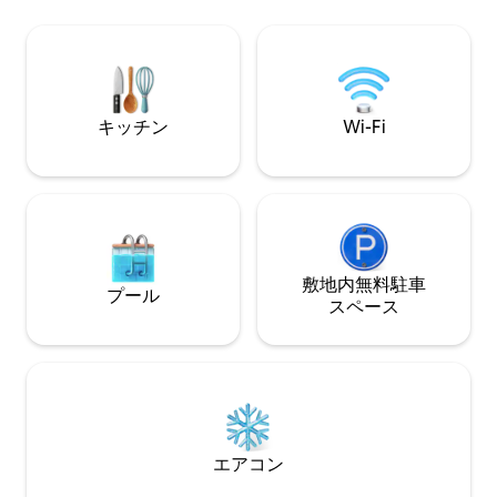
momentos especiales con familia y
ぜひお越しになり
amigos en un entorno único frente al
た訪れたくなるよ
mar.
い。
キッチン
Wi-Fi
敷地内無料駐⁠車
プール
ス⁠ペ⁠ー⁠ス
エアコン