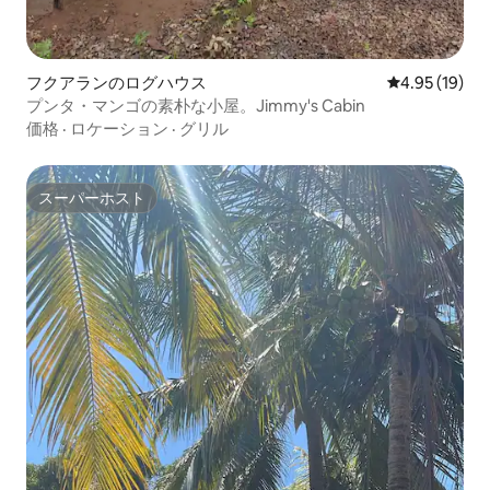
フクアランのログハウス
レビュー19件
4.95 (19)
プンタ・マンゴの素朴な小屋。Jimmy's Cabin
価格
·
ロケーション
·
グリル
スーパーホスト
スーパーホスト