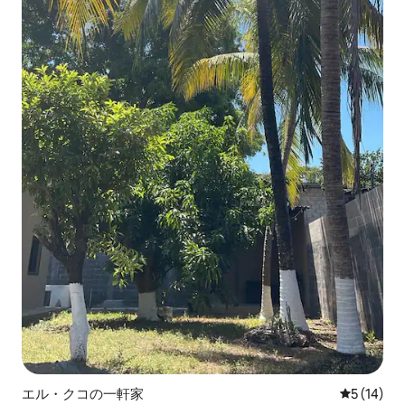
エル・クコの一軒家
レビュー1
5 (14)