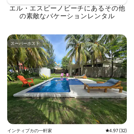
エル・エスピーノビーチにあるその他
の素敵なバケーションレンタル
スーパーホスト
スーパーホスト
インティプカの一軒家
レビュー32件
4.97 (32)