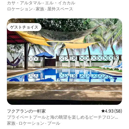
カサ・アルタマル - エル・イカカル
ロケーション
·
家族
·
屋外スペース
ゲストチョイス
ゲストチョイス
フクアランの一軒家
レビュー58件
4.93 (58)
プライベートプールと海の眺望を楽しめるビーチフロント
の一軒家
家族
·
ロケーション
·
プール