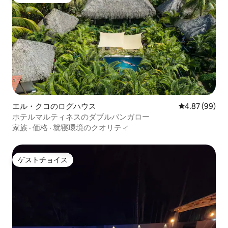
ゲストチョイス
エル・クコのログハウス
レビュー99件
4.87 (99)
ホテルマルティネスのダブルバンガロー
家族
·
価格
·
就寝環境のクオリティ
ゲストチョイス
ゲストチョイス