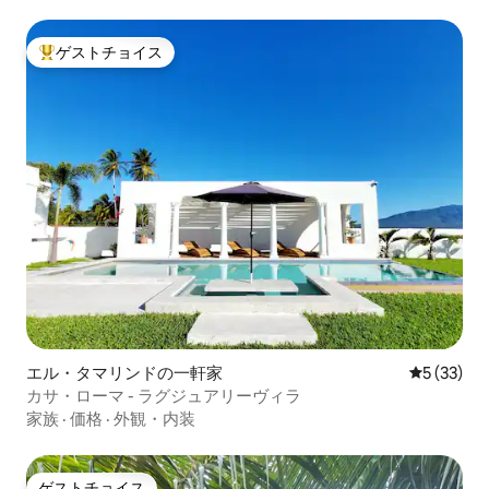
ゲストチョイス
大好評のゲストチョイスです。
エル・タマリンドの一軒家
レビュー3
5 (33)
カサ・ローマ - ラグジュアリーヴィラ
家族
·
価格
·
外観・内装
ゲストチョイス