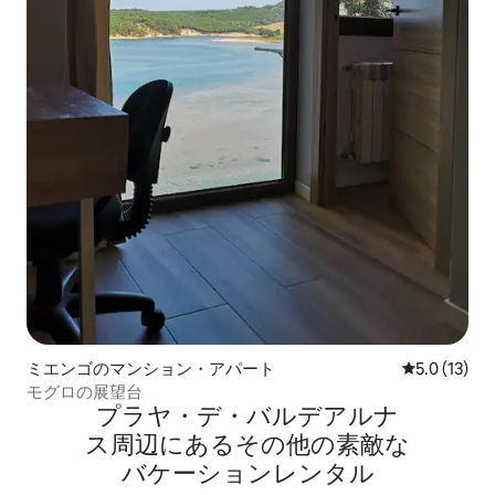
ミエンゴのマンション・アパート
レビュー13
5.0 (13)
モグロの展望台
プラヤ・デ・バルデアルナ
ス⁠周⁠辺⁠に⁠あ⁠るそ⁠の⁠他⁠の素⁠敵⁠な
バ⁠ケ⁠ー⁠シ⁠ョ⁠ン⁠レ⁠ン⁠タ⁠ル