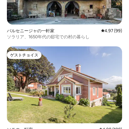
バルセニージャの一軒家
レビュー99件
4.97 (99)
ソラリア、1650年代の邸宅での村の暮らし
ゲストチョイス
ゲストチョイス