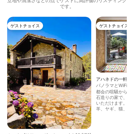
立地や清潔さなどの点でゲストに高評価のリスティング
です。
ゲストチョイス
ゲストチョイス
ゲストチョイス
ゲストチョイス
アハネドの一軒家
パノラマとWiFi
ームハウス
都会の喧騒から遠
石造りの家で、静
いただけます。 アヤネドは、多くの牛、
羊、ヤギ、猫、犬
なハゲタカがいる
場所は、ミエラ渓谷
の位置にあり、高さ
に囲まれています。