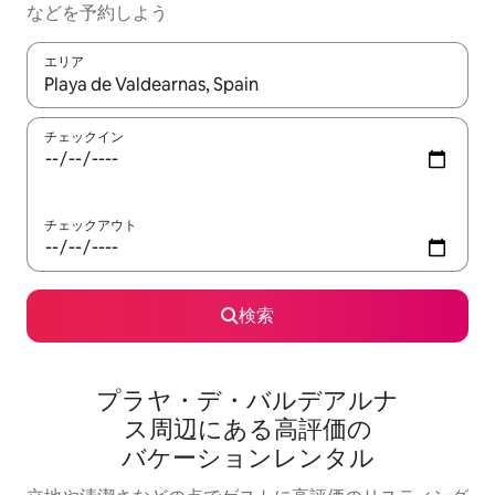
な⁠ど⁠を予⁠約⁠し⁠よ⁠う
エリア
検索結果が表示されたら、上下の矢印キーを使って移動するか、
チェックイン
チェックアウト
検索
プラヤ・デ・バルデアルナ
ス⁠周⁠辺⁠に⁠あ⁠る高⁠評⁠価⁠の
バ⁠ケ⁠ー⁠シ⁠ョ⁠ン⁠レ⁠ン⁠タ⁠ル