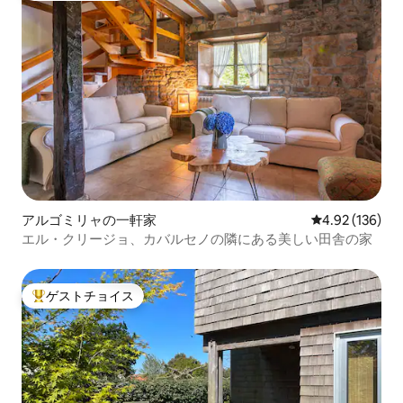
アルゴミリャの一軒家
レビュー136件
4.92 (136)
エル・クリージョ、カバルセノの隣にある美しい田舎の家
ゲストチョイス
大好評のゲストチョイスです。