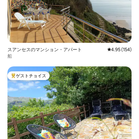
スアンセスのマンション・アパート
レビュー154件
4.95 (154)
船
ゲストチョイス
大好評のゲストチョイスです。