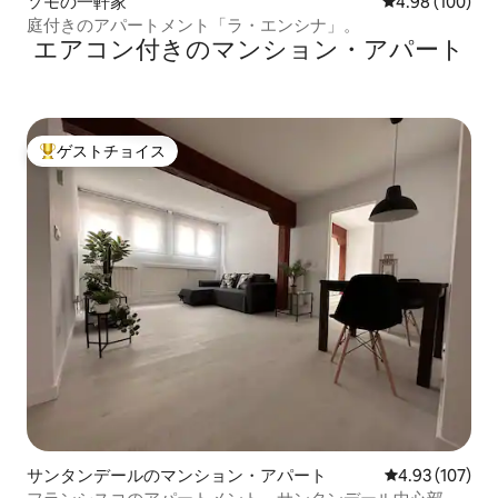
ソモの一軒家
レビュー100件
4.98 (100)
庭付きのアパートメント「ラ・エンシナ」。
エアコン付きのマンション・アパート
ゲストチョイス
大好評のゲストチョイスです。
サンタンデールのマンション・アパート
レビュー107件
4.93 (107)