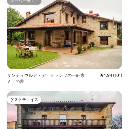
スーパーホスト
スーパーホスト
サンティウルデ・デ・トランソの一軒家
レビュー101件
4.94 (101)
ミアの夢
ゲストチョイス
ゲストチョイス