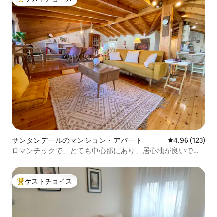
大好評のゲストチョイスです。
サンタンデールのマンション・アパート
レビュー123件
4.96 (123)
ロマンチックで、とても中心部にあり、居心地が良いで
す。とても高く評価されています。
ゲストチョイス
大好評のゲストチョイスです。