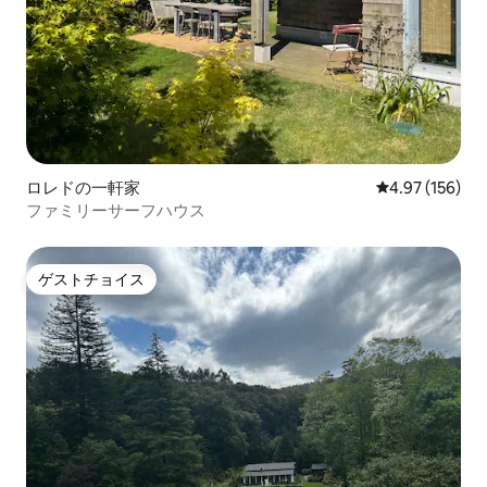
ロレドの一軒家
レビュー156件
4.97 (156)
ファミリーサーフハウス
ゲストチョイス
ゲストチョイス