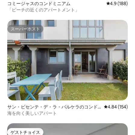
コミージャスのコンドミニアム
レビュー188
4.9 (188)
「ビーチの近くのアパートメント」
スーパーホスト
スーパーホスト
サン・ビセンテ・デ・ラ・バルケラのコンド
レビュー154件
4.84 (154)
ミニアム
海を向く美しいアパート
ゲストチョイス
ゲストチョイス