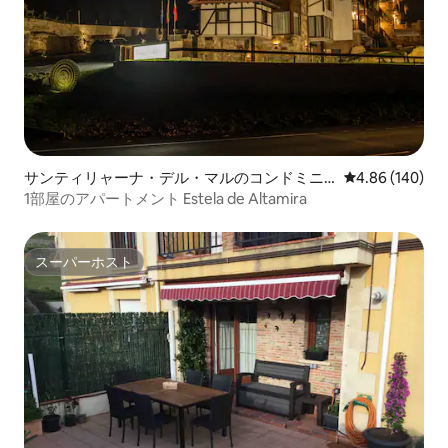
サンティリャーナ・デル・マルのコンドミニ
レビュー140件
4.86 (140)
アム
1部屋のアパートメント Estela de Altamira
スーパーホスト
スーパーホスト