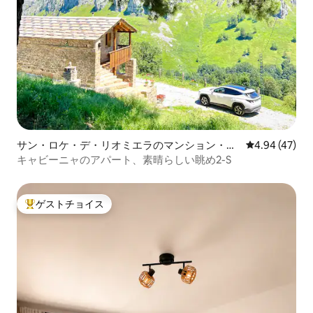
サン・ロケ・デ・リオミエラのマンション・ア
レビュー47件
4.94 (47)
パート
キャビーニャのアパート、素晴らしい眺め2-S
ゲストチョイス
大好評のゲストチョイスです。