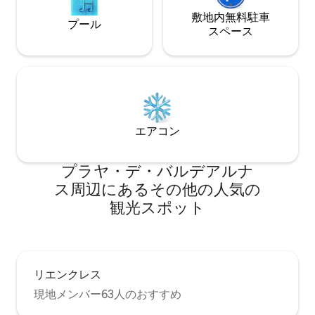
敷地内無料駐⁠車
プール
ス⁠ペ⁠ー⁠ス
エアコン
プラヤ・デ・バルデアルナ
ス⁠周⁠辺⁠に⁠あ⁠るそ⁠の⁠他⁠の人⁠気⁠の
観⁠光⁠ス⁠ポ⁠ッ⁠ト
リエンクレス
現地メンバー63人のおすすめ