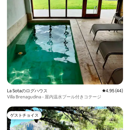
La Sotaのログハウス
レビュー44件
4.95 (44)
Villa Brenagudina - 屋内温水プール付きコテージ
ゲストチョイス
ゲストチョイス