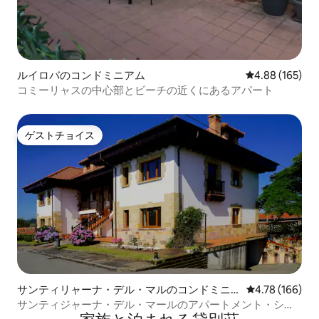
ルイロバのコンドミニアム
レビュー165件
4.88 (165)
コミーリャスの中心部とビーチの近くにあるアパート
ゲストチョイス
ゲストチョイス
サンティリャーナ・デル・マルのコンドミニ
レビュー166件
4.78 (166)
アム
サンティジャーナ・デル・マールのアパートメント・シウ
ダ・デ・ペトラ