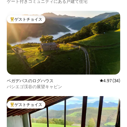
ゲート付きコミュニティにある戸建て住宅
ゲストチョイス
大好評のゲストチョイスです。
ベガデパスのログハウス
レビュー34件
4.97 (34)
パシエゴ渓谷の展望キャビン
ゲストチョイス
大好評のゲストチョイスです。