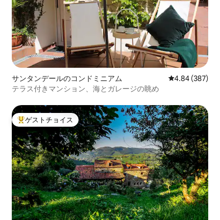
サンタンデールのコンドミニアム
レビュー387件
4.84 (387)
テラス付きマンション、海とガレージの眺め
ゲストチョイス
大好評のゲストチョイスです。