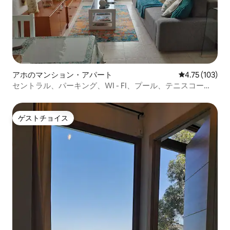
アホのマンション・アパート
レビュー103件
4.75 (103)
セントラル、パーキング、WI - FI、プール、テニスコー
ト、ビーチ
ゲストチョイス
ゲストチョイス