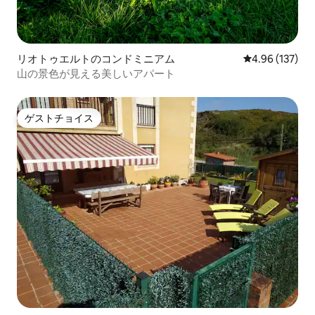
リオトゥエルトのコンドミニアム
レビュー137件
4.96 (137)
山の景色が見える美しいアパート
ゲストチョイス
ゲストチョイス