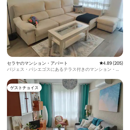
セラヤのマンション・アパート
レビュー205件
4.89 (205)
バジェス・パシエゴスにあるテラス付きのマンション・ア
パート
ゲストチョイス
ゲストチョイス