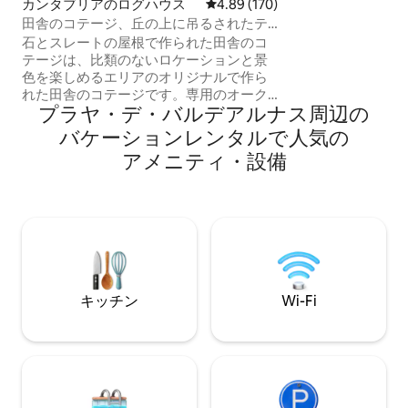
カンタブリアのログハウス
レビュー170件、5つ星中4.89
4.89 (170)
ガネスでは、買い
田舎のコテージ、丘の上に吊るされたテ
ます。 ハイキング、クライミング、サイ
ラス
石とスレートの屋根で作られた田舎のコ
クリング、釣り、洞
テージは、比類のないロケーションと景
すべて車を使わず
色を楽しめるエリアのオリジナルで作ら
す。
れた田舎のコテージです。専用のオーク
プラヤ・デ・バルデアルナス⁠周⁠辺⁠の
と栗の森があり、独自のピクニックテー
ブルを備えたプライベートオークと栗の
バ⁠ケ⁠ー⁠シ⁠ョ⁠ン⁠レ⁠ン⁠タ⁠ル⁠で人⁠気⁠の
森があり、比類のない環境で歩くことが
ア⁠メ⁠ニ⁠テ⁠ィ⁠・⁠設⁠備
できます。2階、3つの部屋にはソファと
テレビがあります。バーベキュー-屋外暖
炉、水井、屋根付きポーチ、テラス-バル
コニー、展望台-丘の上に吊るされた石の
テラスがあり、渓谷や山々の素晴らしい
景色を眺めることができます。
キッチン
Wi-Fi