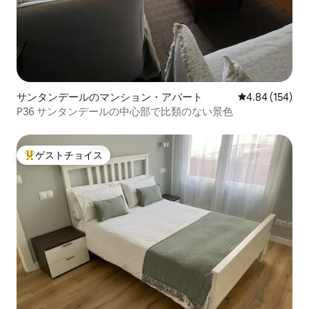
サンタンデールのマンション・アパート
レビュー154件
4.84 (154)
P36 サンタンデールの中心部で比類のない景色
ゲストチョイス
大好評のゲストチョイスです。