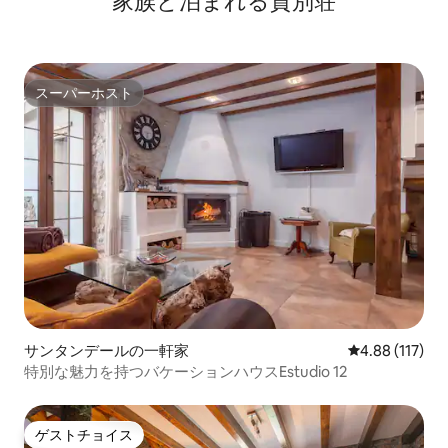
家族と泊まれる貸別荘
スーパーホスト
スーパーホスト
サンタンデールの一軒家
レビュー117件
4.88 (117)
特別な魅力を持つバケーションハウスEstudio 12
ゲストチョイス
ゲストチョイス