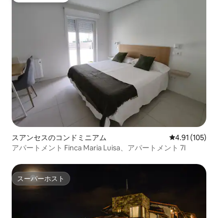
スアンセスのコンドミニアム
レビュー105件
4.91 (105)
アパートメント Finca Maria Luisa、アパートメント 7I
スーパーホスト
スーパーホスト