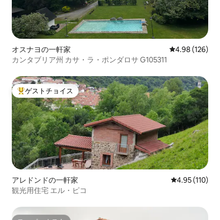
オスナヨの一軒家
レビュー126件
4.98 (126)
カンタブリア州 カサ・ラ・ポンダロサ G105311
ゲストチョイス
大好評のゲストチョイスです。
アレドンドの一軒家
レビュー110件
4.95 (110)
観光用住宅 エル・ピコ