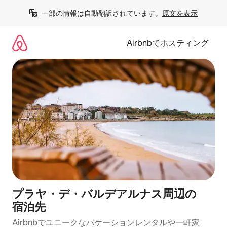
コ
一部の情報は自動翻訳されています。
原文を表示
ン
テ
ン
Airbnbでホスティング
ツ
に
ス
キ
ッ
プ
プラヤ・デ・バルデアルナス⁠周⁠辺⁠の
宿⁠泊⁠先
Airbnbでユニークなバ⁠ケ⁠ー⁠シ⁠ョ⁠ンレ⁠ン⁠タ⁠ルや一⁠軒⁠家